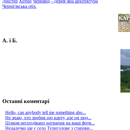
Дністер
Хотин
Чернівці
- Дерев’яна архітектура
Чернігівська обл.
А. і Б.
Останні коментарі
Hello, can anybody tell me something abo...
Не знаю, хто зробив цю карту, але ця люд...
Цілком несподівано натрапив на ваші фотк...
Недалечко ще є село Тулиголове з старови...