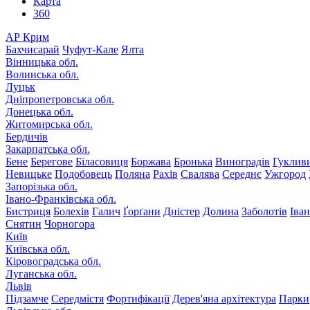
Карта
360
АР Крим
Бахчисарай
Чуфут-Кале
Ялта
Вінницька обл.
Волинська обл.
Луцьк
Дніпропетровська обл.
Донецька обл.
Житомирська обл.
Бердичів
Закарпатська обл.
Бене
Берегове
Біласовиця
Боржава
Бронька
Виноградів
Гуклив
Невицьке
Подобовець
Поляна
Рахів
Свалява
Середнє
Ужгород
Запорізька обл.
Івано-Франківська обл.
Бистриця
Болехів
Галич
Ґорґани
Дністер
Долина
Заболотів
Іва
Снятин
Чорногора
Київ
Київська обл.
Кіровоградська обл.
Луганська обл.
Львів
Підзамче
Середмістя
Фортифікації
Дерев'яна архітектура
Парки