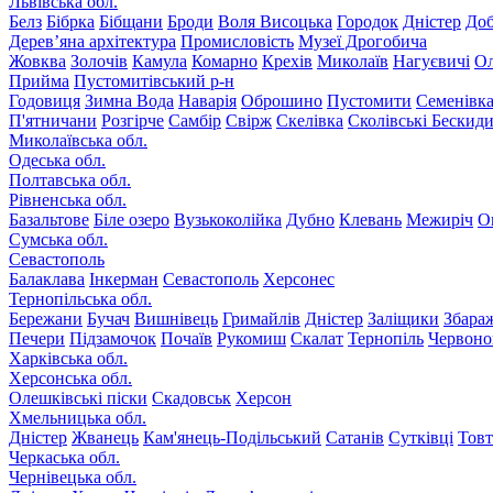
Львівська обл.
Белз
Бібрка
Бібщани
Броди
Воля Висоцька
Городок
Дністер
До
Дерев’яна архітектура
Промисловість
Музеї Дрогобича
Жовква
Золочів
Камула
Комарно
Крехів
Миколаїв
Нагуєвичі
Ол
Прийма
Пустомитівський р-н
Годовиця
Зимна Вода
Наварія
Оброшино
Пустомити
Семенівк
П'ятничани
Розгірче
Самбір
Свірж
Скелівка
Сколівські Бескид
Миколаївська обл.
Одеська обл.
Полтавська обл.
Рівненська обл.
Базальтове
Біле озеро
Вузькоколійка
Дубно
Клевань
Межиріч
О
Сумська обл.
Севастополь
Балаклава
Інкерман
Севастополь
Херсонес
Тернопільська обл.
Бережани
Бучач
Вишнівець
Гримайлів
Дністер
Заліщики
Збара
Печери
Підзамочок
Почаїв
Рукомиш
Скалат
Тернопіль
Червоно
Харківська обл.
Херсонська обл.
Олешківські піски
Скадовськ
Херсон
Хмельницька обл.
Дністер
Жванець
Кам'янець-Подільський
Сатанів
Сутківці
Тов
Черкаська обл.
Чернівецька обл.