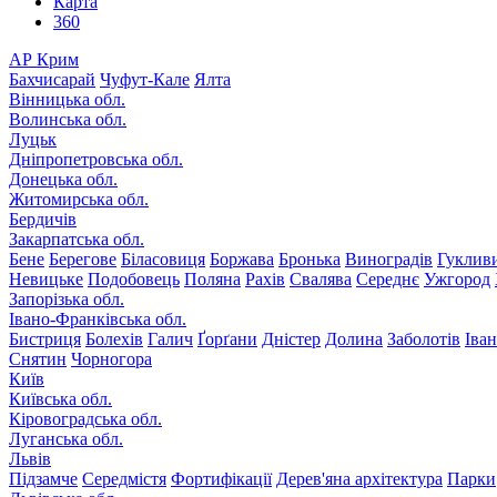
Карта
360
АР Крим
Бахчисарай
Чуфут-Кале
Ялта
Вінницька обл.
Волинська обл.
Луцьк
Дніпропетровська обл.
Донецька обл.
Житомирська обл.
Бердичів
Закарпатська обл.
Бене
Берегове
Біласовиця
Боржава
Бронька
Виноградів
Гуклив
Невицьке
Подобовець
Поляна
Рахів
Свалява
Середнє
Ужгород
Запорізька обл.
Івано-Франківська обл.
Бистриця
Болехів
Галич
Ґорґани
Дністер
Долина
Заболотів
Іва
Снятин
Чорногора
Київ
Київська обл.
Кіровоградська обл.
Луганська обл.
Львів
Підзамче
Середмістя
Фортифікації
Дерев'яна архітектура
Парки