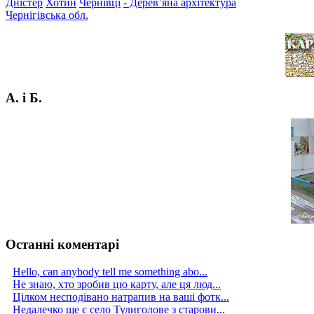
Дністер
Хотин
Чернівці
- Дерев’яна архітектура
Чернігівська обл.
А. і Б.
Останні коментарі
Hello, can anybody tell me something abo...
Не знаю, хто зробив цю карту, але ця люд...
Цілком несподівано натрапив на ваші фотк...
Недалечко ще є село Тулиголове з старови...