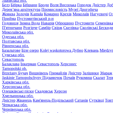
Львівська обл.
Белз
Бібрка
Бібщани
Броди
Воля Висоцька
Городок
Дністер
До
Дерев’яна архітектура
Промисловість
Музеї Дрогобича
Жовква
Золочів
Kamuła
Комарно
Крехів
Миколаїв
Нагуєвичі
Ол
Прийма
Пустомитівський р-н
Годовиця
Зимна Вода
Наварія
Оброшино
Пустомити
Семенівк
П'ятничани
Розгірче
Самбір
Свірж
Скелівка
Сколівські Бескид
Миколаївська обл.
Одеська обл.
Полтавська обл.
Рівненська обл.
Базальтове
Біле озеро
Kolej wąskotorowa
Дубно
Клевань
Międzyr
Сумська обл.
Севастополь
Балаклава
Інкерман
Севастополь
Херсонес
Tarnopolski ob.
Brzeżany
Бучач
Вишнівець
Гримайлів
Дністер
Заліщики
Збараж
Jaskinie Tarnopolschyny
Підзамочок
Почаїв
Рукомиш
Скалат
Тер
Харківська обл.
Херсонська обл.
Олешківські піски
Скадовськ
Херсон
Хмельницька обл.
Дністер
Жванець
Кам'янець-Подільський
Сатанів
Сутківці
Тов
Черкаська обл.
Чернівецька обл.