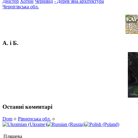
Дністер
Хотин
Чернівці
- Дерев’яна архітектура
Чернігівська обл.
А. і Б.
Останні коментарі
Dom
○
Рівненська обл.
○
Пляшева