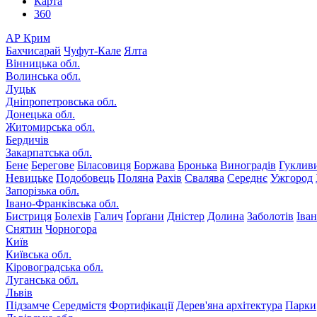
Карта
360
АР Крим
Бахчисарай
Чуфут-Кале
Ялта
Вінницька обл.
Волинська обл.
Луцьк
Дніпропетровська обл.
Донецька обл.
Житомирська обл.
Бердичів
Закарпатська обл.
Бене
Берегове
Біласовиця
Боржава
Бронька
Виноградів
Гуклив
Невицьке
Подобовець
Поляна
Рахів
Свалява
Середнє
Ужгород
Запорізька обл.
Івано-Франківська обл.
Бистриця
Болехів
Галич
Ґорґани
Дністер
Долина
Заболотів
Іва
Снятин
Чорногора
Київ
Київська обл.
Кіровоградська обл.
Луганська обл.
Львів
Підзамче
Середмістя
Фортифікації
Дерев'яна архітектура
Парки