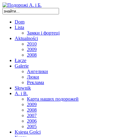
Dom
Lista
Замки і фортеці
Aktualności
2010
2009
2008
Łącze
Galerie
Ангелики
Люки
Реклама
Słownik
A. i B.
Карта наших подорожей
2009
2008
2007
2006
2005
Księga Gości