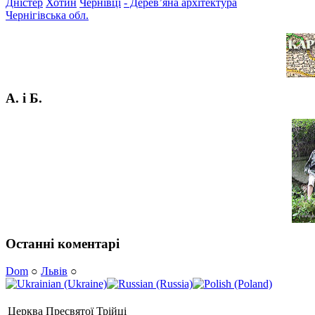
Дністер
Хотин
Чернівці
- Дерев’яна архітектура
Чернігівська обл.
А. і Б.
Останні коментарі
Dom
○
Львів
○
Церква Пресвятої Трійці