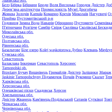
Львівська обл.
Белз
Бібрка
Бібщани
Броди
Воля Висоцька
Городок
Дністер
До
Дерев’яна архітектура
Промисловість
Музеї Дрогобича
Жовква
Золочів
Kamuła
Комарно
Крехів
Миколаїв
Нагуєвичі
Ол
Прийма
Пустомитівський р-н
Годовиця
Зимна Вода
Наварія
Оброшино
Пустомити
Семенівк
П'ятничани
Розгірче
Самбір
Свірж
Скелівка
Сколівські Бескид
Миколаївська обл.
Одеська обл.
Полтавська обл.
Рівненська обл.
Базальтове
Біле озеро
Kolej wąskotorowa
Дубно
Клевань
Międzyr
Сумська обл.
Севастополь
Балаклава
Інкерман
Севастополь
Херсонес
Tarnopolski ob.
Brzeżany
Бучач
Вишнівець
Гримайлів
Дністер
Заліщики
Збараж
Jaskinie Tarnopolschyny
Підзамочок
Почаїв
Рукомиш
Скалат
Тер
Харківська обл.
Херсонська обл.
Олешківські піски
Скадовськ
Херсон
Хмельницька обл.
Дністер
Жванець
Кам'янець-Подільський
Сатанів
Сутківці
Тов
Черкаська обл.
Чернівецька обл.