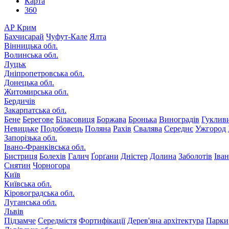
Карта
360
АР Крим
Бахчисарай
Чуфут-Кале
Ялта
Вінницька обл.
Волинська обл.
Луцьк
Дніпропетровська обл.
Донецька обл.
Житомирська обл.
Бердичів
Закарпатська обл.
Бене
Берегове
Біласовиця
Боржава
Бронька
Виноградів
Гуклив
Невицьке
Подобовець
Поляна
Рахів
Свалява
Середнє
Ужгород
Запорізька обл.
Івано-Франківська обл.
Бистриця
Болехів
Галич
Ґорґани
Дністер
Долина
Заболотів
Іва
Снятин
Чорногора
Київ
Київська обл.
Кіровоградська обл.
Луганська обл.
Львів
Підзамче
Середмістя
Фортифікації
Дерев'яна архітектура
Парки