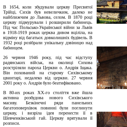
В 1654, коли збудували церкву Пресвятої
Трійці, Сихів був невеличким, далеко не
найближчим до Львова, селом. В 1870 році
церкву підмурували і розширили бабинець.
Під час Польсько-Української війни за Львів
в 1918-1919 роках церква дивом вціліла, на
відміну від багатьох довколишніх будівель. В
1932 році розібрали унікальну дзвіницю над
бабинцем.
26 червня 1946 року, під час відступу
радянських військ, на околиці Сихова
розстріляли пароха Церкви о. Андрія Іщака.
Він похований на старому Сихівському
цвинтарі, недалеко від церкви. 27 червня
2001 року о. Андрія було беатифіковано.
В 80-их роках ХХ-го століття вже йшла
активна розбудова нового Сихівського
масиву. Безкінечні ряди панельних
багатоповерхівок повинні були поглинути
церкву, і визріла ідея перенести її в
Шевченківський гай. Церкву врятували її
розписи.