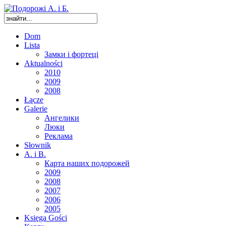
Dom
Lista
Замки і фортеці
Aktualności
2010
2009
2008
Łącze
Galerie
Ангелики
Люки
Реклама
Słownik
A. i B.
Карта наших подорожей
2009
2008
2007
2006
2005
Księga Gości