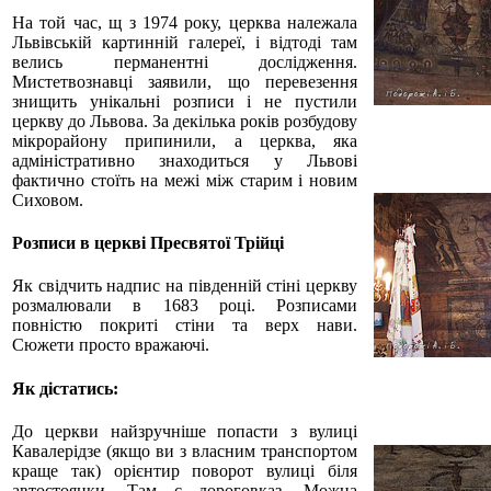
На той час, щ з 1974 року, церква належала
Львівській картинній галереї, і відтоді там
велись перманентні дослідження.
Мистетвознавці заявили, що перевезення
знищить унікальні розписи і не пустили
церкву до Львова. За декілька років розбудову
мікрорайону припинили, а церква, яка
адміністративно знаходиться у Львові
фактично стоїть на межі між старим і новим
Сиховом.
Розписи в церкві Пресвятої Трійці
Як свідчить надпис на південній стіні церкву
розмалювали в 1683 році. Розписами
повністю покриті стіни та верх нави.
Сюжети просто вражаючі.
Як дістатись:
До церкви найзручніше попасти з вулиці
Кавалерідзе (якщо ви з власним транспортом
краще так) орієнтир поворот вулиці біля
автостоянки. Там є дороговказ. Можна