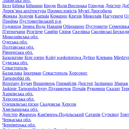
Львівська обл.
Белз
Бібрка
Бібщани
Броди
Воля Висоцька
Городок
Дністер
До
Дерев’яна архітектура
Промисловість
Музеї Дрогобича
Жовква
Золочів
Kamuła
Комарно
Крехів
Миколаїв
Нагуєвичі
Ол
Прийма
Пустомитівський р-н
Годовиця
Зимна Вода
Наварія
Оброшино
Пустомити
Семенівк
П'ятничани
Розгірче
Самбір
Свірж
Скелівка
Сколівські Бескид
Миколаївська обл.
Одеська обл.
Полтавська обл.
Рівненська обл.
Базальтове
Біле озеро
Kolej wąskotorowa
Дубно
Клевань
Międzyr
Сумська обл.
Севастополь
Балаклава
Інкерман
Севастополь
Херсонес
Tarnopolski ob.
Brzeżany
Бучач
Вишнівець
Гримайлів
Дністер
Заліщики
Збараж
Jaskinie Tarnopolschyny
Підзамочок
Почаїв
Рукомиш
Скалат
Тер
Харківська обл.
Херсонська обл.
Олешківські піски
Скадовськ
Херсон
Хмельницька обл.
Дністер
Жванець
Кам'янець-Подільський
Сатанів
Сутківці
Тов
Черкаська обл.
Чернівецька обл.