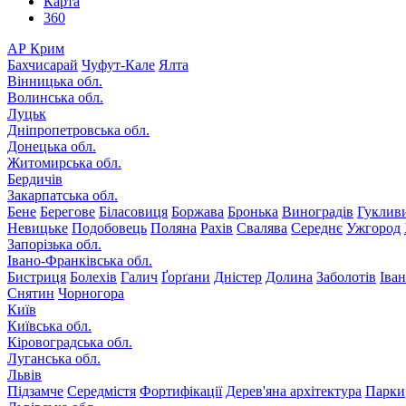
Карта
360
АР Крим
Бахчисарай
Чуфут-Кале
Ялта
Вінницька обл.
Волинська обл.
Луцьк
Дніпропетровська обл.
Донецька обл.
Житомирська обл.
Бердичів
Закарпатська обл.
Бене
Берегове
Біласовиця
Боржава
Бронька
Виноградів
Гуклив
Невицьке
Подобовець
Поляна
Рахів
Свалява
Середнє
Ужгород
Запорізька обл.
Івано-Франківська обл.
Бистриця
Болехів
Галич
Ґорґани
Дністер
Долина
Заболотів
Іва
Снятин
Чорногора
Київ
Київська обл.
Кіровоградська обл.
Луганська обл.
Львів
Підзамче
Середмістя
Фортифікації
Дерев'яна архітектура
Парки