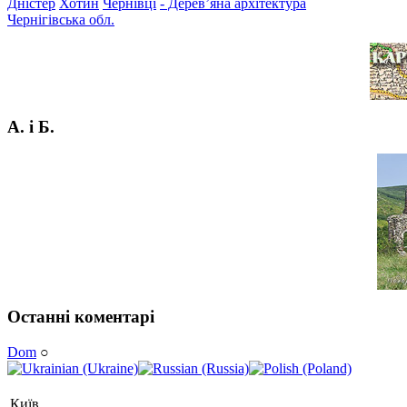
Дністер
Хотин
Чернівці
- Дерев’яна архітектура
Чернігівська обл.
А. і Б.
Останні коментарі
Dom
○
Київ