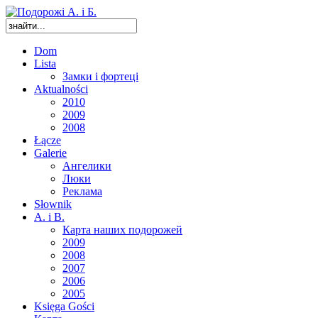
Dom
Lista
Замки і фортеці
Aktualności
2010
2009
2008
Łącze
Galerie
Ангелики
Люки
Реклама
Słownik
A. i B.
Карта наших подорожей
2009
2008
2007
2006
2005
Księga Gości