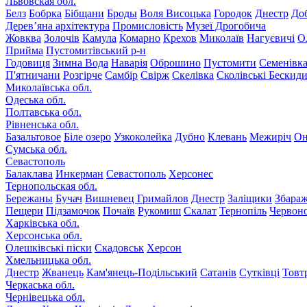
Львовская обл.
Белз
Бобрка
Бібщани
Броды
Воля Висоцька
Городок
Днестр
До
Дерев’яна архітектура
Промисловість
Музеї Дрогобича
Жовква
Золочів
Камула
Комарно
Крехов
Миколаїв
Нагуєвичі
О
Прийма
Пустомитівський р-н
Годовиця
Зимна Вода
Наварія
Оброшино
Пустомити
Семенівк
П'ятничани
Розгірче
Самбір
Свірж
Скелівка
Сколівські Бескид
Миколаївська обл.
Одеська обл.
Полтавська обл.
Рівненська обл.
Базальтовое
Біле озеро
Узкоколейка
Дубно
Клевань
Межиріч
Он
Сумська обл.
Севастополь
Балаклава
Инкерман
Севастополь
Херсонес
Тернопольская обл.
Бережаны
Бучач
Вишневец
Гримайлов
Днестр
Заліщики
Збара
Пещери
Підзамочок
Почаїв
Рукомиш
Скалат
Тернопіль
Червон
Харківська обл.
Херсонська обл.
Олешківські піски
Скадовськ
Херсон
Хмельницька обл.
Днестр
Жванець
Кам'янець-Подільський
Сатанів
Сутківці
Товт
Черкаська обл.
Чернівецька обл.