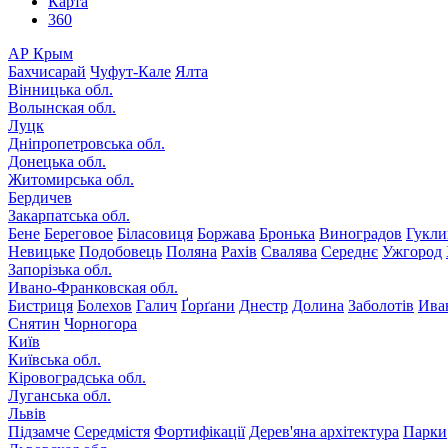
Карта
360
АР Крым
Бахчисарай
Чуфут-Кале
Ялта
Вінницька обл.
Волынская обл.
Луцк
Дніпропетровська обл.
Донецька обл.
Житомирська обл.
Бердичев
Закарпатська обл.
Бене
Береговое
Біласовиця
Боржава
Бронька
Виноградов
Гукли
Невицьке
Подобовець
Поляна
Рахів
Свалява
Середнє
Ужгород
Запорізька обл.
Ивано-Франковская обл.
Бистриця
Болехов
Галич
Ґорґани
Днестр
Долина
Заболотів
Ива
Снятин
Чорногора
Київ
Київська обл.
Кіровоградська обл.
Луганська обл.
Львів
Підзамче
Середмістя
Фортифікації
Дерев'яна архітектура
Парки