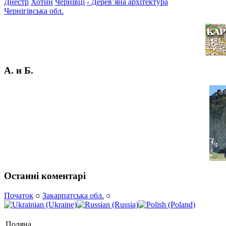
Днестр
Хотин
Чернівці
- Дерев’яна архітектура
Чернігівська обл.
А. и Б.
Останні коментарі
Початок
○
Закарпатська обл.
○
Поляна