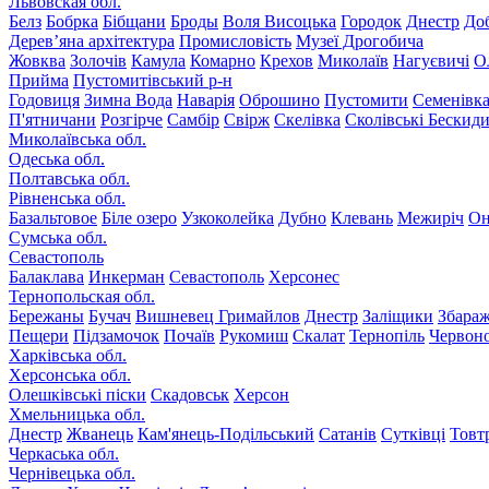
Львовская обл.
Белз
Бобрка
Бібщани
Броды
Воля Висоцька
Городок
Днестр
До
Дерев’яна архітектура
Промисловість
Музеї Дрогобича
Жовква
Золочів
Камула
Комарно
Крехов
Миколаїв
Нагуєвичі
О
Прийма
Пустомитівський р-н
Годовиця
Зимна Вода
Наварія
Оброшино
Пустомити
Семенівк
П'ятничани
Розгірче
Самбір
Свірж
Скелівка
Сколівські Бескид
Миколаївська обл.
Одеська обл.
Полтавська обл.
Рівненська обл.
Базальтовое
Біле озеро
Узкоколейка
Дубно
Клевань
Межиріч
Он
Сумська обл.
Севастополь
Балаклава
Инкерман
Севастополь
Херсонес
Тернопольская обл.
Бережаны
Бучач
Вишневец
Гримайлов
Днестр
Заліщики
Збара
Пещери
Підзамочок
Почаїв
Рукомиш
Скалат
Тернопіль
Червон
Харківська обл.
Херсонська обл.
Олешківські піски
Скадовськ
Херсон
Хмельницька обл.
Днестр
Жванець
Кам'янець-Подільський
Сатанів
Сутківці
Товт
Черкаська обл.
Чернівецька обл.