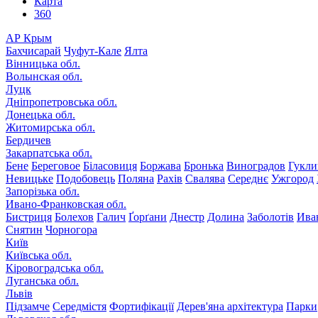
Карта
360
АР Крым
Бахчисарай
Чуфут-Кале
Ялта
Вінницька обл.
Волынская обл.
Луцк
Дніпропетровська обл.
Донецька обл.
Житомирська обл.
Бердичев
Закарпатська обл.
Бене
Береговое
Біласовиця
Боржава
Бронька
Виноградов
Гукли
Невицьке
Подобовець
Поляна
Рахів
Свалява
Середнє
Ужгород
Запорізька обл.
Ивано-Франковская обл.
Бистриця
Болехов
Галич
Ґорґани
Днестр
Долина
Заболотів
Ива
Снятин
Чорногора
Київ
Київська обл.
Кіровоградська обл.
Луганська обл.
Львів
Підзамче
Середмістя
Фортифікації
Дерев'яна архітектура
Парки