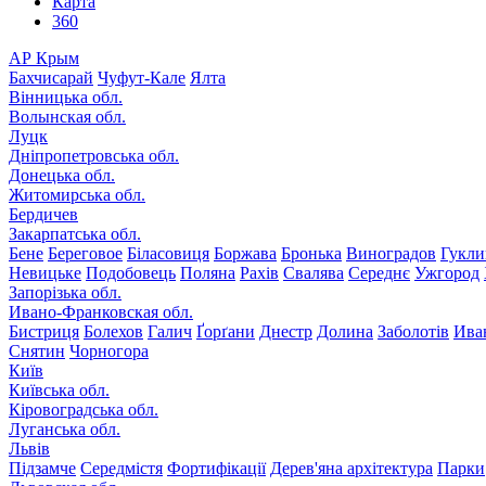
Карта
360
АР Крым
Бахчисарай
Чуфут-Кале
Ялта
Вінницька обл.
Волынская обл.
Луцк
Дніпропетровська обл.
Донецька обл.
Житомирська обл.
Бердичев
Закарпатська обл.
Бене
Береговое
Біласовиця
Боржава
Бронька
Виноградов
Гукли
Невицьке
Подобовець
Поляна
Рахів
Свалява
Середнє
Ужгород
Запорізька обл.
Ивано-Франковская обл.
Бистриця
Болехов
Галич
Ґорґани
Днестр
Долина
Заболотів
Ива
Снятин
Чорногора
Київ
Київська обл.
Кіровоградська обл.
Луганська обл.
Львів
Підзамче
Середмістя
Фортифікації
Дерев'яна архітектура
Парки