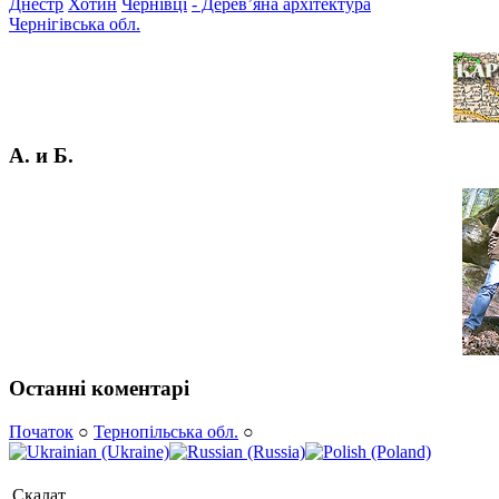
Днестр
Хотин
Чернівці
- Дерев’яна архітектура
Чернігівська обл.
А. и Б.
Останні коментарі
Початок
○
Тернопільська обл.
○
Скалат