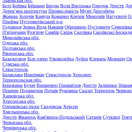
Львовская обл.
Белз
Бобрка
Бібщани
Броды
Воля Висоцька
Городок
Днестр
До
Дерев’яна архітектура
Промисловість
Музеї Дрогобича
Жовква
Золочів
Камула
Комарно
Крехов
Миколаїв
Нагуєвичі
О
Прийма
Пустомитівський р-н
Годовиця
Зимна Вода
Наварія
Оброшино
Пустомити
Семенівк
П'ятничани
Розгірче
Самбір
Свірж
Скелівка
Сколівські Бескид
Миколаївська обл.
Одеська обл.
Полтавська обл.
Рівненська обл.
Базальтовое
Біле озеро
Узкоколейка
Дубно
Клевань
Межиріч
Он
Сумська обл.
Севастополь
Балаклава
Инкерман
Севастополь
Херсонес
Тернопольская обл.
Бережаны
Бучач
Вишневец
Гримайлов
Днестр
Заліщики
Збара
Пещери
Підзамочок
Почаїв
Рукомиш
Скалат
Тернопіль
Червон
Харківська обл.
Херсонська обл.
Олешківські піски
Скадовськ
Херсон
Хмельницька обл.
Днестр
Жванець
Кам'янець-Подільський
Сатанів
Сутківці
Товт
Черкаська обл.
Чернівецька обл.