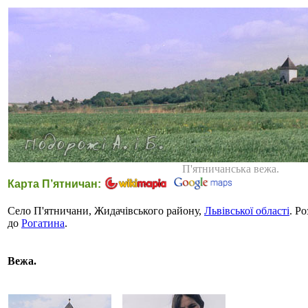
П'ятничанська вежа.
Карта П’ятничан:
Село П'ятничани, Жидачівського району,
Львівської області
. Р
до
Рогатина
.
Вежа.