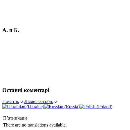
А. и Б.
Останні коментарі
Початок
○
Львівська обл.
○
П’ятничани
There are no translations available.