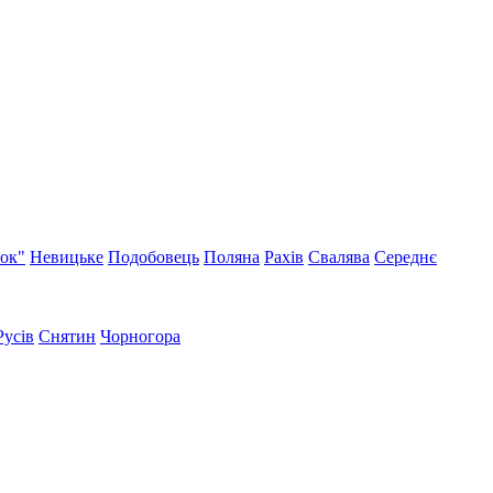
нок"
Невицьке
Подобовець
Поляна
Рахів
Свалява
Середнє
Русів
Снятин
Чорногора