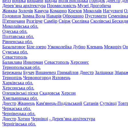
Белз
Бобрка
Бібщани
Броды
Воля Висоцька
Городок
Днестр
До
Дерев’яна архітектура
Промисловість
Музеї Дрогобича
Жовква
Золочів
Камула
Комарно
Крехов
Миколаїв
Нагуєвичі
О
Годовиця
Зимна Вода
Наварія
Оброшино
Пустомити
Семенівк
П'ятничани
Розгірче
Самбір
Свірж
Скелівка
Сколівські Бескид
Миколаївська обл.
Одеська обл.
Полтавська обл.
Рівненська обл.
Базальтовое
Біле озеро
Узкоколейка
Дубно
Клевань
Межиріч
Он
Сумська обл.
Севастополь
Балаклава
Инкерман
Севастополь
Херсонес
Тернопольская обл.
Бережаны
Бучач
Вишневец
Гримайлов
Днестр
Заліщики
Збара
Тернопіль
Червоногород
Язловець
Харківська обл.
Херсонська обл.
Олешківські піски
Скадовськ
Херсон
Хмельницька обл.
Днестр
Жванець
Кам'янець-Подільський
Сатанів
Сутківці
Товт
Черкаська обл.
Чернівецька обл.
Днестр
Хотин
Чернівці
- Дерев’яна архітектура
Чернігівська обл.