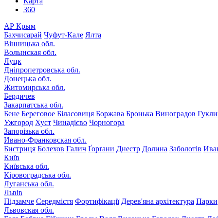
Карта
360
АР Крым
Бахчисарай
Чуфут-Кале
Ялта
Вінницька обл.
Волынская обл.
Луцк
Дніпропетровська обл.
Донецька обл.
Житомирська обл.
Бердичев
Закарпатська обл.
Бене
Береговое
Біласовиця
Боржава
Бронька
Виноградов
Гукли
Ужгород
Хуст
Чинадієво
Чорногора
Запорізька обл.
Ивано-Франковская обл.
Бистриця
Болехов
Галич
Ґорґани
Днестр
Долина
Заболотів
Ива
Київ
Київська обл.
Кіровоградська обл.
Луганська обл.
Львів
Підзамче
Середмістя
Фортифікації
Дерев'яна архітектура
Парки
Львовская обл.