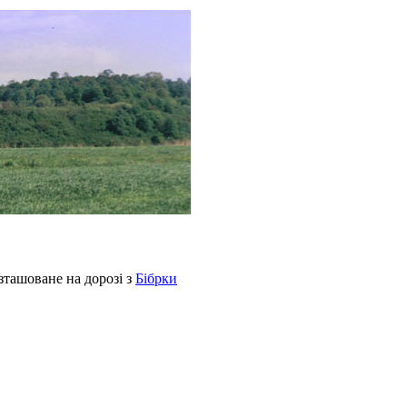
озташоване на дорозі з
Бібрки