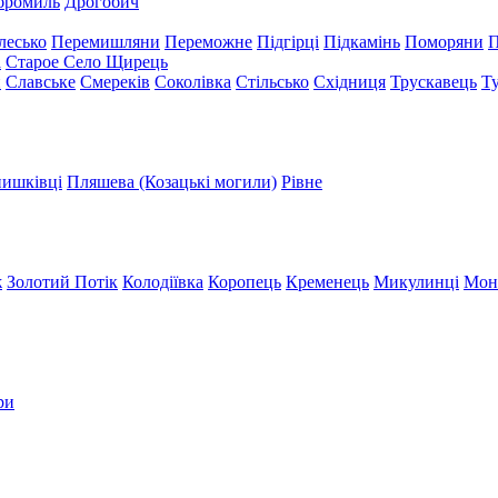
бромиль
Дрогобич
лесько
Перемишляни
Переможне
Підгірці
Підкамінь
Поморяни
П
а
Старое Село
Щирець
и
Славське
Смереків
Соколівка
Стільсько
Східниця
Трускавець
Т
ишківці
Пляшева (Козацькі могили)
Рівне
ж
Золотий Потік
Колодіївка
Коропець
Кременець
Микулинці
Мон
ри