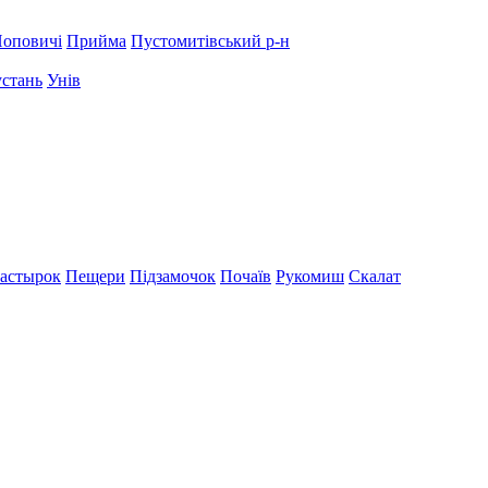
оповичі
Прийма
Пустомитівський р-н
устань
Унів
астырок
Пещери
Підзамочок
Почаїв
Рукомиш
Скалат