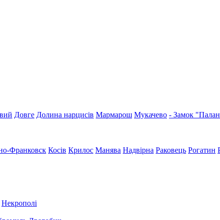
вий
Довге
Долина нарцисів
Мармарош
Мукачево
- Замок "Пала
но-Франковск
Косів
Крилос
Манява
Надвірна
Раковець
Рогатин
Некрополі