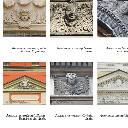
Ангелик на палаці графа
Ангелик на каплиці Боїмів.
Ангелик на Гепн
Бадені. Коропець.
Львів.
кам’яни
Ангелик на кам'яниці Шольц-
Ангелик на костелі Єзуїтів.
Ангелик на палаці Ба
Вольфовичів. Львів.
Львів.