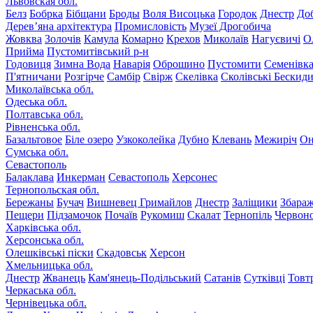
Львовская обл.
Белз
Бобрка
Бібщани
Броды
Воля Висоцька
Городок
Днестр
До
Дерев’яна архітектура
Промисловість
Музеї Дрогобича
Жовква
Золочів
Камула
Комарно
Крехов
Миколаїв
Нагуєвичі
О
Прийма
Пустомитівський р-н
Годовиця
Зимна Вода
Наварія
Оброшино
Пустомити
Семенівк
П'ятничани
Розгірче
Самбір
Свірж
Скелівка
Сколівські Бескид
Миколаївська обл.
Одеська обл.
Полтавська обл.
Рівненська обл.
Базальтовое
Біле озеро
Узкоколейка
Дубно
Клевань
Межиріч
Он
Сумська обл.
Севастополь
Балаклава
Инкерман
Севастополь
Херсонес
Тернопольская обл.
Бережаны
Бучач
Вишневец
Гримайлов
Днестр
Заліщики
Збара
Пещери
Підзамочок
Почаїв
Рукомиш
Скалат
Тернопіль
Червон
Харківська обл.
Херсонська обл.
Олешківські піски
Скадовськ
Херсон
Хмельницька обл.
Днестр
Жванець
Кам'янець-Подільський
Сатанів
Сутківці
Товт
Черкаська обл.
Чернівецька обл.