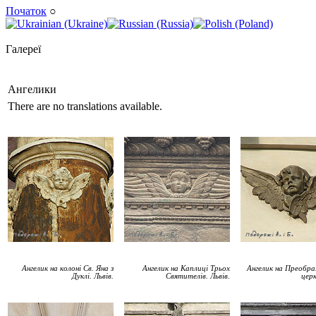
Початок
○
Галереї
Ангелики
There are no translations available.
Ангелик на колоні Св. Яна з
Ангелик на
Каплиці
Трьох
Ангелик на Преобра
Дуклі. Львів.
Святителів. Львів.
церк