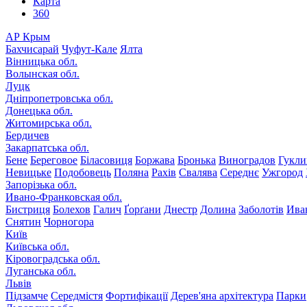
Карта
360
АР Крым
Бахчисарай
Чуфут-Кале
Ялта
Вінницька обл.
Волынская обл.
Луцк
Дніпропетровська обл.
Донецька обл.
Житомирська обл.
Бердичев
Закарпатська обл.
Бене
Береговое
Біласовиця
Боржава
Бронька
Виноградов
Гукли
Невицьке
Подобовець
Поляна
Рахів
Свалява
Середнє
Ужгород
Запорізька обл.
Ивано-Франковская обл.
Бистриця
Болехов
Галич
Ґорґани
Днестр
Долина
Заболотів
Ива
Снятин
Чорногора
Київ
Київська обл.
Кіровоградська обл.
Луганська обл.
Львів
Підзамче
Середмістя
Фортифікації
Дерев'яна архітектура
Парки