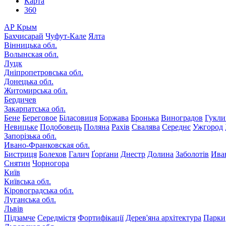
Карта
360
АР Крым
Бахчисарай
Чуфут-Кале
Ялта
Вінницька обл.
Волынская обл.
Луцк
Дніпропетровська обл.
Донецька обл.
Житомирська обл.
Бердичев
Закарпатська обл.
Бене
Береговое
Біласовиця
Боржава
Бронька
Виноградов
Гукли
Невицьке
Подобовець
Поляна
Рахів
Свалява
Середнє
Ужгород
Запорізька обл.
Ивано-Франковская обл.
Бистриця
Болехов
Галич
Ґорґани
Днестр
Долина
Заболотів
Ива
Снятин
Чорногора
Київ
Київська обл.
Кіровоградська обл.
Луганська обл.
Львів
Підзамче
Середмістя
Фортифікації
Дерев'яна архітектура
Парки