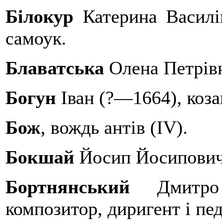
Білокур
Катерина Василі
самоук.
Блаватська
Олена Петрів
Богун
Іван (?—1664), коза
Бож
, вождь антів (IV).
Бокшай
Йосип Йосипович
Бортнянський
Дмитро 
композитор, диригент і пед