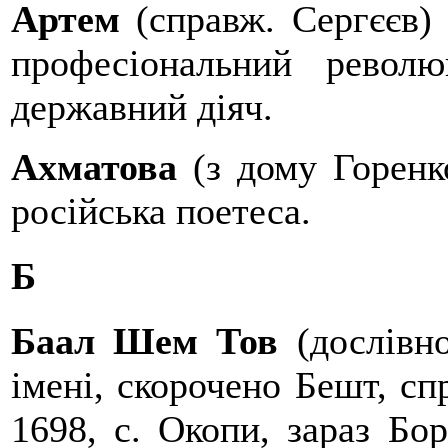
Артем
(справж. Сергєєв)
професіональний револю
державний діяч.
Ахматова
(з дому Горенк
російська поетеса.
Б
Баал Шем Тов
(дослівно
імені, скорочено Бешт, спр
1698, с. Окопи, зараз Бо