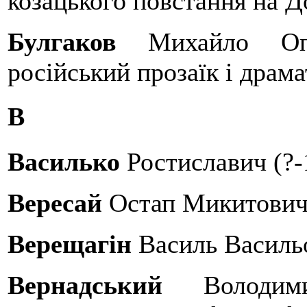
козацького повстання на Д
Булгаков
Михайло Опа
російський прозаїк і драма
В
Василько
Ростиславич (?-
Вересай
Остап Микитович 
Верещагін
Василь Василь
Вернадський
Володими