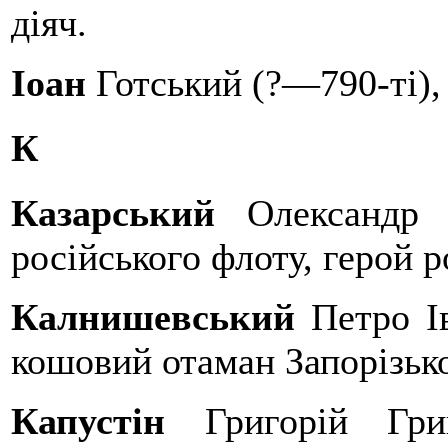
діяч.
Іоан
Готський (?—790-ті), 
К
Казарський
Олександр І
російського флоту, герой р
Калнишевський
Петро Ів
кошовий отаман Запорізько
Капустін
Григорій Григ