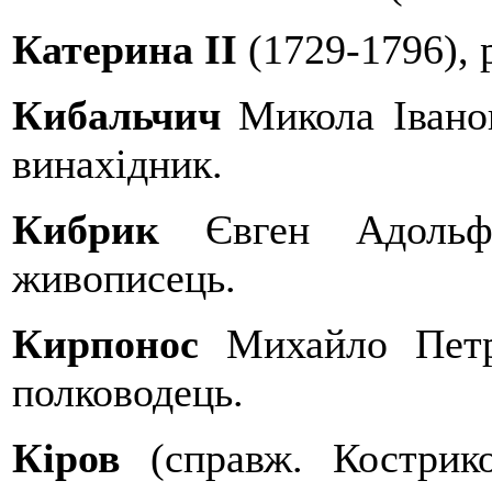
Катерина II
(1729-1796), 
Кибальчич
Микола Іванов
винахідник.
Кибрик
Євген Адольфо
живописець.
Кирпонос
Михайло Петро
полководець.
Кіров
(справж. Кострик