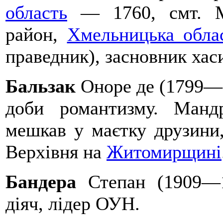
область
— 1760, смт. Ме
район,
Хмельницька обла
праведник), засновник хаси
Бальзак
Оноре де (1799—
доби романтизму. Манд
мешкав у маєтку друзини,
Верхівня на
Житомирщині
Бандера
Степан (1909—1
діяч, лідер ОУН.