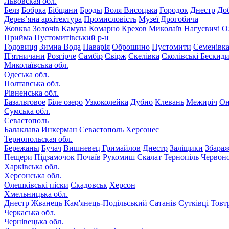
Львовская обл.
Белз
Бобрка
Бібщани
Броды
Воля Висоцька
Городок
Днестр
До
Дерев’яна архітектура
Промисловість
Музеї Дрогобича
Жовква
Золочів
Камула
Комарно
Крехов
Миколаїв
Нагуєвичі
О
Прийма
Пустомитівський р-н
Годовиця
Зимна Вода
Наварія
Оброшино
Пустомити
Семенівк
П'ятничани
Розгірче
Самбір
Свірж
Скелівка
Сколівські Бескид
Миколаївська обл.
Одеська обл.
Полтавська обл.
Рівненська обл.
Базальтовое
Біле озеро
Узкоколейка
Дубно
Клевань
Межиріч
Он
Сумська обл.
Севастополь
Балаклава
Инкерман
Севастополь
Херсонес
Тернопольская обл.
Бережаны
Бучач
Вишневец
Гримайлов
Днестр
Заліщики
Збара
Пещери
Підзамочок
Почаїв
Рукомиш
Скалат
Тернопіль
Червон
Харківська обл.
Херсонська обл.
Олешківські піски
Скадовськ
Херсон
Хмельницька обл.
Днестр
Жванець
Кам'янець-Подільський
Сатанів
Сутківці
Товт
Черкаська обл.
Чернівецька обл.