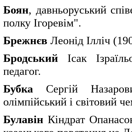
Боян
, давньоруський спів
полку Ігоревім".
Брежнєв
Леонід Ілліч (19
Бродський
Ісак Ізраїль
педагог.
Бубка
Сергій Назарович
олімпійський і світовий ч
Булавін
Кіндрат Опанасов