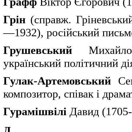
Графф
Віктор Єгорович (1
Грін
(справж. Гріневськи
—1932), російський письм
Грушевський
Михайло 
український політичний дія
Гулак-Артемовський
Сем
композитор, співак і драм
Гурамішвілі
Давид (1705-
Д