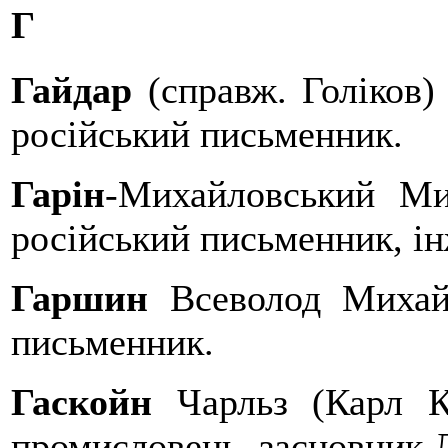
Г
Гайдар
(справж. Голіков)
російський письменник.
Гарін
-Михайловський Мик
російський письменник, ін
Гаршин
Всеволод Михай
письменник.
Гаскойн
Чарльз (Карл К
промисловець, засновник Л