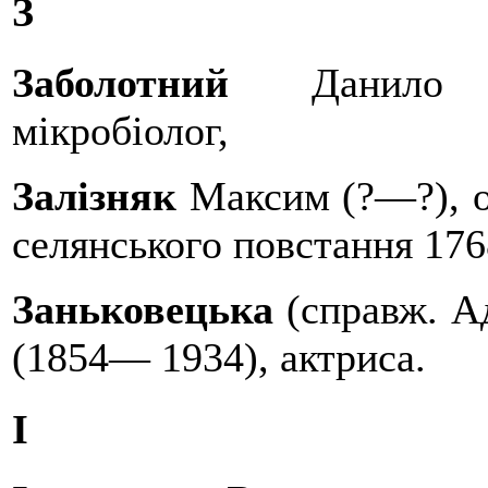
З
Заболотний
Данило Ки
мікробіолог,
Залізняк
Максим (?—?), о
селянського повстання 176
Заньковецька
(справж. А
(1854— 1934), актриса.
І