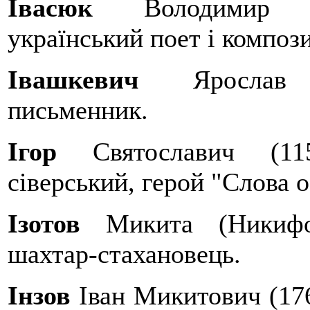
Івасюк
Володимир Ми
український поет і композ
Івашкевич
Ярослав (
письменник.
Ігор
Святославич (115
сіверський, герой "Слова о
Ізотов
Микита (Никифор
шахтар-стахановець.
Інзов
Іван Микитович (176