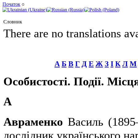
Початок
○
Словник
There are no translations ava
А
Б
В
Г
Д
Е
Ж
З
І
К
Л
М
Особистості. Події. Місця
А
Авраменко
Василь (1895
дослідник українського на