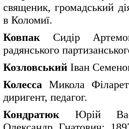
священик, громадський ді
в Коломиї.
Ковпак
Сидір Артемов
радянського партизанськог
Козловський
Іван Семенов
Колесса
Микола Філарето
диригент, педагог.
Кондратюк
Юрій Васи
Олександр Гнатович; 189