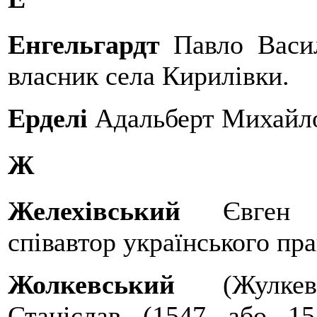
Енгельгардт
Павло Васил
власник села Кирилівки.
Ерделі
Адальберт Михайло
Ж
Желехівський
Євген (1
співавтор українського пра
Жолкевський
(Жулкевсь
Станіслав (1547 або 15