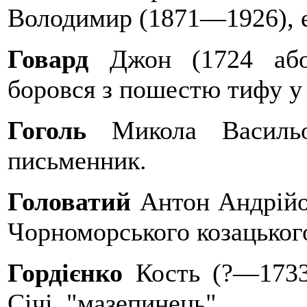
Володимир (1871—1926), е
Говард
Джон (1724 або 
боровся з пошестю тифу у
Гоголь
Микола Васильов
письменник.
Головатий
Антон Андрійо
Чорноморського козацького
Гордієнко
Кость (?—1733)
Січі, "мазепинець".