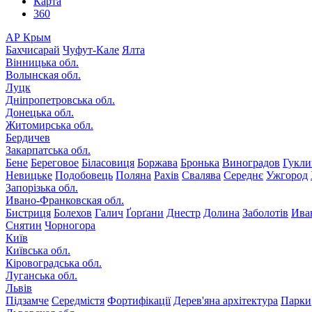
Карта
360
АР Крым
Бахчисарай
Чуфут-Кале
Ялта
Вінницька обл.
Волынская обл.
Луцк
Дніпропетровська обл.
Донецька обл.
Житомирська обл.
Бердичев
Закарпатська обл.
Бене
Береговое
Біласовиця
Боржава
Бронька
Виноградов
Гукли
Невицьке
Подобовець
Поляна
Рахів
Свалява
Середнє
Ужгород
Запорізька обл.
Ивано-Франковская обл.
Бистриця
Болехов
Галич
Ґорґани
Днестр
Долина
Заболотів
Ива
Снятин
Чорногора
Київ
Київська обл.
Кіровоградська обл.
Луганська обл.
Львів
Підзамче
Середмістя
Фортифікації
Дерев'яна архітектура
Парки