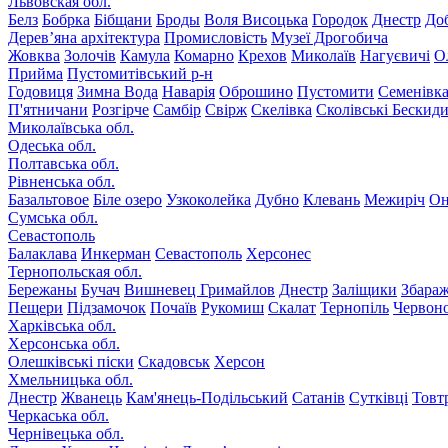
Львовская обл.
Белз
Бобрка
Бібщани
Броды
Воля Висоцька
Городок
Днестр
До
Дерев’яна архітектура
Промисловість
Музеї Дрогобича
Жовква
Золочів
Камула
Комарно
Крехов
Миколаїв
Нагуєвичі
О
Прийма
Пустомитівський р-н
Годовиця
Зимна Вода
Наварія
Оброшино
Пустомити
Семенівк
П'ятничани
Розгірче
Самбір
Свірж
Скелівка
Сколівські Бескид
Миколаївська обл.
Одеська обл.
Полтавська обл.
Рівненська обл.
Базальтовое
Біле озеро
Узкоколейка
Дубно
Клевань
Межиріч
Он
Сумська обл.
Севастополь
Балаклава
Инкерман
Севастополь
Херсонес
Тернопольская обл.
Бережаны
Бучач
Вишневец
Гримайлов
Днестр
Заліщики
Збара
Пещери
Підзамочок
Почаїв
Рукомиш
Скалат
Тернопіль
Червон
Харківська обл.
Херсонська обл.
Олешківські піски
Скадовськ
Херсон
Хмельницька обл.
Днестр
Жванець
Кам'янець-Подільський
Сатанів
Сутківці
Товт
Черкаська обл.
Чернівецька обл.