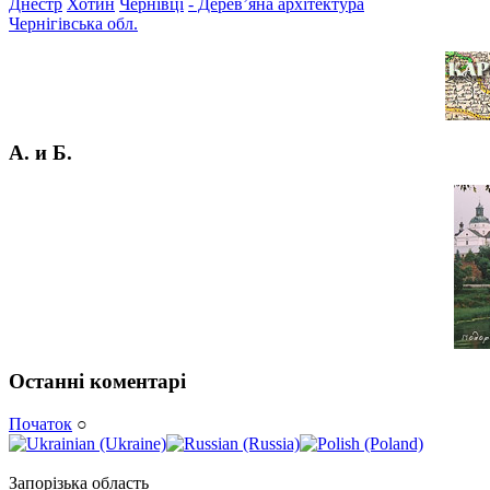
Днестр
Хотин
Чернівці
- Дерев’яна архітектура
Чернігівська обл.
А. и Б.
Останні коментарі
Початок
○
Запорізька область