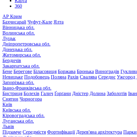
Карта
360
АР Крим
Бахчисарай
Чуфут-Кале
Ялта
Вінницька обл.
Волинська обл.
Луцьк
Дніпропетровська обл.
Донецька обл.
Житомирська обл.
Бердичів
Закарпатська обл.
Бене
Берегове
Біласовиця
Боржава
Бронька
Виноградів
Гуклив
Невицьке
Подобовець
Поляна
Рахів
Свалява
Середнє
Ужгород
Запорізька обл.
Івано-Франківська обл.
Бистриця
Болехів
Галич
Ґорґани
Дністер
Долина
Заболотів
Іва
Снятин
Чорногора
Київ
Київська обл.
Кіровоградська обл.
Луганська обл.
Львів
Підзамче
Середмістя
Фортифікації
Дерев'яна архітектура
Парки