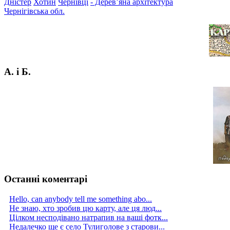
Дністер
Хотин
Чернівці
- Дерев’яна архітектура
Чернігівська обл.
А. і Б.
Останні коментарі
Hello, can anybody tell me something abo...
Не знаю, хто зробив цю карту, але ця люд...
Цілком несподівано натрапив на ваші фотк...
Недалечко ще є село Тулиголове з старови...