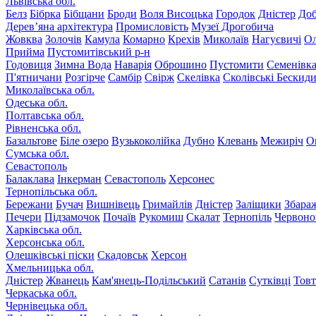
Львівська обл.
Белз
Бібрка
Бібщани
Броди
Воля Висоцька
Городок
Дністер
До
Дерев’яна архітектура
Промисловість
Музеї Дрогобича
Жовква
Золочів
Камула
Комарно
Крехів
Миколаїв
Нагуєвичі
Ол
Прийма
Пустомитівський р-н
Годовиця
Зимна Вода
Наварія
Оброшино
Пустомити
Семенівк
П'ятничани
Розгірче
Самбір
Свірж
Скелівка
Сколівські Бескид
Миколаївська обл.
Одеська обл.
Полтавська обл.
Рівненська обл.
Базальтове
Біле озеро
Вузькоколійка
Дубно
Клевань
Межиріч
О
Сумська обл.
Севастополь
Балаклава
Інкерман
Севастополь
Херсонес
Тернопільська обл.
Бережани
Бучач
Вишнівець
Гримайлів
Дністер
Заліщики
Збара
Печери
Підзамочок
Почаїв
Рукомиш
Скалат
Тернопіль
Червоно
Харківська обл.
Херсонська обл.
Олешківські піски
Скадовськ
Херсон
Хмельницька обл.
Дністер
Жванець
Кам'янець-Подільський
Сатанів
Сутківці
Тов
Черкаська обл.
Чернівецька обл.