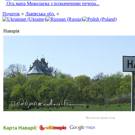
Ось мапа Миколаєва з позначеними печера...
Початок
○
Львівська обл.
○
Наварія
Костел на краю села.
Карта Наварії: