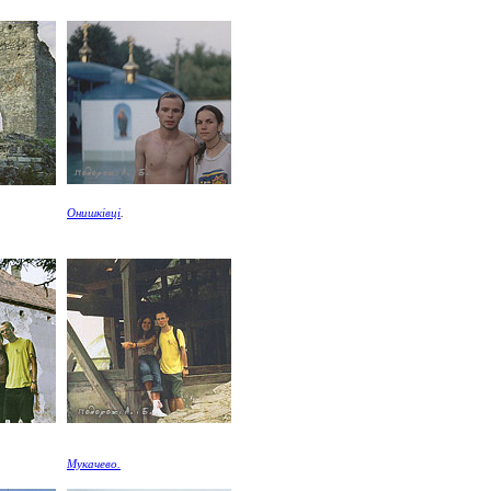
Онишківці
.
Мукачево.