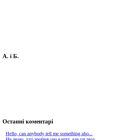
А. і Б.
Останні коментарі
Hello, can anybody tell me something abo...
Не знаю, хто зробив цю карту, але ця люд...