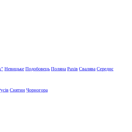
к"
Невицьке
Подобовець
Поляна
Рахів
Свалява
Середнє
Русів
Снятин
Чорногора