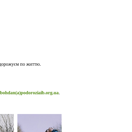
одорожуєм по життю.
bohdan(a)podoroziaib.org.ua
.