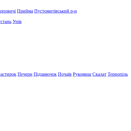
оповичі
Прийма
Пустомитівський р-н
устань
Унів
астирок
Печери
Підзамочок
Почаїв
Рукомиш
Скалат
Тернопіль