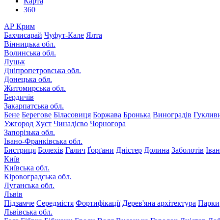
Карта
360
АР Крим
Бахчисарай
Чуфут-Кале
Ялта
Вінницька обл.
Волинська обл.
Луцьк
Дніпропетровська обл.
Донецька обл.
Житомирська обл.
Бердичів
Закарпатська обл.
Бене
Берегове
Біласовиця
Боржава
Бронька
Виноградів
Гуклив
Ужгород
Хуст
Чинадієво
Чорногора
Запорізька обл.
Івано-Франківська обл.
Бистриця
Болехів
Галич
Ґорґани
Дністер
Долина
Заболотів
Іва
Київ
Київська обл.
Кіровоградська обл.
Луганська обл.
Львів
Підзамче
Середмістя
Фортифікації
Дерев'яна архітектура
Парки
Львівська обл.