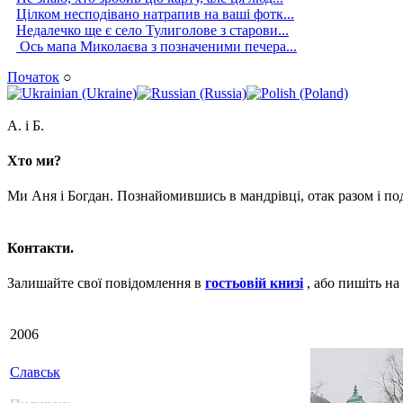
Цілком несподівано натрапив на ваші фотк...
Недалечко ще є село Тулиголове з старови...
Ось мапа Миколаєва з позначеними печера...
Початок
○
А. і Б.
Хто ми?
Ми Аня і Богдан. Познайомившись в мандрівці, отак разом і п
Контакти.
Залишайте свої повідомлення в
гостьовій книзі
, або пишіть на
2006
Славськ