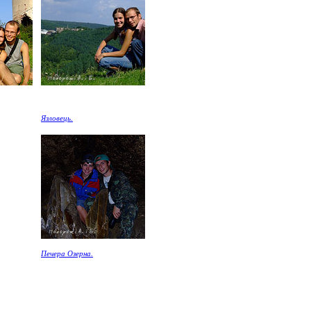
Язловець.
Печера Озерна.