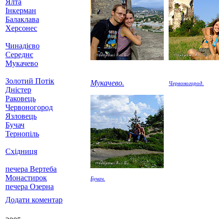
Ялта
Інкерман
Балаклава
Херсонес
Чинадієво
Середнє
Мукачево
Золотий Потік
Мукачево.
Червоногород.
Дністер
Раковець
Червоногород
Язловець
Бучач
Тернопіль
Східниця
печера Вертеба
Монастирок
Бучач.
печера Озерна
Додати коментар