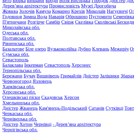
Белз
Бібрка
Бібщани
Броди
Воля Висоцька
Городок
Дністер
До
Дерев’яна архітектура
Промисловість
Музеї Дрогобича
Жовква
Золочів
Камула
Комарно
Крехів
Миколаїв
Нагуєвичі
Ол
Годовиця
Зимна Вода
Наварія
Оброшино
Пустомити
Семенівк
П'ятничани
Розгірче
Самбір
Свірж
Скелівка
Сколівські Бескид
Миколаївська обл.
Одеська обл.
Полтавська обл.
Рівненська обл.
Базальтове
Біле озеро
Вузькоколійка
Дубно
Клевань
Межиріч
О
Сумська обл.
Севастополь
Балаклава
Інкерман
Севастополь
Херсонес
Тернопільська обл.
Бережани
Бучач
Вишнівець
Гримайлів
Дністер
Заліщики
Збара
Червоногород
Язловець
Харківська обл.
Херсонська обл.
Олешківські піски
Скадовськ
Херсон
Хмельницька обл.
Дністер
Жванець
Кам'янець-Подільський
Сатанів
Сутківці
Тов
Черкаська обл.
Чернівецька обл.
Дністер
Хотин
Чернівці
- Дерев’яна архітектура
Чернігівська обл.