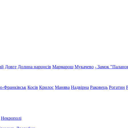
ий
Довге
Долина нарцисів
Мармарош
Мукачево
- Замок "Палано
но-Франківськ
Косів
Крилос
Манява
Надвірна
Раковець
Рогатин
Некрополі