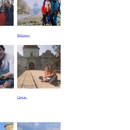
Підігірці.
Свірж.