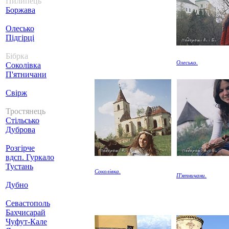
Пилипець
Боржава
Олесько
Підгірці
Бібрка
Олесько.
Соколівка
П'ятничани
Свірж
Тростянець
Стільсько
Дуброва
Розгірче
вдсп. Гуркало
Тустань
Соколівка.
П'ятничани.
Дубно
Севастополь
Бахчисарай
Чуфут-Кале