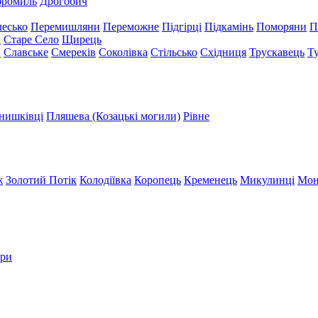
бромиль
Дрогобич
есько
Перемишляни
Переможне
Підгірці
Підкамінь
Поморяни
П
а
Старе Село
Щирець
и
Славське
Смереків
Соколівка
Стільсько
Східниця
Трускавець
Т
нишківці
Пляшева (Козацькі могили)
Рівне
ж
Золотий Потік
Колодіївка
Коропець
Кременець
Микулинці
Мон
три