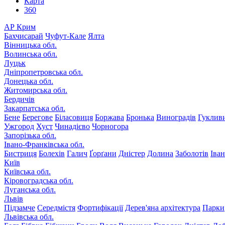
Карта
360
АР Крим
Бахчисарай
Чуфут-Кале
Ялта
Вінницька обл.
Волинська обл.
Луцьк
Дніпропетровська обл.
Донецька обл.
Житомирська обл.
Бердичів
Закарпатська обл.
Бене
Берегове
Біласовиця
Боржава
Бронька
Виноградів
Гуклив
Ужгород
Хуст
Чинадієво
Чорногора
Запорізька обл.
Івано-Франківська обл.
Бистриця
Болехів
Галич
Ґорґани
Дністер
Долина
Заболотів
Іва
Київ
Київська обл.
Кіровоградська обл.
Луганська обл.
Львів
Підзамче
Середмістя
Фортифікації
Дерев'яна архітектура
Парки
Львівська обл.