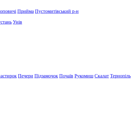
оповичі
Прийма
Пустомитівський р-н
устань
Унів
астирок
Печери
Підзамочок
Почаїв
Рукомиш
Скалат
Тернопіль