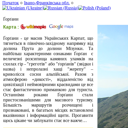
Початок
○
Івано-Франківська обл.
○
Ґорґани
Карта :
Ґорґани - це масив Українських Карпат, що
тягнеться в північно-західному напрямку від
долина Прута до долини Мізунки. Та
найбільш характерними ознаками Ґорґан є
величезні розсипища камяних уламків на
схилах гір - "греготів" або "ґорґанів" (звідки і
назва) і непролазні хащі "жерепу" –
криволісся сосни альпійської. Разом з
атмосферою «дикості», віддаленістю від
цивілізації і неймовірними краєвидами це все
стає фантастичною приманкою для туриста.
Останніми роками Ґорґани стали
пристосованішими для масового туризму.
Більшість маршрутів розчищені і
прознаковані, в багатьох місцях встановлені
вказівники і інформаційні щити. Прогавити
щось цікаве чи заблукати стає все важче…