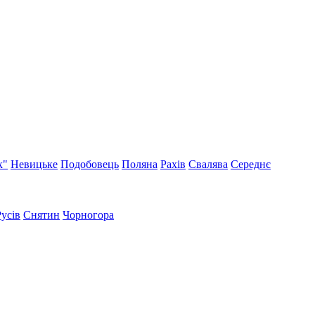
к"
Невицьке
Подобовець
Поляна
Рахів
Свалява
Середнє
Русів
Снятин
Чорногора