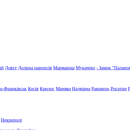
ий
Довге
Долина нарцисів
Мармарош
Мукачево
- Замок "Палано
но-Франківськ
Косів
Крилос
Манява
Надвірна
Раковець
Рогатин
Некрополі