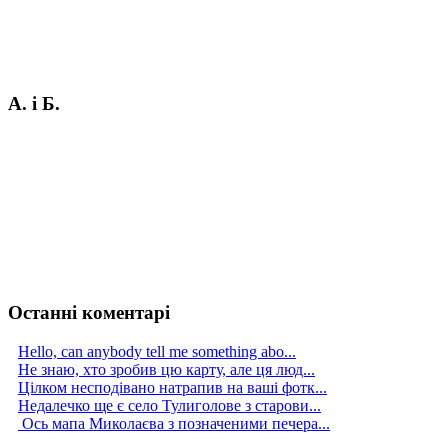
А. і Б.
Останні коментарі
Hello, can anybody tell me something abo...
Не знаю, хто зробив цю карту, але ця люд...
Цілком несподівано натрапив на ваші фотк...
Недалечко ще є село Тулиголове з старови...
Ось мапа Миколаєва з позначеними печера...