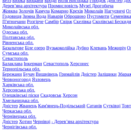
Белз
Бібрка
Бібщани
Броди
Воля Висоцька
Городок
Дністер
До
Дерев’яна архітектура
Промисловість
Музеї Дрогобича
Жовква
Золочів
Камула
Комарно
Крехів
Миколаїв
Нагуєвичі
Ол
Годовиця
Зимна Вода
Наварія
Оброшино
Пустомити
Семенівк
П'ятничани
Розгірче
Самбір
Свірж
Скелівка
Сколівські Бескид
Миколаївська обл.
Одеська обл.
Полтавська обл.
Рівненська обл.
Базальтове
Біле озеро
Вузькоколійка
Дубно
Клевань
Межиріч
О
Сумська обл.
Севастополь
Балаклава
Інкерман
Севастополь
Херсонес
Тернопільська обл.
Бережани
Бучач
Вишнівець
Гримайлів
Дністер
Заліщики
Збара
Червоногород
Язловець
Харківська обл.
Херсонська обл.
Олешківські піски
Скадовськ
Херсон
Хмельницька обл.
Дністер
Жванець
Кам'янець-Подільський
Сатанів
Сутківці
Тов
Черкаська обл.
Чернівецька обл.
Дністер
Хотин
Чернівці
- Дерев’яна архітектура
Чернігівська обл.