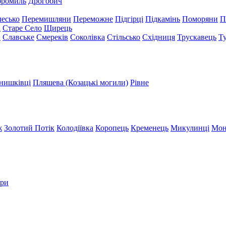
бромиль
Дрогобич
есько
Перемишляни
Переможне
Підгірці
Підкамінь
Поморяни
П
а
Старе Село
Щирець
и
Славське
Смереків
Соколівка
Стільсько
Східниця
Трускавець
Т
нишківці
Пляшева (Козацькі могили)
Рівне
ж
Золотий Потік
Колодіївка
Коропець
Кременець
Микулинці
Мон
три