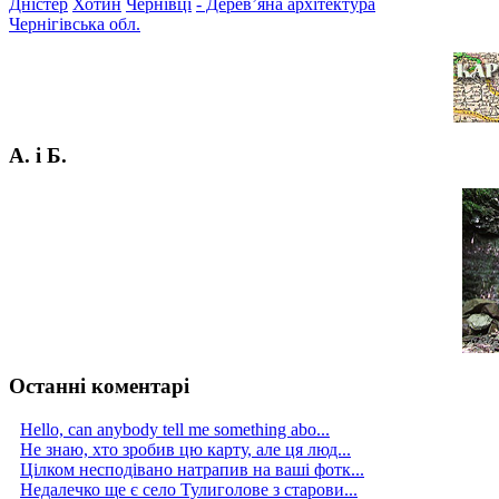
Дністер
Хотин
Чернівці
- Дерев’яна архітектура
Чернігівська обл.
А. і Б.
Останні коментарі
Hello, can anybody tell me something abo...
Не знаю, хто зробив цю карту, але ця люд...
Цілком несподівано натрапив на ваші фотк...
Недалечко ще є село Тулиголове з старови...