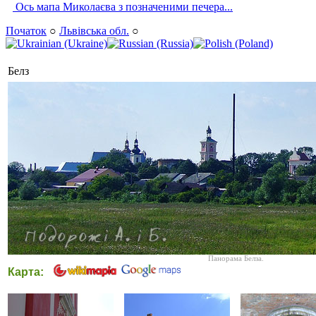
Ось мапа Миколаєва з позначеними печера...
Початок
○
Львівська обл.
○
Белз
Панорама Белза.
Карта: