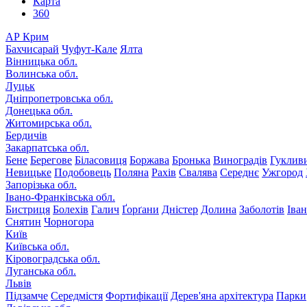
Карта
360
АР Крим
Бахчисарай
Чуфут-Кале
Ялта
Вінницька обл.
Волинська обл.
Луцьк
Дніпропетровська обл.
Донецька обл.
Житомирська обл.
Бердичів
Закарпатська обл.
Бене
Берегове
Біласовиця
Боржава
Бронька
Виноградів
Гуклив
Невицьке
Подобовець
Поляна
Рахів
Свалява
Середнє
Ужгород
Запорізька обл.
Івано-Франківська обл.
Бистриця
Болехів
Галич
Ґорґани
Дністер
Долина
Заболотів
Іва
Снятин
Чорногора
Київ
Київська обл.
Кіровоградська обл.
Луганська обл.
Львів
Підзамче
Середмістя
Фортифікації
Дерев'яна архітектура
Парки