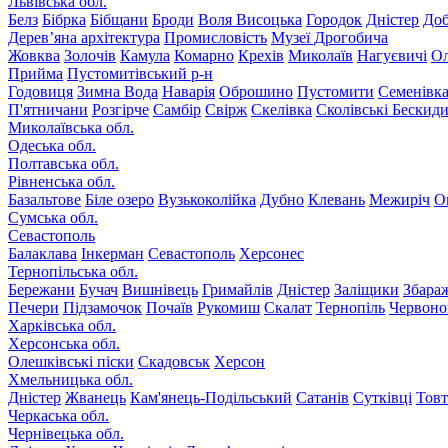
Львівська обл.
Белз
Бібрка
Бібщани
Броди
Воля Висоцька
Городок
Дністер
До
Дерев’яна архітектура
Промисловість
Музеї Дрогобича
Жовква
Золочів
Камула
Комарно
Крехів
Миколаїв
Нагуєвичі
Ол
Прийма
Пустомитівський р-н
Годовиця
Зимна Вода
Наварія
Оброшино
Пустомити
Семенівк
П'ятничани
Розгірче
Самбір
Свірж
Скелівка
Сколівські Бескид
Миколаївська обл.
Одеська обл.
Полтавська обл.
Рівненська обл.
Базальтове
Біле озеро
Вузькоколійка
Дубно
Клевань
Межиріч
О
Сумська обл.
Севастополь
Балаклава
Інкерман
Севастополь
Херсонес
Тернопільська обл.
Бережани
Бучач
Вишнівець
Гримайлів
Дністер
Заліщики
Збара
Печери
Підзамочок
Почаїв
Рукомиш
Скалат
Тернопіль
Червоно
Харківська обл.
Херсонська обл.
Олешківські піски
Скадовськ
Херсон
Хмельницька обл.
Дністер
Жванець
Кам'янець-Подільський
Сатанів
Сутківці
Тов
Черкаська обл.
Чернівецька обл.