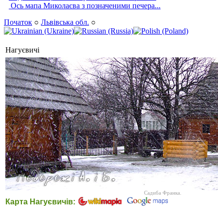
Ось мапа Миколаєва з позначеними печера...
Початок
○
Львівська обл.
○
Нагуєвичі
Садиба Франка.
Карта Нагуєвичів: