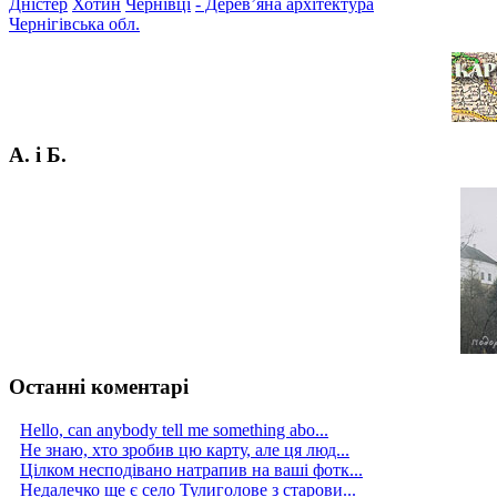
Дністер
Хотин
Чернівці
- Дерев’яна архітектура
Чернігівська обл.
А. і Б.
Останні коментарі
Hello, can anybody tell me something abo...
Не знаю, хто зробив цю карту, але ця люд...
Цілком несподівано натрапив на ваші фотк...
Недалечко ще є село Тулиголове з старови...