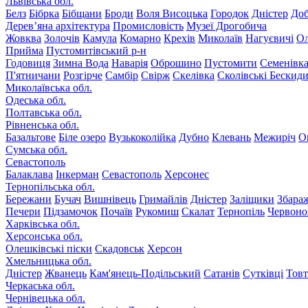
Львівська обл.
Белз
Бібрка
Бібщани
Броди
Воля Висоцька
Городок
Дністер
До
Дерев’яна архітектура
Промисловість
Музеї Дрогобича
Жовква
Золочів
Камула
Комарно
Крехів
Миколаїв
Нагуєвичі
Ол
Прийма
Пустомитівський р-н
Годовиця
Зимна Вода
Наварія
Оброшино
Пустомити
Семенівк
П'ятничани
Розгірче
Самбір
Свірж
Скелівка
Сколівські Бескид
Миколаївська обл.
Одеська обл.
Полтавська обл.
Рівненська обл.
Базальтове
Біле озеро
Вузькоколійка
Дубно
Клевань
Межиріч
О
Сумська обл.
Севастополь
Балаклава
Інкерман
Севастополь
Херсонес
Тернопільська обл.
Бережани
Бучач
Вишнівець
Гримайлів
Дністер
Заліщики
Збара
Печери
Підзамочок
Почаїв
Рукомиш
Скалат
Тернопіль
Червоно
Харківська обл.
Херсонська обл.
Олешківські піски
Скадовськ
Херсон
Хмельницька обл.
Дністер
Жванець
Кам'янець-Подільський
Сатанів
Сутківці
Тов
Черкаська обл.
Чернівецька обл.