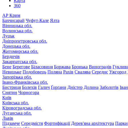
Карта
360
АР Крим
Бахчисарай
Чуфут-Кале
Ялта
Вінницька обл.
Волинська обл.
Луцьк
Дніпропетровська обл.
Донецька обл.
Житомирська обл.
Бердичів
Закарпатська обл.
Бене
Берегове
Біласовиця
Боржава
Бронька
Виноградів
Гуклив
Невицьке
Подобовець
Поляна
Рахів
Свалява
Середнє
Ужгород
Запорізька обл.
Івано-Франківська обл.
Бистриця
Болехів
Галич
Ґорґани
Дністер
Долина
Заболотів
Іва
Снятин
Чорногора
Київ
Київська обл.
Кіровоградська обл.
Луганська обл.
Львів
Підзамче
Середмістя
Фортифікації
Дерев'яна архітектура
Парки