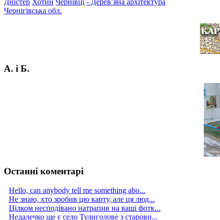
Дністер
Хотин
Чернівці
- Дерев’яна архітектура
Чернігівська обл.
А. і Б.
Останні коментарі
Hello, can anybody tell me something abo...
Не знаю, хто зробив цю карту, але ця люд...
Цілком несподівано натрапив на ваші фотк...
Недалечко ще є село Тулиголове з старови...