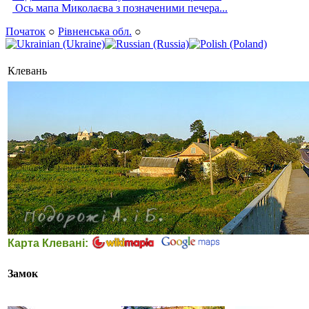
Ось мапа Миколаєва з позначеними печера...
Початок
○
Рівненська обл.
○
Клевань
Карта Клевані:
Замок