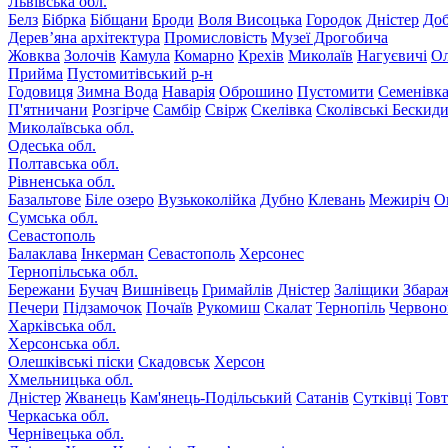
Львівська обл.
Белз
Бібрка
Бібщани
Броди
Воля Висоцька
Городок
Дністер
До
Дерев’яна архітектура
Промисловість
Музеї Дрогобича
Жовква
Золочів
Камула
Комарно
Крехів
Миколаїв
Нагуєвичі
Ол
Прийма
Пустомитівський р-н
Годовиця
Зимна Вода
Наварія
Оброшино
Пустомити
Семенівк
П'ятничани
Розгірче
Самбір
Свірж
Скелівка
Сколівські Бескид
Миколаївська обл.
Одеська обл.
Полтавська обл.
Рівненська обл.
Базальтове
Біле озеро
Вузькоколійка
Дубно
Клевань
Межиріч
О
Сумська обл.
Севастополь
Балаклава
Інкерман
Севастополь
Херсонес
Тернопільська обл.
Бережани
Бучач
Вишнівець
Гримайлів
Дністер
Заліщики
Збара
Печери
Підзамочок
Почаїв
Рукомиш
Скалат
Тернопіль
Червоно
Харківська обл.
Херсонська обл.
Олешківські піски
Скадовськ
Херсон
Хмельницька обл.
Дністер
Жванець
Кам'янець-Подільський
Сатанів
Сутківці
Тов
Черкаська обл.
Чернівецька обл.