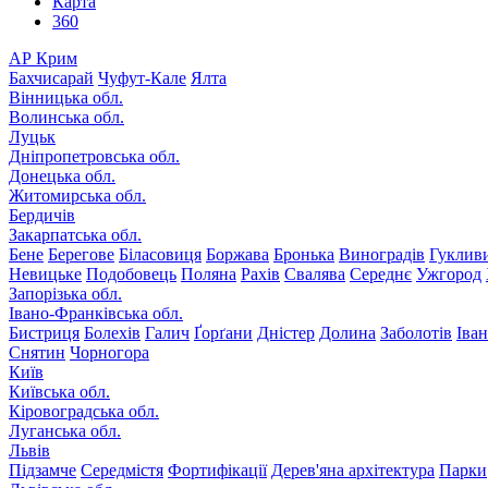
Карта
360
АР Крим
Бахчисарай
Чуфут-Кале
Ялта
Вінницька обл.
Волинська обл.
Луцьк
Дніпропетровська обл.
Донецька обл.
Житомирська обл.
Бердичів
Закарпатська обл.
Бене
Берегове
Біласовиця
Боржава
Бронька
Виноградів
Гуклив
Невицьке
Подобовець
Поляна
Рахів
Свалява
Середнє
Ужгород
Запорізька обл.
Івано-Франківська обл.
Бистриця
Болехів
Галич
Ґорґани
Дністер
Долина
Заболотів
Іва
Снятин
Чорногора
Київ
Київська обл.
Кіровоградська обл.
Луганська обл.
Львів
Підзамче
Середмістя
Фортифікації
Дерев'яна архітектура
Парки