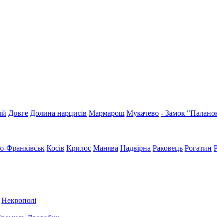
ий
Довге
Долина нарцисів
Мармарош
Мукачево
- Замок "Палано
но-Франківськ
Косів
Крилос
Манява
Надвірна
Раковець
Рогатин
Некрополі