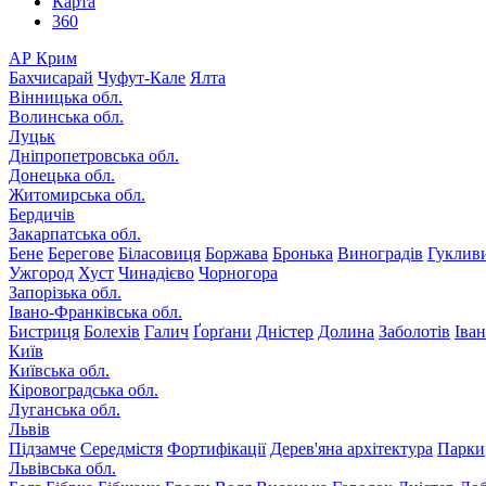
Карта
360
АР Крим
Бахчисарай
Чуфут-Кале
Ялта
Вінницька обл.
Волинська обл.
Луцьк
Дніпропетровська обл.
Донецька обл.
Житомирська обл.
Бердичів
Закарпатська обл.
Бене
Берегове
Біласовиця
Боржава
Бронька
Виноградів
Гуклив
Ужгород
Хуст
Чинадієво
Чорногора
Запорізька обл.
Івано-Франківська обл.
Бистриця
Болехів
Галич
Ґорґани
Дністер
Долина
Заболотів
Іва
Київ
Київська обл.
Кіровоградська обл.
Луганська обл.
Львів
Підзамче
Середмістя
Фортифікації
Дерев'яна архітектура
Парки
Львівська обл.