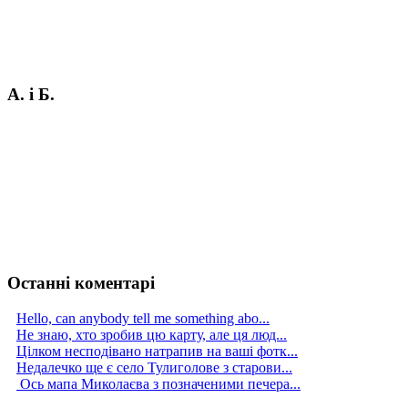
А. і Б.
Останні коментарі
Hello, can anybody tell me something abo...
Не знаю, хто зробив цю карту, але ця люд...
Цілком несподівано натрапив на ваші фотк...
Недалечко ще є село Тулиголове з старови...
Ось мапа Миколаєва з позначеними печера...