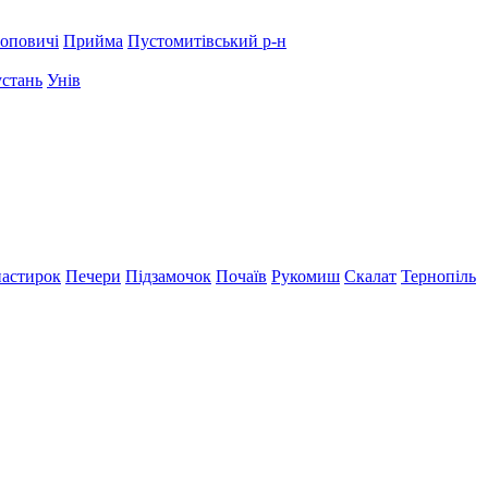
оповичі
Прийма
Пустомитівський р-н
устань
Унів
астирок
Печери
Підзамочок
Почаїв
Рукомиш
Скалат
Тернопіль