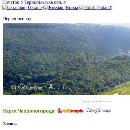
Початок
○
Тернопільська обл.
○
Червоногород
Джуринський каньон.
Карта Червоногорода:
Замок.