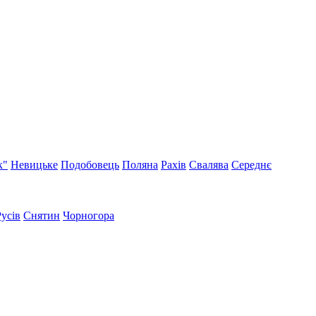
к"
Невицьке
Подобовець
Поляна
Рахів
Свалява
Середнє
Русів
Снятин
Чорногора