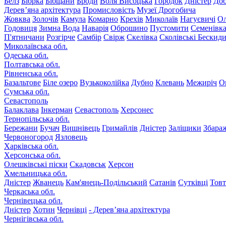
Белз
Бібрка
Бібщани
Броди
Воля Висоцька
Городок
Дністер
До
Дерев’яна архітектура
Промисловість
Музеї Дрогобича
Жовква
Золочів
Камула
Комарно
Крехів
Миколаїв
Нагуєвичі
Ол
Годовиця
Зимна Вода
Наварія
Оброшино
Пустомити
Семенівк
П'ятничани
Розгірче
Самбір
Свірж
Скелівка
Сколівські Бескид
Миколаївська обл.
Одеська обл.
Полтавська обл.
Рівненська обл.
Базальтове
Біле озеро
Вузькоколійка
Дубно
Клевань
Межиріч
О
Сумська обл.
Севастополь
Балаклава
Інкерман
Севастополь
Херсонес
Тернопільська обл.
Бережани
Бучач
Вишнівець
Гримайлів
Дністер
Заліщики
Збара
Червоногород
Язловець
Харківська обл.
Херсонська обл.
Олешківські піски
Скадовськ
Херсон
Хмельницька обл.
Дністер
Жванець
Кам'янець-Подільський
Сатанів
Сутківці
Тов
Черкаська обл.
Чернівецька обл.
Дністер
Хотин
Чернівці
- Дерев’яна архітектура
Чернігівська обл.