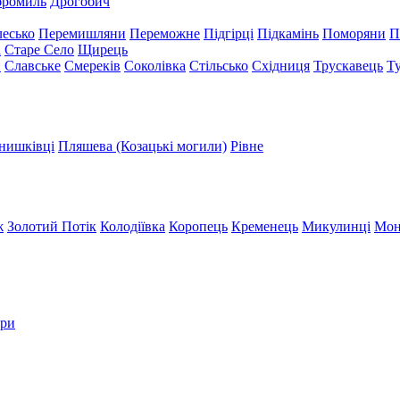
бромиль
Дрогобич
есько
Перемишляни
Переможне
Підгірці
Підкамінь
Поморяни
П
а
Старе Село
Щирець
и
Славське
Смереків
Соколівка
Стільсько
Східниця
Трускавець
Т
нишківці
Пляшева (Козацькі могили)
Рівне
ж
Золотий Потік
Колодіївка
Коропець
Кременець
Микулинці
Мон
три