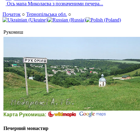
Ось мапа Миколаєва з позначеними печера...
Початок
○
Тернопільська обл.
○
Рукомиш
Карта Рукомиша:
Печерний монастир