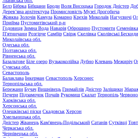
Львівська обл.
Белз
Бібрка
Бібщани
Броди
Воля Висоцька
Городок
Дністер
До
Дерев’яна архітектура
Промисловість
Музеї Дрогобича
Жовква
Золочів
Камула
Комарно
Крехів
Миколаїв
Нагуєвичі
Ол
Прийма
Пустомитівський р-н
Годовиця
Зимна Вода
Наварія
Оброшино
Пустомити
Семенівк
П'ятничани
Розгірче
Самбір
Свірж
Скелівка
Сколівські Бескид
Миколаївська обл.
Одеська обл.
Полтавська обл.
Рівненська обл.
Базальтове
Біле озеро
Вузькоколійка
Дубно
Клевань
Межиріч
О
Сумська обл.
Севастополь
Балаклава
Інкерман
Севастополь
Херсонес
Тернопільська обл.
Бережани
Бучач
Вишнівець
Гримайлів
Дністер
Заліщики
Збара
Печери
Підзамочок
Почаїв
Рукомиш
Скалат
Тернопіль
Червоно
Харківська обл.
Херсонська обл.
Олешківські піски
Скадовськ
Херсон
Хмельницька обл.
Дністер
Жванець
Кам'янець-Подільський
Сатанів
Сутківці
Тов
Черкаська обл.
Чернівецька обл.