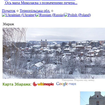
Ось мапа Миколаєва з позначеними печера...
Початок
○
Тернопільська обл.
○
Збараж
Панорама Збаража від замку.
Карта Збаража: