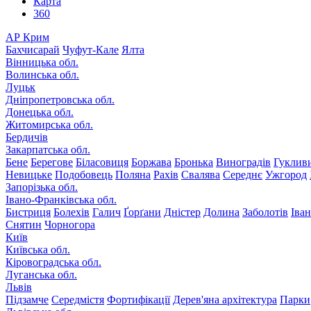
Карта
360
АР Крим
Бахчисарай
Чуфут-Кале
Ялта
Вінницька обл.
Волинська обл.
Луцьк
Дніпропетровська обл.
Донецька обл.
Житомирська обл.
Бердичів
Закарпатська обл.
Бене
Берегове
Біласовиця
Боржава
Бронька
Виноградів
Гуклив
Невицьке
Подобовець
Поляна
Рахів
Свалява
Середнє
Ужгород
Запорізька обл.
Івано-Франківська обл.
Бистриця
Болехів
Галич
Ґорґани
Дністер
Долина
Заболотів
Іва
Снятин
Чорногора
Київ
Київська обл.
Кіровоградська обл.
Луганська обл.
Львів
Підзамче
Середмістя
Фортифікації
Дерев'яна архітектура
Парки