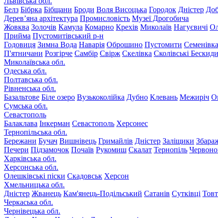
Львівська обл.
Белз
Бібрка
Бібщани
Броди
Воля Висоцька
Городок
Дністер
До
Дерев’яна архітектура
Промисловість
Музеї Дрогобича
Жовква
Золочів
Камула
Комарно
Крехів
Миколаїв
Нагуєвичі
Ол
Прийма
Пустомитівський р-н
Годовиця
Зимна Вода
Наварія
Оброшино
Пустомити
Семенівк
П'ятничани
Розгірче
Самбір
Свірж
Скелівка
Сколівські Бескид
Миколаївська обл.
Одеська обл.
Полтавська обл.
Рівненська обл.
Базальтове
Біле озеро
Вузькоколійка
Дубно
Клевань
Межиріч
О
Сумська обл.
Севастополь
Балаклава
Інкерман
Севастополь
Херсонес
Тернопільська обл.
Бережани
Бучач
Вишнівець
Гримайлів
Дністер
Заліщики
Збара
Печери
Підзамочок
Почаїв
Рукомиш
Скалат
Тернопіль
Червоно
Харківська обл.
Херсонська обл.
Олешківські піски
Скадовськ
Херсон
Хмельницька обл.
Дністер
Жванець
Кам'янець-Подільський
Сатанів
Сутківці
Тов
Черкаська обл.
Чернівецька обл.