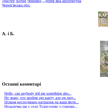
Дністер
Хотин
Чернівці
- Дерев’яна архітектура
Чернігівська обл.
А. і Б.
Останні коментарі
Hello, can anybody tell me something abo...
Не знаю, хто зробив цю карту, але ця люд...
Цілком несподівано натрапив на ваші фотк...
Недалечко ще є село Тулиголове з старови...