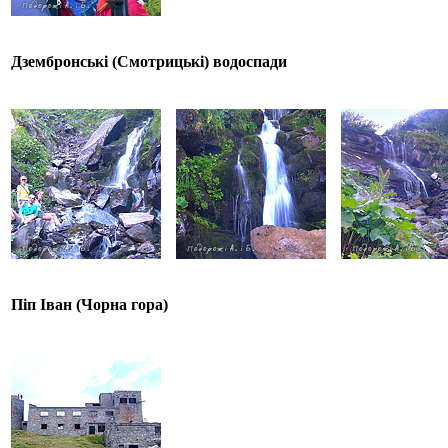
Дзембронські (Смотрицькі) водоспади
Піп Іван (Чорна гора)