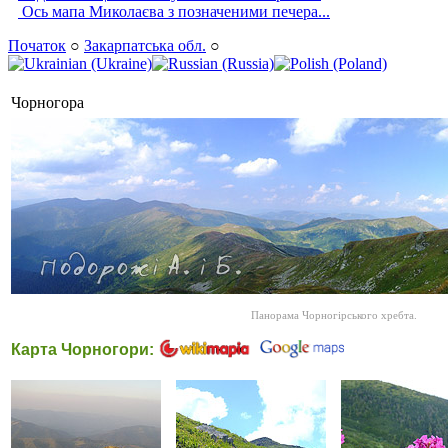
Ось мапа Миколаєва з позначеними печера...
Початок
○
Закарпатська обл.
○
Чорногора
Панорама Чорногірського хребта.
Карта Чорногори: