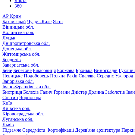
Карта
360
АР Крим
Бахчисарай
Чуфут-Кале
Ялта
Вінницька обл.
Волинська обл.
Луцьк
Дніпропетровська обл.
Донецька обл.
Житомирська обл.
Бердичів
Закарпатська обл.
Бене
Берегове
Біласовиця
Боржава
Бронька
Виноградів
Гуклив
Невицьке
Подобовець
Поляна
Рахів
Свалява
Середнє
Ужгород
Запорізька обл.
Івано-Франківська обл.
Бистриця
Болехів
Галич
Ґорґани
Дністер
Долина
Заболотів
Іва
Снятин
Чорногора
Київ
Київська обл.
Кіровоградська обл.
Луганська обл.
Львів
Підзамче
Середмістя
Фортифікації
Дерев'яна архітектура
Парки