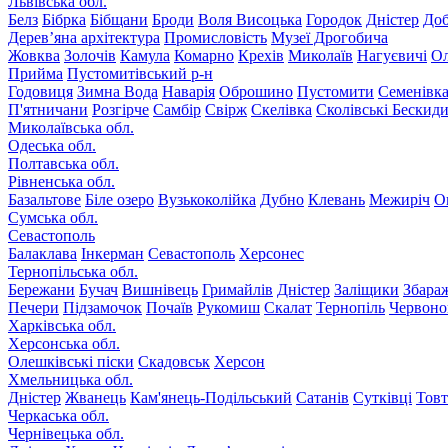
Львівська обл.
Белз
Бібрка
Бібщани
Броди
Воля Висоцька
Городок
Дністер
До
Дерев’яна архітектура
Промисловість
Музеї Дрогобича
Жовква
Золочів
Камула
Комарно
Крехів
Миколаїв
Нагуєвичі
Ол
Прийма
Пустомитівський р-н
Годовиця
Зимна Вода
Наварія
Оброшино
Пустомити
Семенівк
П'ятничани
Розгірче
Самбір
Свірж
Скелівка
Сколівські Бескид
Миколаївська обл.
Одеська обл.
Полтавська обл.
Рівненська обл.
Базальтове
Біле озеро
Вузькоколійка
Дубно
Клевань
Межиріч
О
Сумська обл.
Севастополь
Балаклава
Інкерман
Севастополь
Херсонес
Тернопільська обл.
Бережани
Бучач
Вишнівець
Гримайлів
Дністер
Заліщики
Збара
Печери
Підзамочок
Почаїв
Рукомиш
Скалат
Тернопіль
Червоно
Харківська обл.
Херсонська обл.
Олешківські піски
Скадовськ
Херсон
Хмельницька обл.
Дністер
Жванець
Кам'янець-Подільський
Сатанів
Сутківці
Тов
Черкаська обл.
Чернівецька обл.