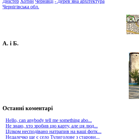
Дністер
Хотин
Чернівці
- Дерев’яна архітектура
Чернігівська обл.
А. і Б.
Останні коментарі
Hello, can anybody tell me something abo...
Не знаю, хто зробив цю карту, але ця люд...
Цілком несподівано натрапив на ваші фотк...
Недалечко ще є село Тулиголове з старови...