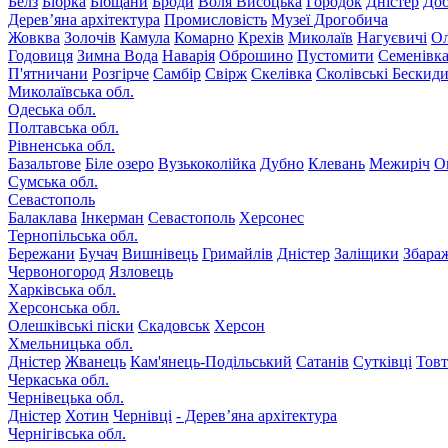
Белз
Бібрка
Бібщани
Броди
Воля Висоцька
Городок
Дністер
До
Дерев’яна архітектура
Промисловість
Музеї Дрогобича
Жовква
Золочів
Камула
Комарно
Крехів
Миколаїв
Нагуєвичі
Ол
Годовиця
Зимна Вода
Наварія
Оброшино
Пустомити
Семенівк
П'ятничани
Розгірче
Самбір
Свірж
Скелівка
Сколівські Бескид
Миколаївська обл.
Одеська обл.
Полтавська обл.
Рівненська обл.
Базальтове
Біле озеро
Вузькоколійка
Дубно
Клевань
Межиріч
О
Сумська обл.
Севастополь
Балаклава
Інкерман
Севастополь
Херсонес
Тернопільська обл.
Бережани
Бучач
Вишнівець
Гримайлів
Дністер
Заліщики
Збара
Червоногород
Язловець
Харківська обл.
Херсонська обл.
Олешківські піски
Скадовськ
Херсон
Хмельницька обл.
Дністер
Жванець
Кам'янець-Подільський
Сатанів
Сутківці
Тов
Черкаська обл.
Чернівецька обл.
Дністер
Хотин
Чернівці
- Дерев’яна архітектура
Чернігівська обл.