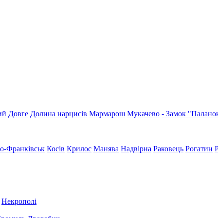
ий
Довге
Долина нарцисів
Мармарош
Мукачево
- Замок "Палано
но-Франківськ
Косів
Крилос
Манява
Надвірна
Раковець
Рогатин
Некрополі