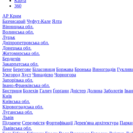
Карта
360
АР Крим
Бахчисарай
Чуфут-Кале
Ялта
Вінницька обл.
Волинська обл.
Луцьк
Дніпропетровська обл.
Донецька обл.
Житомирська обл.
Бердичів
Закарпатська обл.
Бене
Берегове
Біласовиця
Боржава
Бронька
Виноградів
Гуклив
Ужгород
Хуст
Чинадієво
Чорногора
Запорізька обл.
Івано-Франківська обл.
Бистриця
Болехів
Галич
Ґорґани
Дністер
Долина
Заболотів
Іва
Київ
Київська обл.
Кіровоградська обл.
Луганська обл.
Львів
Підзамче
Середмістя
Фортифікації
Дерев'яна архітектура
Парки
Львівська обл.