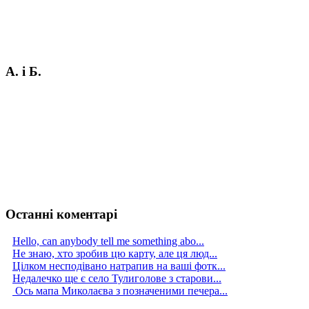
А. і Б.
Останні коментарі
Hello, can anybody tell me something abo...
Не знаю, хто зробив цю карту, але ця люд...
Цілком несподівано натрапив на ваші фотк...
Недалечко ще є село Тулиголове з старови...
Ось мапа Миколаєва з позначеними печера...