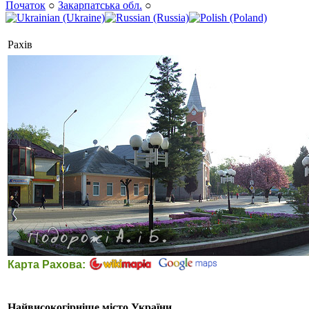
Початок
○
Закарпатська обл.
○
Рахів
Карта Рахова:
Найвисокогірніше місто України