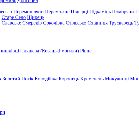
бромиль
Дрогобич
есько
Перемишляни
Переможне
Підгірці
Підкамінь
Поморяни
П
а
Старе Село
Щирець
и
Славське
Смереків
Соколівка
Стільсько
Східниця
Трускавець
Т
нишківці
Пляшева (Козацькі могили)
Рівне
ж
Золотий Потік
Колодіївка
Коропець
Кременець
Микулинці
Мон
три