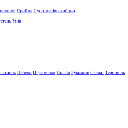
оповичі
Прийма
Пустомитівський р-н
устань
Унів
астирок
Печери
Підзамочок
Почаїв
Рукомиш
Скалат
Тернопіль