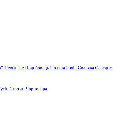
к"
Невицьке
Подобовець
Поляна
Рахів
Свалява
Середнє
Русів
Снятин
Чорногора