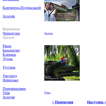
Кам'янець-Подільський
Золочів
Верховина
Чорногора
Золочів.
Яремче
Рівне
Базальтове
Клевань
Луцьк
Тустань
Ужгород
Невицьке
Перемишляни
Унів
Рівне.
Золочів
< Попередня
Наступна 