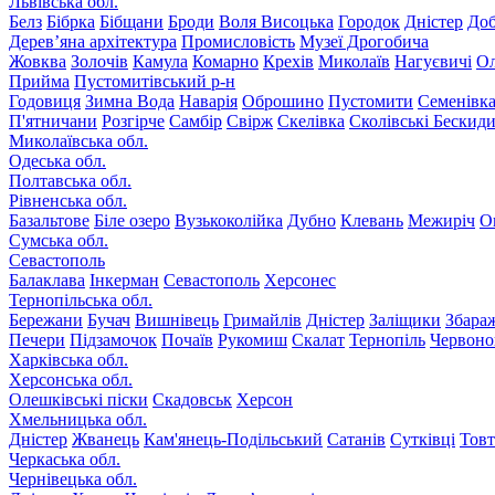
Львівська обл.
Белз
Бібрка
Бібщани
Броди
Воля Висоцька
Городок
Дністер
До
Дерев’яна архітектура
Промисловість
Музеї Дрогобича
Жовква
Золочів
Камула
Комарно
Крехів
Миколаїв
Нагуєвичі
Ол
Прийма
Пустомитівський р-н
Годовиця
Зимна Вода
Наварія
Оброшино
Пустомити
Семенівк
П'ятничани
Розгірче
Самбір
Свірж
Скелівка
Сколівські Бескид
Миколаївська обл.
Одеська обл.
Полтавська обл.
Рівненська обл.
Базальтове
Біле озеро
Вузькоколійка
Дубно
Клевань
Межиріч
О
Сумська обл.
Севастополь
Балаклава
Інкерман
Севастополь
Херсонес
Тернопільська обл.
Бережани
Бучач
Вишнівець
Гримайлів
Дністер
Заліщики
Збара
Печери
Підзамочок
Почаїв
Рукомиш
Скалат
Тернопіль
Червоно
Харківська обл.
Херсонська обл.
Олешківські піски
Скадовськ
Херсон
Хмельницька обл.
Дністер
Жванець
Кам'янець-Подільський
Сатанів
Сутківці
Тов
Черкаська обл.
Чернівецька обл.