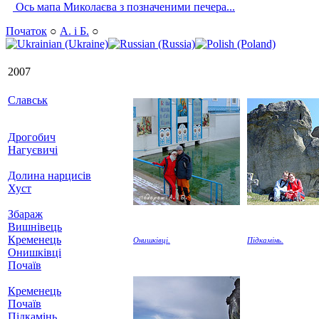
Ось мапа Миколаєва з позначеними печера...
Початок
○
А. і Б.
○
2007
Славськ
Дрогобич
Нагуєвичі
Долина нарцисів
Хуст
Збараж
Вишнівець
Кременець
Онишківці.
Підкамінь.
Онишківці
Почаїв
Кременець
Почаїв
Підкамінь