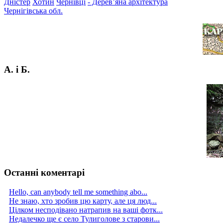
Дністер
Хотин
Чернівці
- Дерев’яна архітектура
Чернігівська обл.
А. і Б.
Останні коментарі
Hello, can anybody tell me something abo...
Не знаю, хто зробив цю карту, але ця люд...
Цілком несподівано натрапив на ваші фотк...
Недалечко ще є село Тулиголове з старови...