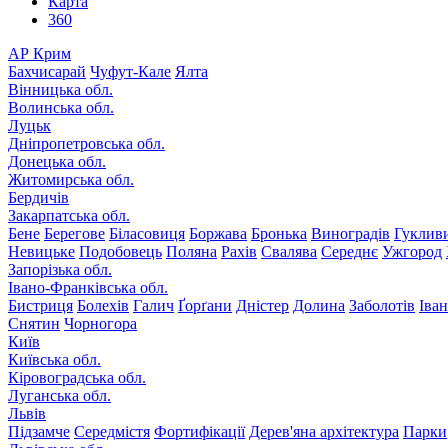
Карта
360
АР Крим
Бахчисарай
Чуфут-Кале
Ялта
Вінницька обл.
Волинська обл.
Луцьк
Дніпропетровська обл.
Донецька обл.
Житомирська обл.
Бердичів
Закарпатська обл.
Бене
Берегове
Біласовиця
Боржава
Бронька
Виноградів
Гуклив
Невицьке
Подобовець
Поляна
Рахів
Свалява
Середнє
Ужгород
Запорізька обл.
Івано-Франківська обл.
Бистриця
Болехів
Галич
Ґорґани
Дністер
Долина
Заболотів
Іва
Снятин
Чорногора
Київ
Київська обл.
Кіровоградська обл.
Луганська обл.
Львів
Підзамче
Середмістя
Фортифікації
Дерев'яна архітектура
Парки