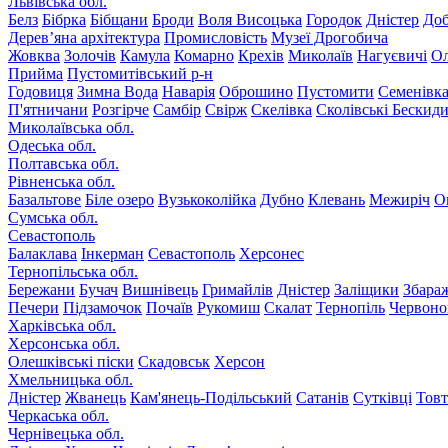
Львівська обл.
Белз
Бібрка
Бібщани
Броди
Воля Висоцька
Городок
Дністер
До
Дерев’яна архітектура
Промисловість
Музеї Дрогобича
Жовква
Золочів
Камула
Комарно
Крехів
Миколаїв
Нагуєвичі
Ол
Прийма
Пустомитівський р-н
Годовиця
Зимна Вода
Наварія
Оброшино
Пустомити
Семенівк
П'ятничани
Розгірче
Самбір
Свірж
Скелівка
Сколівські Бескид
Миколаївська обл.
Одеська обл.
Полтавська обл.
Рівненська обл.
Базальтове
Біле озеро
Вузькоколійка
Дубно
Клевань
Межиріч
О
Сумська обл.
Севастополь
Балаклава
Інкерман
Севастополь
Херсонес
Тернопільська обл.
Бережани
Бучач
Вишнівець
Гримайлів
Дністер
Заліщики
Збара
Печери
Підзамочок
Почаїв
Рукомиш
Скалат
Тернопіль
Червоно
Харківська обл.
Херсонська обл.
Олешківські піски
Скадовськ
Херсон
Хмельницька обл.
Дністер
Жванець
Кам'янець-Подільський
Сатанів
Сутківці
Тов
Черкаська обл.
Чернівецька обл.