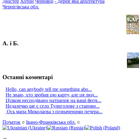
Дністер
Хотин
Чернівці
- Дерев’яна архітектура
Чернігівська обл.
А. і Б.
Останні коментарі
Hello, can anybody tell me something abo...
Не знаю, хто зробив цю карту, але ця люд...
Цілком несподівано натрапив на ваші фотк...
Недалечко ще є село Тулиголове з старови...
Ось мапа Миколаєва з позначеними печера...
Початок
○
Івано-Франківська обл.
○