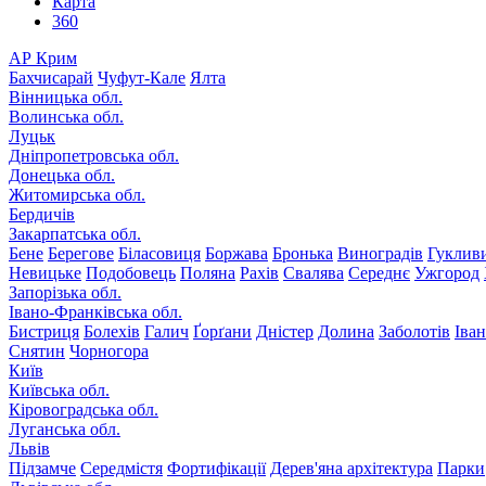
Карта
360
АР Крим
Бахчисарай
Чуфут-Кале
Ялта
Вінницька обл.
Волинська обл.
Луцьк
Дніпропетровська обл.
Донецька обл.
Житомирська обл.
Бердичів
Закарпатська обл.
Бене
Берегове
Біласовиця
Боржава
Бронька
Виноградів
Гуклив
Невицьке
Подобовець
Поляна
Рахів
Свалява
Середнє
Ужгород
Запорізька обл.
Івано-Франківська обл.
Бистриця
Болехів
Галич
Ґорґани
Дністер
Долина
Заболотів
Іва
Снятин
Чорногора
Київ
Київська обл.
Кіровоградська обл.
Луганська обл.
Львів
Підзамче
Середмістя
Фортифікації
Дерев'яна архітектура
Парки