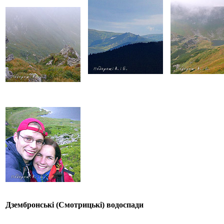
Дзембронські (Смотрицькі) водоспади