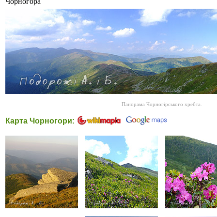
Чорногора
Панорама Чорногірського хребта.
Карта Чорногори: