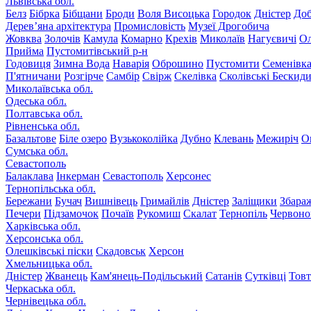
Львівська обл.
Белз
Бібрка
Бібщани
Броди
Воля Висоцька
Городок
Дністер
До
Дерев’яна архітектура
Промисловість
Музеї Дрогобича
Жовква
Золочів
Камула
Комарно
Крехів
Миколаїв
Нагуєвичі
Ол
Прийма
Пустомитівський р-н
Годовиця
Зимна Вода
Наварія
Оброшино
Пустомити
Семенівк
П'ятничани
Розгірче
Самбір
Свірж
Скелівка
Сколівські Бескид
Миколаївська обл.
Одеська обл.
Полтавська обл.
Рівненська обл.
Базальтове
Біле озеро
Вузькоколійка
Дубно
Клевань
Межиріч
О
Сумська обл.
Севастополь
Балаклава
Інкерман
Севастополь
Херсонес
Тернопільська обл.
Бережани
Бучач
Вишнівець
Гримайлів
Дністер
Заліщики
Збара
Печери
Підзамочок
Почаїв
Рукомиш
Скалат
Тернопіль
Червоно
Харківська обл.
Херсонська обл.
Олешківські піски
Скадовськ
Херсон
Хмельницька обл.
Дністер
Жванець
Кам'янець-Подільський
Сатанів
Сутківці
Тов
Черкаська обл.
Чернівецька обл.