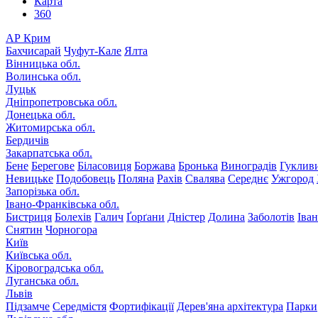
Карта
360
АР Крим
Бахчисарай
Чуфут-Кале
Ялта
Вінницька обл.
Волинська обл.
Луцьк
Дніпропетровська обл.
Донецька обл.
Житомирська обл.
Бердичів
Закарпатська обл.
Бене
Берегове
Біласовиця
Боржава
Бронька
Виноградів
Гуклив
Невицьке
Подобовець
Поляна
Рахів
Свалява
Середнє
Ужгород
Запорізька обл.
Івано-Франківська обл.
Бистриця
Болехів
Галич
Ґорґани
Дністер
Долина
Заболотів
Іва
Снятин
Чорногора
Київ
Київська обл.
Кіровоградська обл.
Луганська обл.
Львів
Підзамче
Середмістя
Фортифікації
Дерев'яна архітектура
Парки