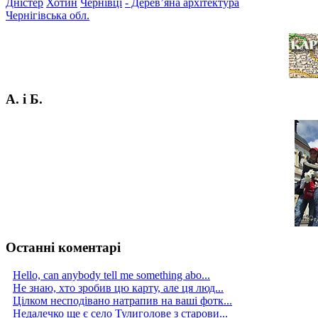
Дністер
Хотин
Чернівці
- Дерев’яна архітектура
Чернігівська обл.
А. і Б.
Останні коментарі
Hello, can anybody tell me something abo...
Не знаю, хто зробив цю карту, але ця люд...
Цілком несподівано натрапив на ваші фотк...
Недалечко ще є село Тулиголове з старови...