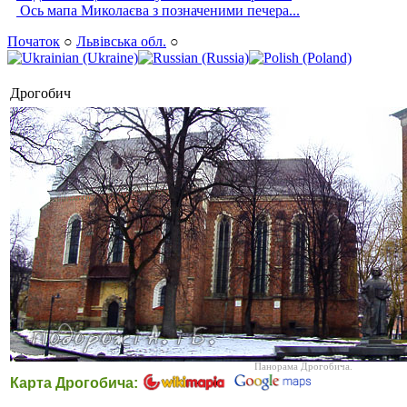
Ось мапа Миколаєва з позначеними печера...
Початок
○
Львівська обл.
○
Дрогобич
Панорама Дрогобича.
Карта Дрогобича: