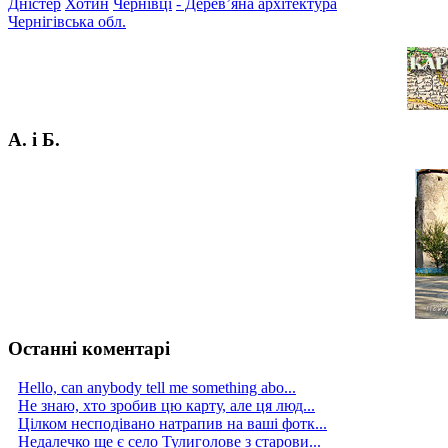
Дністер
Хотин
Чернівці
- Дерев’яна архітектура
Чернігівська обл.
А. і Б.
Останні коментарі
Hello, can anybody tell me something abo...
Не знаю, хто зробив цю карту, але ця люд...
Цілком несподівано натрапив на ваші фотк...
Недалечко ще є село Тулиголове з старови...