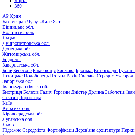
Карта
360
АР Крим
Бахчисарай
Чуфут-Кале
Ялта
Вінницька обл.
Волинська обл.
Луцьк
Дніпропетровська обл.
Донецька обл.
Житомирська обл.
Бердичів
Закарпатська обл.
Бене
Берегове
Біласовиця
Боржава
Бронька
Виноградів
Гуклив
Невицьке
Подобовець
Поляна
Рахів
Свалява
Середнє
Ужгород
Запорізька обл.
Івано-Франківська обл.
Бистриця
Болехів
Галич
Ґорґани
Дністер
Долина
Заболотів
Іва
Снятин
Чорногора
Київ
Київська обл.
Кіровоградська обл.
Луганська обл.
Львів
Підзамче
Середмістя
Фортифікації
Дерев'яна архітектура
Парки