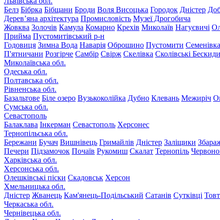
Львівська обл.
Белз
Бібрка
Бібщани
Броди
Воля Висоцька
Городок
Дністер
До
Дерев’яна архітектура
Промисловість
Музеї Дрогобича
Жовква
Золочів
Камула
Комарно
Крехів
Миколаїв
Нагуєвичі
Ол
Прийма
Пустомитівський р-н
Годовиця
Зимна Вода
Наварія
Оброшино
Пустомити
Семенівк
П'ятничани
Розгірче
Самбір
Свірж
Скелівка
Сколівські Бескид
Миколаївська обл.
Одеська обл.
Полтавська обл.
Рівненська обл.
Базальтове
Біле озеро
Вузькоколійка
Дубно
Клевань
Межиріч
О
Сумська обл.
Севастополь
Балаклава
Інкерман
Севастополь
Херсонес
Тернопільська обл.
Бережани
Бучач
Вишнівець
Гримайлів
Дністер
Заліщики
Збара
Печери
Підзамочок
Почаїв
Рукомиш
Скалат
Тернопіль
Червоно
Харківська обл.
Херсонська обл.
Олешківські піски
Скадовськ
Херсон
Хмельницька обл.
Дністер
Жванець
Кам'янець-Подільський
Сатанів
Сутківці
Тов
Черкаська обл.
Чернівецька обл.