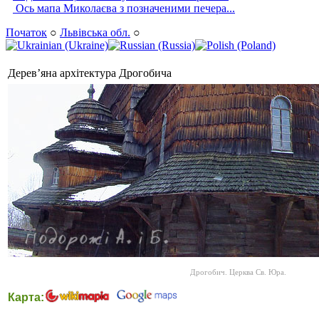
Ось мапа Миколаєва з позначеними печера...
Початок
○
Львівська обл.
○
Дерев’яна архітектура Дрогобича
Дрогобич. Церква Св. Юра.
Карта: