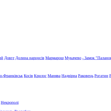
ий
Довге
Долина нарцисів
Мармарош
Мукачево
- Замок "Палано
но-Франківськ
Косів
Крилос
Манява
Надвірна
Раковець
Рогатин
Некрополі