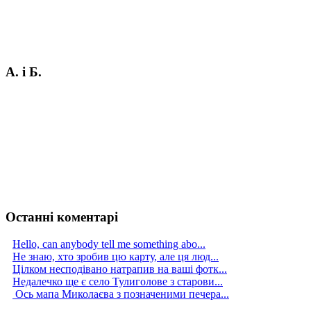
А. і Б.
Останні коментарі
Hello, can anybody tell me something abo...
Не знаю, хто зробив цю карту, але ця люд...
Цілком несподівано натрапив на ваші фотк...
Недалечко ще є село Тулиголове з старови...
Ось мапа Миколаєва з позначеними печера...