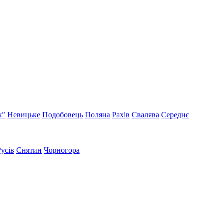
к"
Невицьке
Подобовець
Поляна
Рахів
Свалява
Середнє
Русів
Снятин
Чорногора