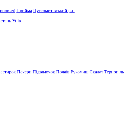
оповичі
Прийма
Пустомитівський р-н
устань
Унів
астирок
Печери
Підзамочок
Почаїв
Рукомиш
Скалат
Тернопіль