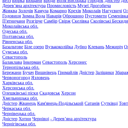
Белз
Бібрка
Бібщани
Броди
Воля Висоцька
Городок
Дністер
До
Дерев’яна архітектура
Промисловість
Музеї Дрогобича
Жовква
Золочів
Камула
Комарно
Крехів
Миколаїв
Нагуєвичі
Ол
Годовиця
Зимна Вода
Наварія
Оброшино
Пустомити
Семенівк
П'ятничани
Розгірче
Самбір
Свірж
Скелівка
Сколівські Бескид
Миколаївська обл.
Одеська обл.
Полтавська обл.
Рівненська обл.
Базальтове
Біле озеро
Вузькоколійка
Дубно
Клевань
Межиріч
О
Сумська обл.
Севастополь
Балаклава
Інкерман
Севастополь
Херсонес
Тернопільська обл.
Бережани
Бучач
Вишнівець
Гримайлів
Дністер
Заліщики
Збара
Червоногород
Язловець
Харківська обл.
Херсонська обл.
Олешківські піски
Скадовськ
Херсон
Хмельницька обл.
Дністер
Жванець
Кам'янець-Подільський
Сатанів
Сутківці
Тов
Черкаська обл.
Чернівецька обл.
Дністер
Хотин
Чернівці
- Дерев’яна архітектура
Чернігівська обл.