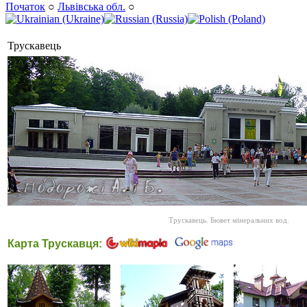
Початок
○
Львівська обл.
○
Трускавець
Трускавець. Бювет мінеральних вод.
Карта Трускавця: