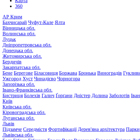
Карта
360
АР Крим
Бахчисарай
Чуфут-Кале
Ялта
Вінницька обл.
Волинська обл.
Луцьк
Дніпропетровська обл.
Донецька обл.
Житомирська обл.
Бердичів
Закарпатська обл.
Бене
Берегове
Біласовиця
Боржава
Бронька
Виноградів
Гуклив
Ужгород
Хуст
Чинадієво
Чорногора
Запорізька обл.
Івано-Франківська обл.
Бистриця
Болехів
Галич
Ґорґани
Дністер
Долина
Заболотів
Іва
Київ
Київська обл.
Кіровоградська обл.
Луганська обл.
Львів
Підзамче
Середмістя
Фортифікації
Дерев'яна архітектура
Парки
Львівська обл.