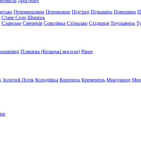
бромиль
Дрогобич
есько
Перемишляни
Переможне
Підгірці
Підкамінь
Поморяни
П
а
Старе Село
Щирець
и
Славське
Смереків
Соколівка
Стільсько
Східниця
Трускавець
Т
нишківці
Пляшева (Козацькі могили)
Рівне
ж
Золотий Потік
Колодіївка
Коропець
Кременець
Микулинці
Мон
три