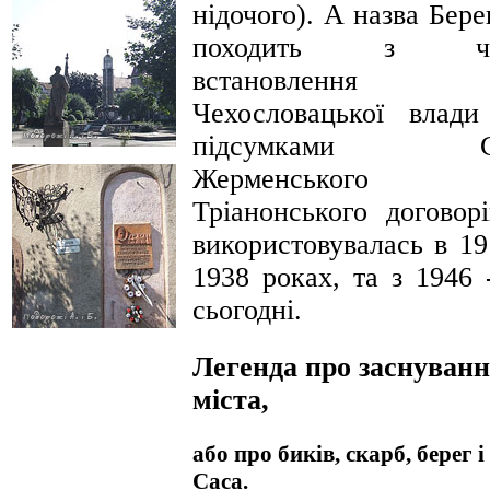
нідочого). А назва Бере
походить з ча
встановлення
Чехословацької влади
підсумками С
Жерменського
Тріанонського договорі
використовувалась в 19
1938 роках, та з 1946 
сьогодні.
Легенда про заснуван
міста,
або про биків, скарб, берег і
Саса.