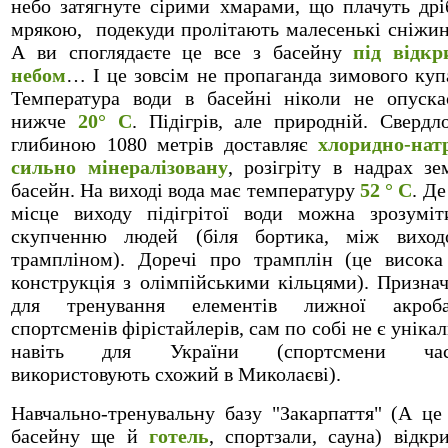
небо затягнуте сірими хмарами, що плачуть др
мрякою, подекуди пролітають малесенькі сніж
А ви споглядаєте це все з басейну
під відк
небом
… І це зовсім не пропаганда зимового куп
Температура води в басейні ніколи не опуска
нижче
20° С
. Підігрів, але природній. Свердл
глибиною 1080 метрів доставляє
хлоридно-натр
сильно мінералізовану
, розігріту в надрах зе
басейн. На виході вода має температуру
52 ° С
. Де
місце виходу підігрітої води можна зрозумі
скупченню людей (біля бортика, між виход
трампліном). Доречі про трамплін (це висока
конструкція з олімпійськими кільцями). Призна
для тренування елементів лижної акроба
спортсменів фірістайлерів, сам по собі не є уніка
навіть для України (спортсмени час
використовують схожий в Миколаєві).
Навчально-тренувальну базу "Закарпаття" (А це
басейну ще й
готель
, спортзали, сауна) відкр