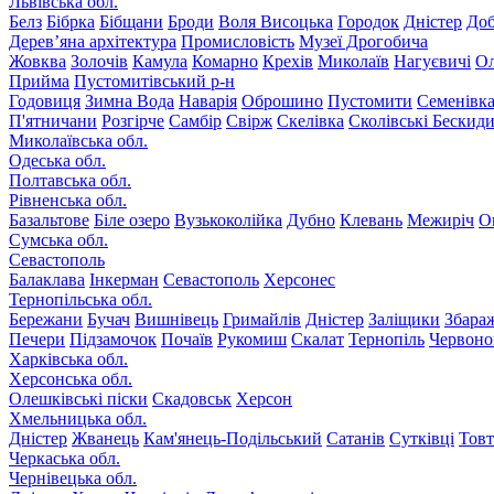
Львівська обл.
Белз
Бібрка
Бібщани
Броди
Воля Висоцька
Городок
Дністер
До
Дерев’яна архітектура
Промисловість
Музеї Дрогобича
Жовква
Золочів
Камула
Комарно
Крехів
Миколаїв
Нагуєвичі
Ол
Прийма
Пустомитівський р-н
Годовиця
Зимна Вода
Наварія
Оброшино
Пустомити
Семенівк
П'ятничани
Розгірче
Самбір
Свірж
Скелівка
Сколівські Бескид
Миколаївська обл.
Одеська обл.
Полтавська обл.
Рівненська обл.
Базальтове
Біле озеро
Вузькоколійка
Дубно
Клевань
Межиріч
О
Сумська обл.
Севастополь
Балаклава
Інкерман
Севастополь
Херсонес
Тернопільська обл.
Бережани
Бучач
Вишнівець
Гримайлів
Дністер
Заліщики
Збара
Печери
Підзамочок
Почаїв
Рукомиш
Скалат
Тернопіль
Червоно
Харківська обл.
Херсонська обл.
Олешківські піски
Скадовськ
Херсон
Хмельницька обл.
Дністер
Жванець
Кам'янець-Подільський
Сатанів
Сутківці
Тов
Черкаська обл.
Чернівецька обл.