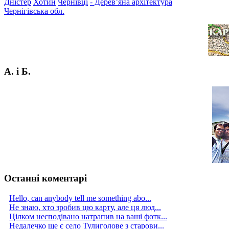
Дністер
Хотин
Чернівці
- Дерев’яна архітектура
Чернігівська обл.
А. і Б.
Останні коментарі
Hello, can anybody tell me something abo...
Не знаю, хто зробив цю карту, але ця люд...
Цілком несподівано натрапив на ваші фотк...
Недалечко ще є село Тулиголове з старови...