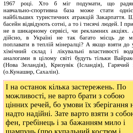
1967 році. Хто б міг подумати, що радян
навчально-спортивна база може стати одні
найбільших туристичних атракцій Закарпаття. 
басейн відвідують сотні, а то і тисячі людей. І пр
не в шикарному сервісі, чи рекламних акціях.
дійсно, в Україні не так багато місць де 
поплавати в теплій мінералці? А якщо взяти до 
хімічний склад і лікувальні властивості во
аналогами в цілому світі будуть тільки Вайрак
(Нова Зеландія), Кризувік (Ісландія), Гарячий
(о.Кунашир, Сахалін).
І на останок кілька застережень. По
можливості, не варто брати з собою
цінних речей, бо умови їх зберігання 
надто надійні. Зате варто взяти з собо
фен, гребінець і за бажанням мило і
шампунь (про купальний костюм і