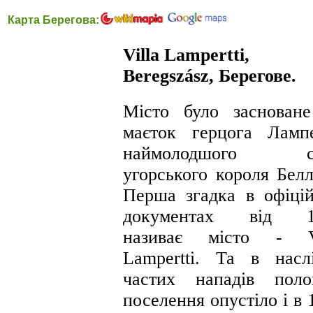
Карта Берегова:
Villa Lampertti,
Beregszász, Берегове.
Місто було заснован
маєток герцога Ламп
наймолодшого с
угорського короля Белл
Перша згадка в офіці
документах від 1
називає місто - Vi
Lampertti. Та в насл
частих нападів поло
поселення опустіло і в 