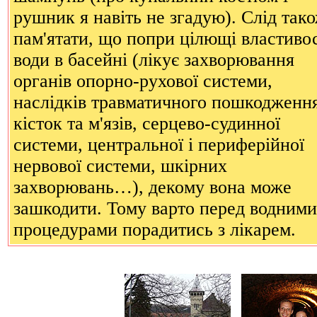
рушник я навіть не згадую). Слід так
пам'ятати, що попри цілющі властивос
води в басейні (лікує захворювання
органів опорно-рухової системи,
наслідків травматичного пошкодженн
кісток та м'язів, серцево-судинної
системи, центральної і периферійної
нервової системи, шкірних
захворювань…), декому вона може
зашкодити. Тому варто перед водними
процедурами порадитись з лікарем.