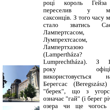
році король Гейза
переселив у мі
саксонців. З того часу м
стало зватись Сас
Лампертсасом,
Лумпрехтсасом,
Лампертхазою
(Lampertháza?
Lumprechtháza). З 
року офіцій
використовується н
Берегсас (Beregszász)
"берек", що з угорс
означає "гай" (і берег рі
озера чи ще чогось