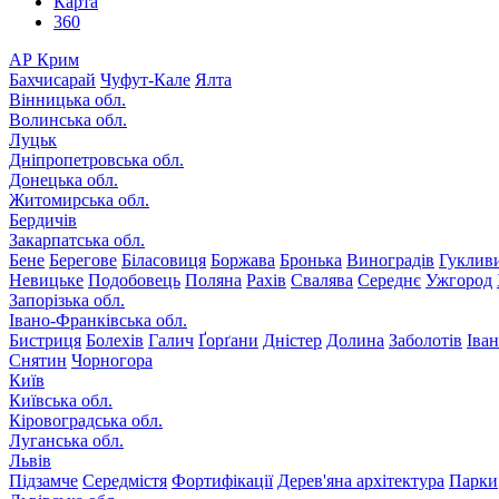
Карта
360
АР Крим
Бахчисарай
Чуфут-Кале
Ялта
Вінницька обл.
Волинська обл.
Луцьк
Дніпропетровська обл.
Донецька обл.
Житомирська обл.
Бердичів
Закарпатська обл.
Бене
Берегове
Біласовиця
Боржава
Бронька
Виноградів
Гуклив
Невицьке
Подобовець
Поляна
Рахів
Свалява
Середнє
Ужгород
Запорізька обл.
Івано-Франківська обл.
Бистриця
Болехів
Галич
Ґорґани
Дністер
Долина
Заболотів
Іва
Снятин
Чорногора
Київ
Київська обл.
Кіровоградська обл.
Луганська обл.
Львів
Підзамче
Середмістя
Фортифікації
Дерев'яна архітектура
Парки