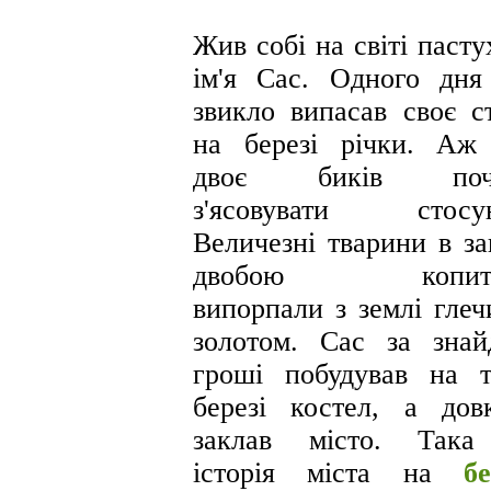
Жив собі на світі пасту
ім'я Сас. Одного дня
звикло випасав своє с
на березі річки. Аж
двоє биків поч
з'ясовувати стосун
Величезні тварини в за
двобою копит
випорпали з землі глеч
золотом. Сас за знай
гроші побудував на 
березі костел, а дов
заклав місто. Така
історія міста на
бе