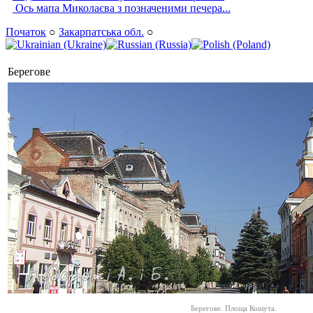
Ось мапа Миколаєва з позначеними печера...
Початок
○
Закарпатська обл.
○
Берегове
Берегове. Площа Кошута.