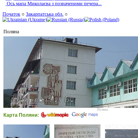
Ось мапа Миколаєва з позначеними печера...
Початок
○
Закарпатська обл.
○
Поляна
Поляна.
Карта Поляни: