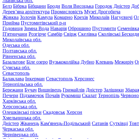
Львівська обл.
Белз
Бібрка
Бібщани
Броди
Воля Висоцька
Городок
Дністер
До
Дерев’яна архітектура
Промисловість
Музеї Дрогобича
Жовква
Золочів
Камула
Комарно
Крехів
Миколаїв
Нагуєвичі
Ол
Прийма
Пустомитівський р-н
Годовиця
Зимна Вода
Наварія
Оброшино
Пустомити
Семенівк
П'ятничани
Розгірче
Самбір
Свірж
Скелівка
Сколівські Бескид
Миколаївська обл.
Одеська обл.
Полтавська обл.
Рівненська обл.
Базальтове
Біле озеро
Вузькоколійка
Дубно
Клевань
Межиріч
О
Сумська обл.
Севастополь
Балаклава
Інкерман
Севастополь
Херсонес
Тернопільська обл.
Бережани
Бучач
Вишнівець
Гримайлів
Дністер
Заліщики
Збара
Печери
Підзамочок
Почаїв
Рукомиш
Скалат
Тернопіль
Червоно
Харківська обл.
Херсонська обл.
Олешківські піски
Скадовськ
Херсон
Хмельницька обл.
Дністер
Жванець
Кам'янець-Подільський
Сатанів
Сутківці
Тов
Черкаська обл.
Чернівецька обл.