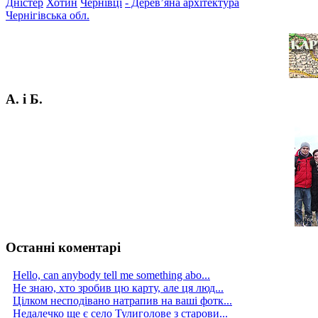
Дністер
Хотин
Чернівці
- Дерев’яна архітектура
Чернігівська обл.
А. і Б.
Останні коментарі
Hello, can anybody tell me something abo...
Не знаю, хто зробив цю карту, але ця люд...
Цілком несподівано натрапив на ваші фотк...
Недалечко ще є село Тулиголове з старови...