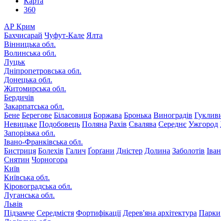
Карта
360
АР Крим
Бахчисарай
Чуфут-Кале
Ялта
Вінницька обл.
Волинська обл.
Луцьк
Дніпропетровська обл.
Донецька обл.
Житомирська обл.
Бердичів
Закарпатська обл.
Бене
Берегове
Біласовиця
Боржава
Бронька
Виноградів
Гуклив
Невицьке
Подобовець
Поляна
Рахів
Свалява
Середнє
Ужгород
Запорізька обл.
Івано-Франківська обл.
Бистриця
Болехів
Галич
Ґорґани
Дністер
Долина
Заболотів
Іва
Снятин
Чорногора
Київ
Київська обл.
Кіровоградська обл.
Луганська обл.
Львів
Підзамче
Середмістя
Фортифікації
Дерев'яна архітектура
Парки