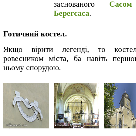
заснованого
Сас
Берегсаса
.
Готичний костел.
Якщо вірити легенді, то косте
ровесником міста, ба навіть перш
ньому спорудою.