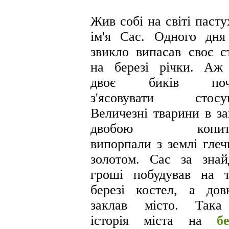
Жив собі на світі пасту
ім'я Сас. Одного дня
звикло випасав своє с
на березі річки. Аж
двоє биків поч
з'ясовувати стосун
Величезні тварини в за
двобою копит
випорпали з землі глеч
золотом. Сас за знай
гроші побудував на 
березі костел, а дов
заклав місто. Така
історія міста на
бе