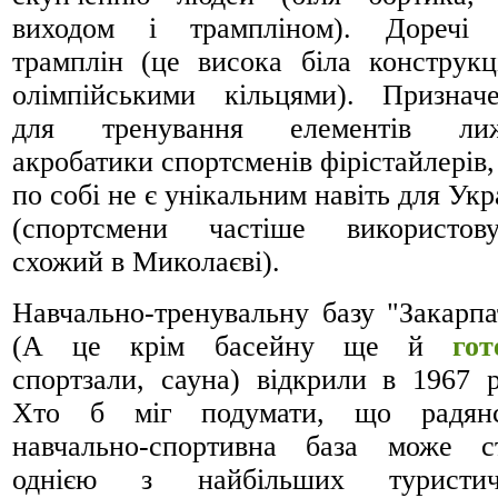
виходом і трампліном). Доречі
трамплін (це висока біла конструкц
олімпійськими кільцями). Признач
для тренування елементів лиж
акробатики спортсменів фірістайлерів,
по собі не є унікальним навіть для Укр
(спортсмени частіше використов
схожий в Миколаєві).
Навчально-тренувальну базу "Закарпа
(А це крім басейну ще й
гот
спортзали, сауна) відкрили в 1967 р
Хто б міг подумати, що радянс
навчально-спортивна база може с
однією з найбільших туристич