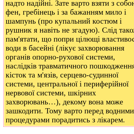
надто надійні. Зате варто взяти з собо
фен, гребінець і за бажанням мило і
шампунь (про купальний костюм і
рушник я навіть не згадую). Слід так
пам'ятати, що попри цілющі властивос
води в басейні (лікує захворювання
органів опорно-рухової системи,
наслідків травматичного пошкодженн
кісток та м'язів, серцево-судинної
системи, центральної і периферійної
нервової системи, шкірних
захворювань…), декому вона може
зашкодити. Тому варто перед водними
процедурами порадитись з лікарем.