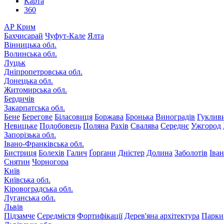
Карта
360
АР Крим
Бахчисарай
Чуфут-Кале
Ялта
Вінницька обл.
Волинська обл.
Луцьк
Дніпропетровська обл.
Донецька обл.
Житомирська обл.
Бердичів
Закарпатська обл.
Бене
Берегове
Біласовиця
Боржава
Бронька
Виноградів
Гуклив
Невицьке
Подобовець
Поляна
Рахів
Свалява
Середнє
Ужгород
Запорізька обл.
Івано-Франківська обл.
Бистриця
Болехів
Галич
Ґорґани
Дністер
Долина
Заболотів
Іва
Снятин
Чорногора
Київ
Київська обл.
Кіровоградська обл.
Луганська обл.
Львів
Підзамче
Середмістя
Фортифікації
Дерев'яна архітектура
Парки