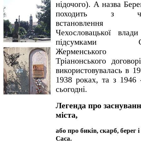
нідочого). А назва Бере
походить з ча
встановлення
Чехословацької влади
підсумками С
Жерменського
Тріанонського договорі
використовувалась в 19
1938 роках, та з 1946 
сьогодні.
Легенда про заснуван
міста,
або про биків, скарб, берег і
Саса.