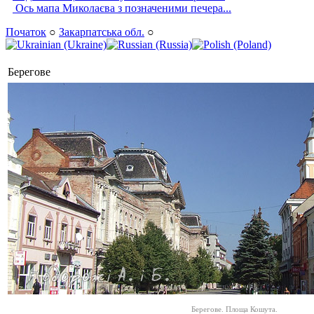
Ось мапа Миколаєва з позначеними печера...
Початок
○
Закарпатська обл.
○
Берегове
Берегове. Площа Кошута.