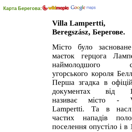
Карта Берегова:
Villa Lampertti,
Beregszász, Берегове.
Місто було заснован
маєток герцога Ламп
наймолодшого с
угорського короля Белл
Перша згадка в офіці
документах від 1
називає місто - Vi
Lampertti. Та в насл
частих нападів поло
поселення опустіло і в 