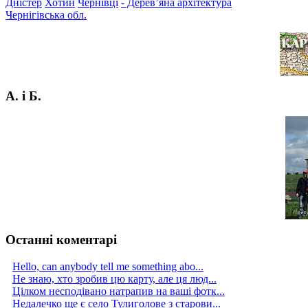
Дністер
Хотин
Чернівці
- Дерев’яна архітектура
Чернігівська обл.
А. і Б.
Останні коментарі
Hello, can anybody tell me something abo...
Не знаю, хто зробив цю карту, але ця люд...
Цілком несподівано натрапив на ваші фотк...
Недалечко ще є село Тулиголове з старови...