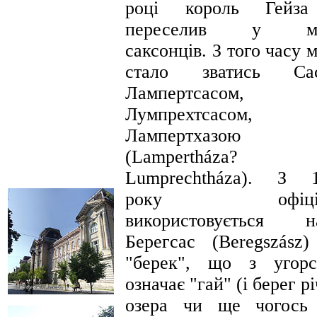
році король Гейза
переселив у мі
саксонців. З того часу м
стало зватись Сас
Лампертсасом,
Лумпрехтсасом,
Лампертхазою
(Lampertháza?
Lumprechtháza). З 
року офіцій
використовується н
Берегсас (Beregszász)
"берек", що з угорс
означає "гай" (і берег р
озера чи ще чогось