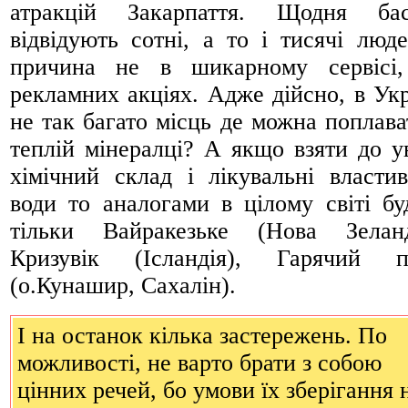
атракцій Закарпаття. Щодня ба
відвідують сотні, а то і тисячі люде
причина не в шикарному сервісі
рекламних акціях. Адже дійсно, в Укр
не так багато місць де можна поплава
теплій мінералці? А якщо взяти до у
хімічний склад і лікувальні властив
води то аналогами в цілому світі бу
тільки Вайракезьке (Нова Зеланд
Кризувік (Ісландія), Гарячий 
(о.Кунашир, Сахалін).
І на останок кілька застережень. По
можливості, не варто брати з собою
цінних речей, бо умови їх зберігання 