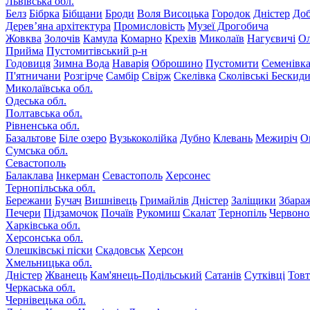
Львівська обл.
Белз
Бібрка
Бібщани
Броди
Воля Висоцька
Городок
Дністер
До
Дерев’яна архітектура
Промисловість
Музеї Дрогобича
Жовква
Золочів
Камула
Комарно
Крехів
Миколаїв
Нагуєвичі
Ол
Прийма
Пустомитівський р-н
Годовиця
Зимна Вода
Наварія
Оброшино
Пустомити
Семенівк
П'ятничани
Розгірче
Самбір
Свірж
Скелівка
Сколівські Бескид
Миколаївська обл.
Одеська обл.
Полтавська обл.
Рівненська обл.
Базальтове
Біле озеро
Вузькоколійка
Дубно
Клевань
Межиріч
О
Сумська обл.
Севастополь
Балаклава
Інкерман
Севастополь
Херсонес
Тернопільська обл.
Бережани
Бучач
Вишнівець
Гримайлів
Дністер
Заліщики
Збара
Печери
Підзамочок
Почаїв
Рукомиш
Скалат
Тернопіль
Червоно
Харківська обл.
Херсонська обл.
Олешківські піски
Скадовськ
Херсон
Хмельницька обл.
Дністер
Жванець
Кам'янець-Подільський
Сатанів
Сутківці
Тов
Черкаська обл.
Чернівецька обл.