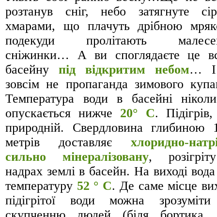
розтанув сніг, небо затягнуте сі
хмарами, що плачуть дрібною мря
подекуди пролітають малесен
сніжинки… А ви споглядаєте це в
басейну
під відкритим небом
… І
зовсім не пропаганда зимового купа
Температура води в басейні нікол
опускається нижче
20° С
. Підігрів,
природній. Свердловина глибиною 
метрів доставляє
хлоридно-натрі
сильно мінералізовану
, розігрі
надрах землі в басейн. На виході вода
температуру
52 ° С
. Де саме місце ви
підігрітої води можна зрозуміт
скупченню людей (біля бортика,