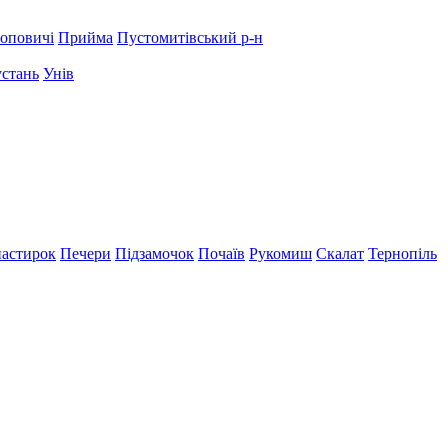
оповичі
Прийма
Пустомитівський р-н
устань
Унів
астирок
Печери
Підзамочок
Почаїв
Рукомиш
Скалат
Тернопіль