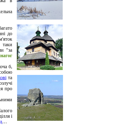
ежа в
ельна
агато
ані до
м'яток
 таки
ми "за
инагог
оча б,
 собою
ові
та
озлучі
ня про
ьними
алого
ілля і
д
…