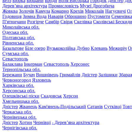
Белз
Бібрка
Бібщани
Броди
Воля Висоцька
Городок
Дністер
До
Дерев’яна архітектура
Промисловість
Музеї Дрогобича
Жовква
Золочів
Камула
Комарно
Крехів
Миколаїв
Нагуєвичі
Ол
Годовиця
Зимна Вода
Наварія
Оброшино
Пустомити
Семенівк
П'ятничани
Розгірче
Самбір
Свірж
Скелівка
Сколівські Бескид
Миколаївська обл.
Одеська обл.
Полтавська обл.
Рівненська обл.
Базальтове
Біле озеро
Вузькоколійка
Дубно
Клевань
Межиріч
О
Сумська обл.
Севастополь
Балаклава
Інкерман
Севастополь
Херсонес
Тернопільська обл.
Бережани
Бучач
Вишнівець
Гримайлів
Дністер
Заліщики
Збара
Червоногород
Язловець
Харківська обл.
Херсонська обл.
Олешківські піски
Скадовськ
Херсон
Хмельницька обл.
Дністер
Жванець
Кам'янець-Подільський
Сатанів
Сутківці
Тов
Черкаська обл.
Чернівецька обл.
Дністер
Хотин
Чернівці
- Дерев’яна архітектура
Чернігівська обл.