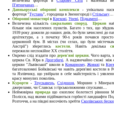
величезна фортеця в
Старому Селі
і маленька в
П'ятничанах
…
Давньоруські оборонні комплекси
- унікальна наск
фортеця "
Тустань
", городища в Звенигороді і
Стільську
…
Оборонні монастирі
в
Крехові
,
Уневі
,
Підкамені
…
Величезна кількість
сакральних споруд
.
Церков
наб
більше ніж населених пунктів. Багато з тих, що збудов
1939 року дожили до наших днів, бо були зачислені до па
архітектури, а з початку 90-х років почався просто
церковний бум. В містах (чи селах, що були містечка
Австрії") збереглись
костели
. Навіть декілька
с
пережили неспокійне ХХ століття.
Окремо слід згадати про
дерев'яні церкви
. Чого варта, х
церква Св. Юра в
Дрогобичі
. А надзвичайно схожі між
церкви "Львівської" школи в
Комарному
,
Жовкві
та
Крех
багатозаломні Бойківські чи навіть дерев'яні костели в Р
та Язлівчику, що увібрали в себе майстерність і уявлен
красу минулих поколінь.
Курорти
-
Трускавець
,
Східниця
, Моршин з Мінерал
джерелами, чи Славськ з гірськолижними спусками…
Неймовірна
природа
що охоплює болотисті рівнини М
Полісся, над якими підіймаються горбисті ландшафти Под
Розточчя, а на півдні височіють хребти
Сколівських бески