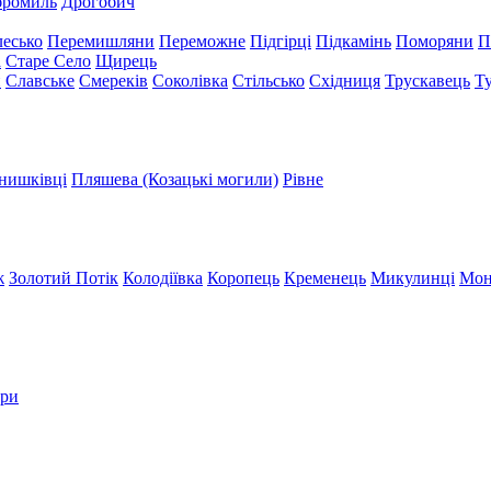
бромиль
Дрогобич
есько
Перемишляни
Переможне
Підгірці
Підкамінь
Поморяни
П
а
Старе Село
Щирець
и
Славське
Смереків
Соколівка
Стільсько
Східниця
Трускавець
Т
нишківці
Пляшева (Козацькі могили)
Рівне
ж
Золотий Потік
Колодіївка
Коропець
Кременець
Микулинці
Мон
три