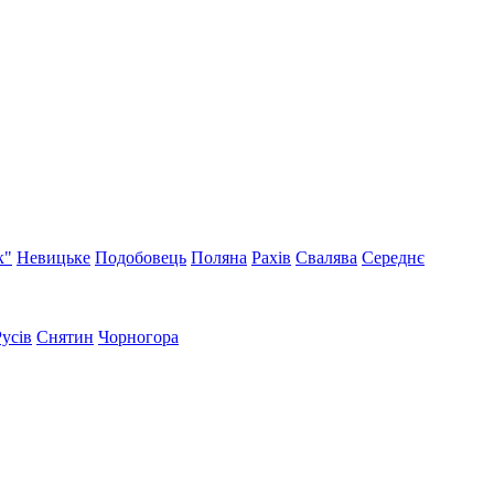
к"
Невицьке
Подобовець
Поляна
Рахів
Свалява
Середнє
Русів
Снятин
Чорногора