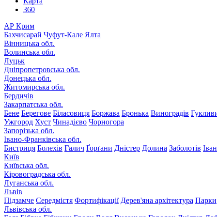
Карта
360
АР Крим
Бахчисарай
Чуфут-Кале
Ялта
Вінницька обл.
Волинська обл.
Луцьк
Дніпропетровська обл.
Донецька обл.
Житомирська обл.
Бердичів
Закарпатська обл.
Бене
Берегове
Біласовиця
Боржава
Бронька
Виноградів
Гуклив
Ужгород
Хуст
Чинадієво
Чорногора
Запорізька обл.
Івано-Франківська обл.
Бистриця
Болехів
Галич
Ґорґани
Дністер
Долина
Заболотів
Іва
Київ
Київська обл.
Кіровоградська обл.
Луганська обл.
Львів
Підзамче
Середмістя
Фортифікації
Дерев'яна архітектура
Парки
Львівська обл.