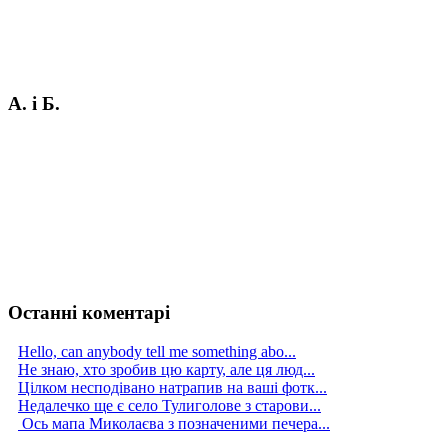
А. і Б.
Останні коментарі
Hello, can anybody tell me something abo...
Не знаю, хто зробив цю карту, але ця люд...
Цілком несподівано натрапив на ваші фотк...
Недалечко ще є село Тулиголове з старови...
Ось мапа Миколаєва з позначеними печера...