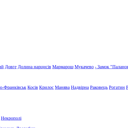
ий
Довге
Долина нарцисів
Мармарош
Мукачево
- Замок "Палано
но-Франківськ
Косів
Крилос
Манява
Надвірна
Раковець
Рогатин
Некрополі