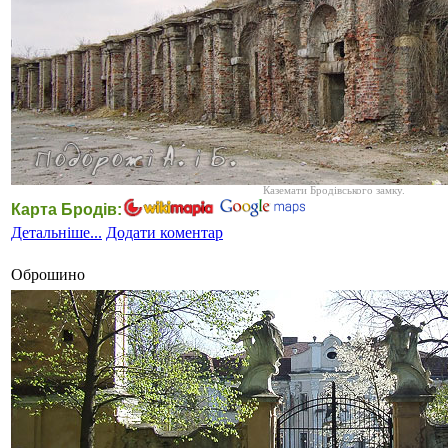
Каземати Бродівського замку.
Карта Бродів:
Детальніше...
Додати коментар
Оброшино