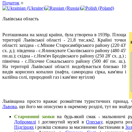
Початок
○
Львівська область
Розташована на заході країни, була утворена в 1939р. Площа
території Львівської області - 21,8 тис.км2. Крайні точки
області: західна - с.Міхове Старосамбірського району (220 43'
сх. д.); південна - с.Ялинкувате Сколівського району (480 45'
пн.ш.); східна - с.Нем'яч Бродівського району (250 28' сх. д.) ;
північна - с.Пісочне Сокальського району (500 46' пн. ш.).
На території Львівської області видобувається близько 10
видів корисних копалин (нафта, самородна сірка, кам'яна і
калійна солі, природний газ і кам'яне вугілля)
Львівщина просто вражає розмаїттям туристичних принад. 
Львова
, що його ми описуємо в окремому розділі, тут ви знайде
Старовинні замки
на будь-який смак - мальовничі р
Добромилі
і доглянутий музей в
Олеську
, відкрита ро
Підгірцях
і розкіш схована за масивними бастіонами в
Зол