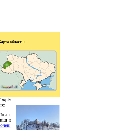
Карта області :
Окрім
те:
уїни в
зкіш в
очеві
,