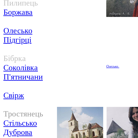
Пилипець
Боржава
Олесько
Підгірці
Бібрка
Соколівка
Олесько.
П'ятничани
Свірж
Тростянець
Стільсько
Дуброва