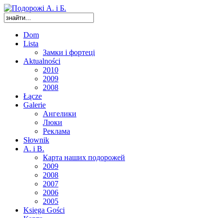
Dom
Lista
Замки і фортеці
Aktualności
2010
2009
2008
Łącze
Galerie
Ангелики
Люки
Реклама
Słownik
A. i B.
Карта наших подорожей
2009
2008
2007
2006
2005
Księga Gości