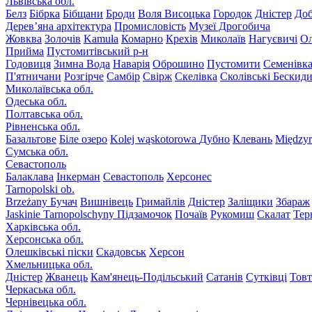
Львівська обл.
Белз
Бібрка
Бібщани
Броди
Воля Висоцька
Городок
Дністер
До
Дерев’яна архітектура
Промисловість
Музеї Дрогобича
Жовква
Золочів
Kamuła
Комарно
Крехів
Миколаїв
Нагуєвичі
Ол
Прийма
Пустомитівський р-н
Годовиця
Зимна Вода
Наварія
Оброшино
Пустомити
Семенівк
П'ятничани
Розгірче
Самбір
Свірж
Скелівка
Сколівські Бескид
Миколаївська обл.
Одеська обл.
Полтавська обл.
Рівненська обл.
Базальтове
Біле озеро
Kolej wąskotorowa
Дубно
Клевань
Międzyr
Сумська обл.
Севастополь
Балаклава
Інкерман
Севастополь
Херсонес
Tarnopolski ob.
Brzeżany
Бучач
Вишнівець
Гримайлів
Дністер
Заліщики
Збараж
Jaskinie Tarnopolschyny
Підзамочок
Почаїв
Рукомиш
Скалат
Тер
Харківська обл.
Херсонська обл.
Олешківські піски
Скадовськ
Херсон
Хмельницька обл.
Дністер
Жванець
Кам'янець-Подільський
Сатанів
Сутківці
Тов
Черкаська обл.
Чернівецька обл.