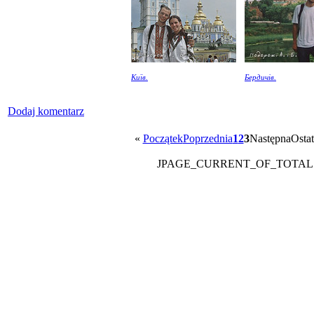
Київ.
Бердичів.
Dodaj komentarz
«
Początek
Poprzednia
1
2
3
Następna
Ostat
JPAGE_CURRENT_OF_TOTAL