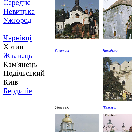
Середнє
Невицьке
Ужгород
Чернівці
Хотин
Пляшева.
Чинадієво.
Жванець
Кам'янець-
Подільський
Київ
Бердичів
Ужгород.
Жванець.