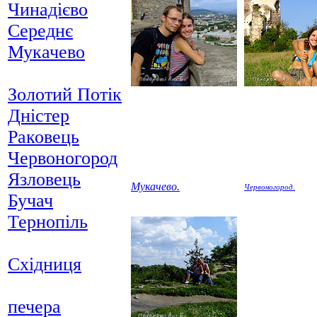
Чинадієво
Середнє
Мукачево
Золотий Потік
Дністер
Раковець
Червоногород
Язловець
Мукачево.
Червоногород.
Бучач
Тернопіль
Східниця
печера