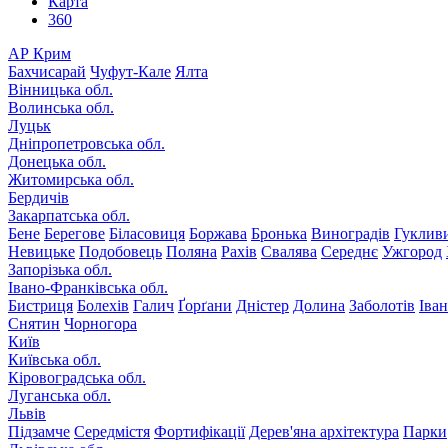
Карта
360
АР Крим
Бахчисарай
Чуфут-Кале
Ялта
Вінницька обл.
Волинська обл.
Луцьк
Дніпропетровська обл.
Донецька обл.
Житомирська обл.
Бердичів
Закарпатська обл.
Бене
Берегове
Біласовиця
Боржава
Бронька
Виноградів
Гуклив
Невицьке
Подобовець
Поляна
Рахів
Свалява
Середнє
Ужгород
Запорізька обл.
Івано-Франківська обл.
Бистриця
Болехів
Галич
Ґорґани
Дністер
Долина
Заболотів
Іва
Снятин
Чорногора
Київ
Київська обл.
Кіровоградська обл.
Луганська обл.
Львів
Підзамче
Середмістя
Фортифікації
Дерев'яна архітектура
Парки