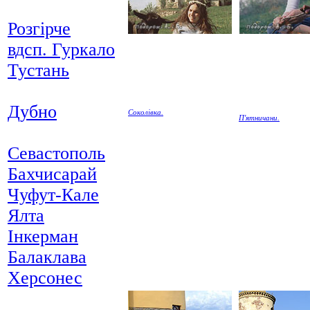
Розгірче
вдсп. Гуркало
Тустань
Дубно
Соколівка.
П'ятничани.
Севастополь
Бахчисарай
Чуфут-Кале
Ялта
Інкерман
Балаклава
Херсонес