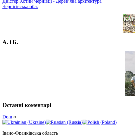
Дністер
Хотин
Чернівці
- Дерев’яна архітектура
Чернігівська обл.
А. і Б.
Останні коментарі
Dom
○
Івано-Франківська область