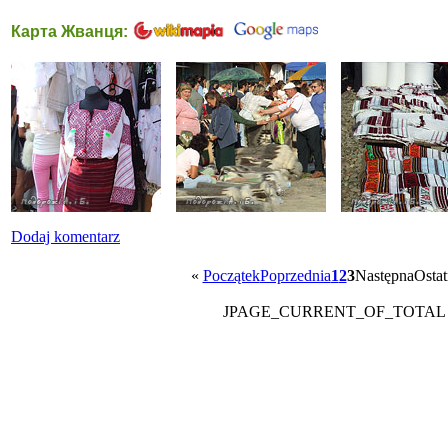
Карта Жванця:
Dodaj komentarz
«
Początek
Poprzednia
1
2
3
Następna
Ostat
JPAGE_CURRENT_OF_TOTAL