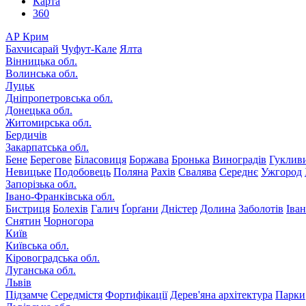
Карта
360
АР Крим
Бахчисарай
Чуфут-Кале
Ялта
Вінницька обл.
Волинська обл.
Луцьк
Дніпропетровська обл.
Донецька обл.
Житомирська обл.
Бердичів
Закарпатська обл.
Бене
Берегове
Біласовиця
Боржава
Бронька
Виноградів
Гуклив
Невицьке
Подобовець
Поляна
Рахів
Свалява
Середнє
Ужгород
Запорізька обл.
Івано-Франківська обл.
Бистриця
Болехів
Галич
Ґорґани
Дністер
Долина
Заболотів
Іва
Снятин
Чорногора
Київ
Київська обл.
Кіровоградська обл.
Луганська обл.
Львів
Підзамче
Середмістя
Фортифікації
Дерев'яна архітектура
Парки