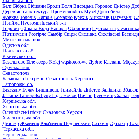
Львівська обл.
Белз
Бібрка
Бібщани
Броди
Воля Висоцька
Городок
Дністер
До
Дерев’яна архітектура
Промисловість
Музеї Дрогобича
Жовква
Золочів
Kamuła
Комарно
Крехів
Миколаїв
Нагуєвичі
Ол
Прийма
Пустомитівський р-н
Годовиця
Зимна Вода
Наварія
Оброшино
Пустомити
Семенівк
П'ятничани
Розгірче
Самбір
Свірж
Скелівка
Сколівські Бескид
Миколаївська обл.
Одеська обл.
Полтавська обл.
Рівненська обл.
Базальтове
Біле озеро
Kolej wąskotorowa
Дубно
Клевань
Międzyr
Сумська обл.
Севастополь
Балаклава
Інкерман
Севастополь
Херсонес
Tarnopolski ob.
Brzeżany
Бучач
Вишнівець
Гримайлів
Дністер
Заліщики
Збараж
Jaskinie Tarnopolschyny
Підзамочок
Почаїв
Рукомиш
Скалат
Тер
Харківська обл.
Херсонська обл.
Олешківські піски
Скадовськ
Херсон
Хмельницька обл.
Дністер
Жванець
Кам'янець-Подільський
Сатанів
Сутківці
Тов
Черкаська обл.
Чернівецька обл.