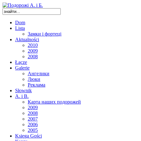
Dom
Lista
Замки і фортеці
Aktualności
2010
2009
2008
Łącze
Galerie
Ангелики
Люки
Реклама
Słownik
A. i B.
Карта наших подорожей
2009
2008
2007
2006
2005
Księga Gości