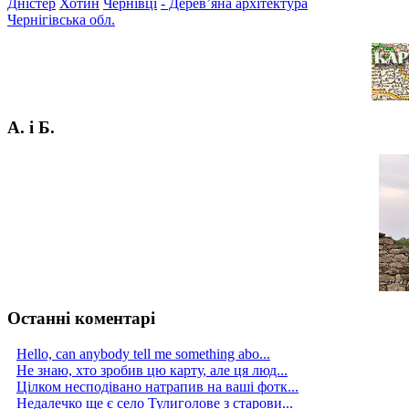
Дністер
Хотин
Чернівці
- Дерев’яна архітектура
Чернігівська обл.
А. і Б.
Останні коментарі
Hello, can anybody tell me something abo...
Не знаю, хто зробив цю карту, але ця люд...
Цілком несподівано натрапив на ваші фотк...
Недалечко ще є село Тулиголове з старови...