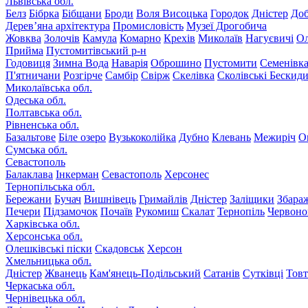
Львівська обл.
Белз
Бібрка
Бібщани
Броди
Воля Висоцька
Городок
Дністер
До
Дерев’яна архітектура
Промисловість
Музеї Дрогобича
Жовква
Золочів
Камула
Комарно
Крехів
Миколаїв
Нагуєвичі
Ол
Прийма
Пустомитівський р-н
Годовиця
Зимна Вода
Наварія
Оброшино
Пустомити
Семенівк
П'ятничани
Розгірче
Самбір
Свірж
Скелівка
Сколівські Бескид
Миколаївська обл.
Одеська обл.
Полтавська обл.
Рівненська обл.
Базальтове
Біле озеро
Вузькоколійка
Дубно
Клевань
Межиріч
О
Сумська обл.
Севастополь
Балаклава
Інкерман
Севастополь
Херсонес
Тернопільська обл.
Бережани
Бучач
Вишнівець
Гримайлів
Дністер
Заліщики
Збара
Печери
Підзамочок
Почаїв
Рукомиш
Скалат
Тернопіль
Червоно
Харківська обл.
Херсонська обл.
Олешківські піски
Скадовськ
Херсон
Хмельницька обл.
Дністер
Жванець
Кам'янець-Подільський
Сатанів
Сутківці
Тов
Черкаська обл.
Чернівецька обл.