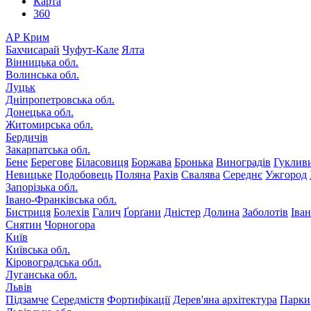
Карта
360
АР Крим
Бахчисарай
Чуфут-Кале
Ялта
Вінницька обл.
Волинська обл.
Луцьк
Дніпропетровська обл.
Донецька обл.
Житомирська обл.
Бердичів
Закарпатська обл.
Бене
Берегове
Біласовиця
Боржава
Бронька
Виноградів
Гуклив
Невицьке
Подобовець
Поляна
Рахів
Свалява
Середнє
Ужгород
Запорізька обл.
Івано-Франківська обл.
Бистриця
Болехів
Галич
Ґорґани
Дністер
Долина
Заболотів
Іва
Снятин
Чорногора
Київ
Київська обл.
Кіровоградська обл.
Луганська обл.
Львів
Підзамче
Середмістя
Фортифікації
Дерев'яна архітектура
Парки