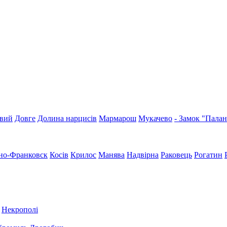
вий
Довге
Долина нарцисів
Мармарош
Мукачево
- Замок "Пала
но-Франковск
Косів
Крилос
Манява
Надвірна
Раковець
Рогатин
Некрополі