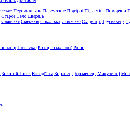
бромиль
Дрогобич
лесько
Перемишляни
Переможне
Підгірці
Підкамінь
Поморяни
П
а
Старое Село
Щирець
и
Славське
Смереків
Соколівка
Стільсько
Східниця
Трускавець
Т
ишківці
Пляшева (Козацькі могили)
Рівне
ж
Золотий Потік
Колодіївка
Коропець
Кременець
Микулинці
Мон
ри