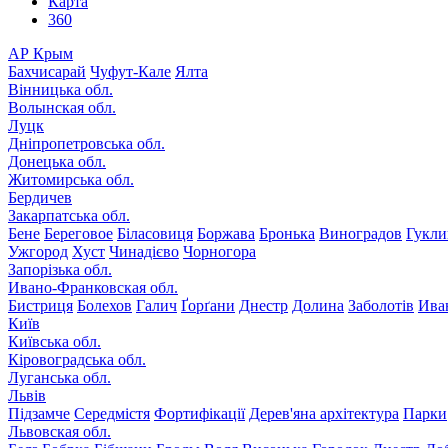
Карта
360
АР Крым
Бахчисарай
Чуфут-Кале
Ялта
Вінницька обл.
Волынская обл.
Луцк
Дніпропетровська обл.
Донецька обл.
Житомирська обл.
Бердичев
Закарпатська обл.
Бене
Береговое
Біласовиця
Боржава
Бронька
Виноградов
Гукли
Ужгород
Хуст
Чинадієво
Чорногора
Запорізька обл.
Ивано-Франковская обл.
Бистриця
Болехов
Галич
Ґорґани
Днестр
Долина
Заболотів
Ива
Київ
Київська обл.
Кіровоградська обл.
Луганська обл.
Львів
Підзамче
Середмістя
Фортифікації
Дерев'яна архітектура
Парки
Львовская обл.