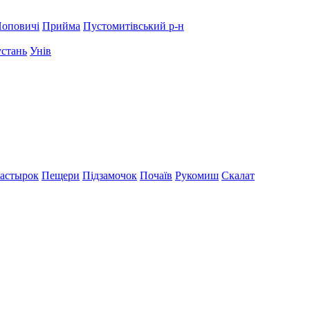
оповичі
Прийма
Пустомитівський р-н
устань
Унів
астырок
Пещери
Підзамочок
Почаїв
Рукомиш
Скалат