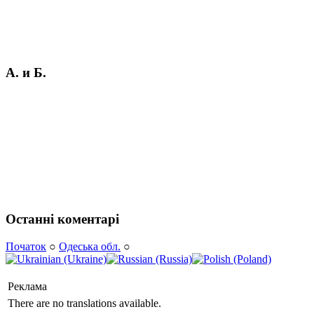
А. и Б.
Останні коментарі
Початок
○
Одеська обл.
○
Реклама
There are no translations available.