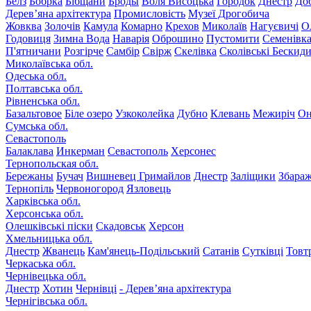
Белз
Бобрка
Бібщани
Броды
Воля Висоцька
Городок
Днестр
До
Дерев’яна архітектура
Промисловість
Музеї Дрогобича
Жовква
Золочів
Камула
Комарно
Крехов
Миколаїв
Нагуєвичі
О
Годовиця
Зимна Вода
Наварія
Оброшино
Пустомити
Семенівк
П'ятничани
Розгірче
Самбір
Свірж
Скелівка
Сколівські Бескид
Миколаївська обл.
Одеська обл.
Полтавська обл.
Рівненська обл.
Базальтовое
Біле озеро
Узкоколейка
Дубно
Клевань
Межиріч
Он
Сумська обл.
Севастополь
Балаклава
Инкерман
Севастополь
Херсонес
Тернопольская обл.
Бережаны
Бучач
Вишневец
Гримайлов
Днестр
Заліщики
Збара
Тернопіль
Червоногород
Язловець
Харківська обл.
Херсонська обл.
Олешківські піски
Скадовськ
Херсон
Хмельницька обл.
Днестр
Жванець
Кам'янець-Подільський
Сатанів
Сутківці
Товт
Черкаська обл.
Чернівецька обл.
Днестр
Хотин
Чернівці
- Дерев’яна архітектура
Чернігівська обл.