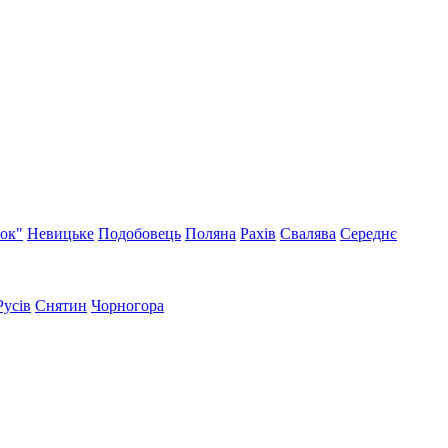
нок"
Невицьке
Подобовець
Поляна
Рахів
Свалява
Середнє
Русів
Снятин
Чорногора