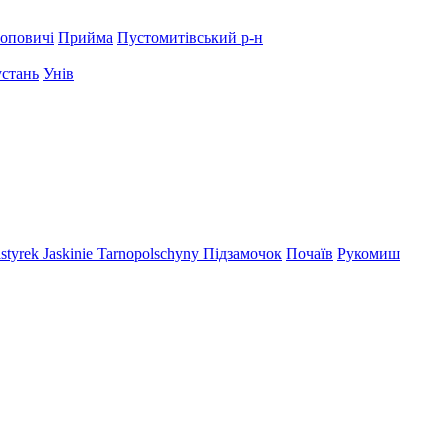
оповичі
Прийма
Пустомитівський р-н
устань
Унів
styrek
Jaskinie Tarnopolschyny
Підзамочок
Почаїв
Рукомиш