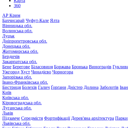
Карта
360
АР Крим
Бахчисарай
Чуфут-Кале
Ялта
Вінницька обл.
Волинська обл.
Луцьк
Дніпропетровська обл.
Донецька обл.
Житомирська обл.
Бердичів
Закарпатська обл.
Бене
Берегове
Біласовиця
Боржава
Бронька
Виноградів
Гуклив
Ужгород
Хуст
Чинадієво
Чорногора
Запорізька обл.
Івано-Франківська обл.
Бистриця
Болехів
Галич
Ґорґани
Дністер
Долина
Заболотів
Іва
Київ
Київська обл.
Кіровоградська обл.
Луганська обл.
Львів
Підзамче
Середмістя
Фортифікації
Дерев'яна архітектура
Парки
Львівська обл.