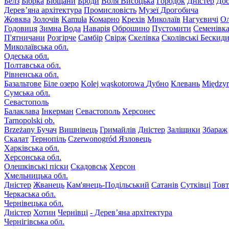
Белз
Бібрка
Бібщани
Броди
Воля Висоцька
Городок
Дністер
До
Дерев’яна архітектура
Промисловість
Музеї Дрогобича
Жовква
Золочів
Kamuła
Комарно
Крехів
Миколаїв
Нагуєвичі
Ол
Годовиця
Зимна Вода
Наварія
Оброшино
Пустомити
Семенівк
П'ятничани
Розгірче
Самбір
Свірж
Скелівка
Сколівські Бескид
Миколаївська обл.
Одеська обл.
Полтавська обл.
Рівненська обл.
Базальтове
Біле озеро
Kolej wąskotorowa
Дубно
Клевань
Międzyr
Сумська обл.
Севастополь
Балаклава
Інкерман
Севастополь
Херсонес
Tarnopolski ob.
Brzeżany
Бучач
Вишнівець
Гримайлів
Дністер
Заліщики
Збараж
Скалат
Тернопіль
Czerwonogród
Язловець
Харківська обл.
Херсонська обл.
Олешківські піски
Скадовськ
Херсон
Хмельницька обл.
Дністер
Жванець
Кам'янець-Подільський
Сатанів
Сутківці
Тов
Черкаська обл.
Чернівецька обл.
Дністер
Хотин
Чернівці
- Дерев’яна архітектура
Чернігівська обл.