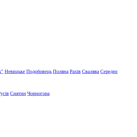
к"
Невицьке
Подобовець
Поляна
Рахів
Свалява
Середнє
Русів
Снятин
Чорногора