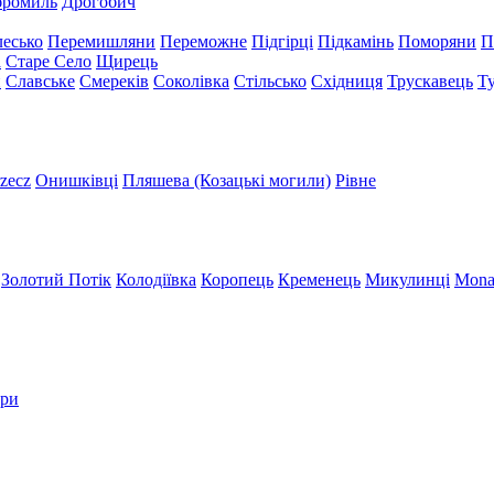
бромиль
Дрогобич
есько
Перемишляни
Переможне
Підгірці
Підкамінь
Поморяни
П
а
Старе Село
Щирець
и
Славське
Смереків
Соколівка
Стільсько
Східниця
Трускавець
Т
zecz
Онишківці
Пляшева (Козацькі могили)
Рівне
Золотий Потік
Колодіївка
Коропець
Кременець
Микулинці
Mona
три