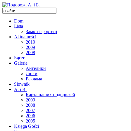
Dom
Lista
Замки і фортеці
Aktualności
2010
2009
2008
Łącze
Galerie
Ангелики
Люки
Реклама
Słownik
A. i B.
Карта наших подорожей
2009
2008
2007
2006
2005
Księga Gości