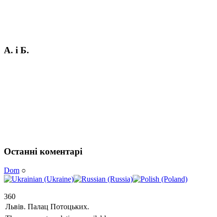
А. і Б.
Останні коментарі
Dom
○
360
Львів. Палац Потоцьких.