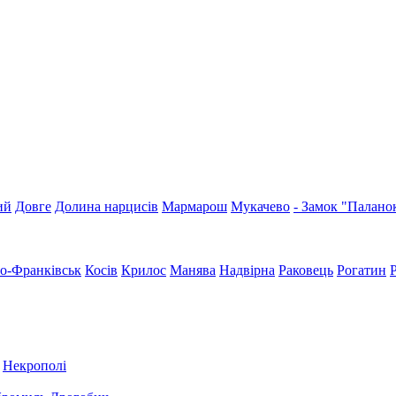
ий
Довге
Долина нарцисів
Мармарош
Мукачево
- Замок "Палано
но-Франківськ
Косів
Крилос
Манява
Надвірна
Раковець
Рогатин
Некрополі