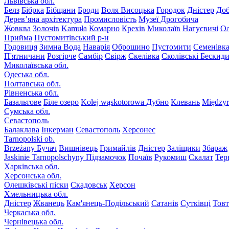
Львівська обл.
Белз
Бібрка
Бібщани
Броди
Воля Висоцька
Городок
Дністер
До
Дерев’яна архітектура
Промисловість
Музеї Дрогобича
Жовква
Золочів
Kamuła
Комарно
Крехів
Миколаїв
Нагуєвичі
Ол
Прийма
Пустомитівський р-н
Годовиця
Зимна Вода
Наварія
Оброшино
Пустомити
Семенівк
П'ятничани
Розгірче
Самбір
Свірж
Скелівка
Сколівські Бескид
Миколаївська обл.
Одеська обл.
Полтавська обл.
Рівненська обл.
Базальтове
Біле озеро
Kolej wąskotorowa
Дубно
Клевань
Międzyr
Сумська обл.
Севастополь
Балаклава
Інкерман
Севастополь
Херсонес
Tarnopolski ob.
Brzeżany
Бучач
Вишнівець
Гримайлів
Дністер
Заліщики
Збараж
Jaskinie Tarnopolschyny
Підзамочок
Почаїв
Рукомиш
Скалат
Тер
Харківська обл.
Херсонська обл.
Олешківські піски
Скадовськ
Херсон
Хмельницька обл.
Дністер
Жванець
Кам'янець-Подільський
Сатанів
Сутківці
Тов
Черкаська обл.
Чернівецька обл.