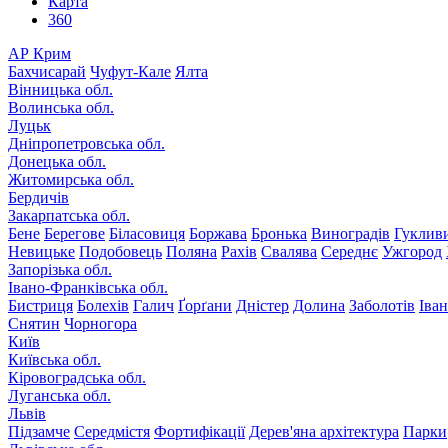
Карта
360
АР Крим
Бахчисарай
Чуфут-Кале
Ялта
Вінницька обл.
Волинська обл.
Луцьк
Дніпропетровська обл.
Донецька обл.
Житомирська обл.
Бердичів
Закарпатська обл.
Бене
Берегове
Біласовиця
Боржава
Бронька
Виноградів
Гуклив
Невицьке
Подобовець
Поляна
Рахів
Свалява
Середнє
Ужгород
Запорізька обл.
Івано-Франківська обл.
Бистриця
Болехів
Галич
Ґорґани
Дністер
Долина
Заболотів
Іва
Снятин
Чорногора
Київ
Київська обл.
Кіровоградська обл.
Луганська обл.
Львів
Підзамче
Середмістя
Фортифікації
Дерев'яна архітектура
Парки