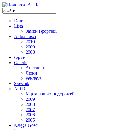
Dom
Lista
Замки і фортеці
Aktualności
2010
2009
2008
Łącze
Galerie
Ангелики
Люки
Реклама
Słownik
A. i B.
Карта наших подорожей
2009
2008
2007
2006
2005
Księga Gości