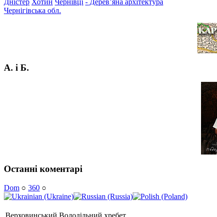
Дністер
Хотин
Чернівці
- Дерев’яна архітектура
Чернігівська обл.
А. і Б.
Останні коментарі
Dom
○
360
○
Верховинський Вододільний хребет