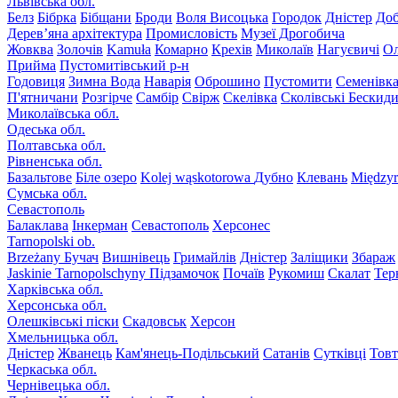
Львівська обл.
Белз
Бібрка
Бібщани
Броди
Воля Висоцька
Городок
Дністер
До
Дерев’яна архітектура
Промисловість
Музеї Дрогобича
Жовква
Золочів
Kamuła
Комарно
Крехів
Миколаїв
Нагуєвичі
Ол
Прийма
Пустомитівський р-н
Годовиця
Зимна Вода
Наварія
Оброшино
Пустомити
Семенівк
П'ятничани
Розгірче
Самбір
Свірж
Скелівка
Сколівські Бескид
Миколаївська обл.
Одеська обл.
Полтавська обл.
Рівненська обл.
Базальтове
Біле озеро
Kolej wąskotorowa
Дубно
Клевань
Międzyr
Сумська обл.
Севастополь
Балаклава
Інкерман
Севастополь
Херсонес
Tarnopolski ob.
Brzeżany
Бучач
Вишнівець
Гримайлів
Дністер
Заліщики
Збараж
Jaskinie Tarnopolschyny
Підзамочок
Почаїв
Рукомиш
Скалат
Тер
Харківська обл.
Херсонська обл.
Олешківські піски
Скадовськ
Херсон
Хмельницька обл.
Дністер
Жванець
Кам'янець-Подільський
Сатанів
Сутківці
Тов
Черкаська обл.
Чернівецька обл.