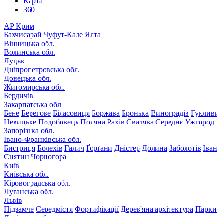
Карта
360
АР Крим
Бахчисарай
Чуфут-Кале
Ялта
Вінницька обл.
Волинська обл.
Луцьк
Дніпропетровська обл.
Донецька обл.
Житомирська обл.
Бердичів
Закарпатська обл.
Бене
Берегове
Біласовиця
Боржава
Бронька
Виноградів
Гуклив
Невицьке
Подобовець
Поляна
Рахів
Свалява
Середнє
Ужгород
Запорізька обл.
Івано-Франківська обл.
Бистриця
Болехів
Галич
Ґорґани
Дністер
Долина
Заболотів
Іва
Снятин
Чорногора
Київ
Київська обл.
Кіровоградська обл.
Луганська обл.
Львів
Підзамче
Середмістя
Фортифікації
Дерев'яна архітектура
Парки