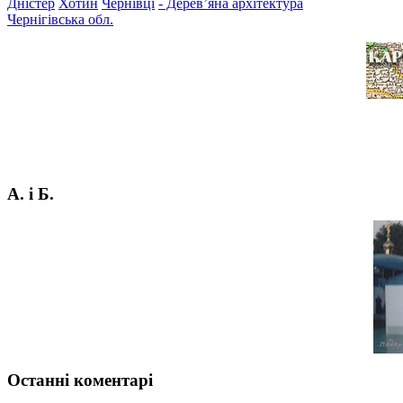
Дністер
Хотин
Чернівці
- Дерев’яна архітектура
Чернігівська обл.
А. і Б.
Останні коментарі