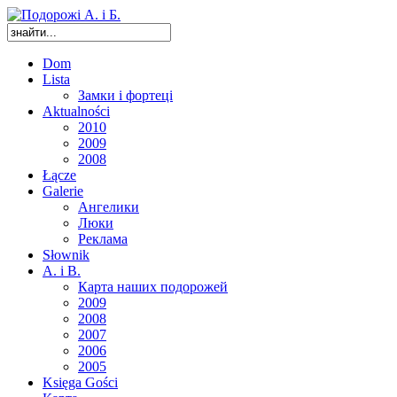
Dom
Lista
Замки і фортеці
Aktualności
2010
2009
2008
Łącze
Galerie
Ангелики
Люки
Реклама
Słownik
A. i B.
Карта наших подорожей
2009
2008
2007
2006
2005
Księga Gości