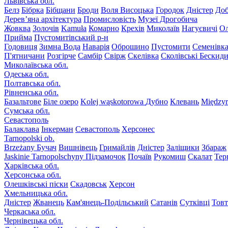
Львівська обл.
Белз
Бібрка
Бібщани
Броди
Воля Висоцька
Городок
Дністер
До
Дерев’яна архітектура
Промисловість
Музеї Дрогобича
Жовква
Золочів
Kamuła
Комарно
Крехів
Миколаїв
Нагуєвичі
Ол
Прийма
Пустомитівський р-н
Годовиця
Зимна Вода
Наварія
Оброшино
Пустомити
Семенівк
П'ятничани
Розгірче
Самбір
Свірж
Скелівка
Сколівські Бескид
Миколаївська обл.
Одеська обл.
Полтавська обл.
Рівненська обл.
Базальтове
Біле озеро
Kolej wąskotorowa
Дубно
Клевань
Międzyr
Сумська обл.
Севастополь
Балаклава
Інкерман
Севастополь
Херсонес
Tarnopolski ob.
Brzeżany
Бучач
Вишнівець
Гримайлів
Дністер
Заліщики
Збараж
Jaskinie Tarnopolschyny
Підзамочок
Почаїв
Рукомиш
Скалат
Тер
Харківська обл.
Херсонська обл.
Олешківські піски
Скадовськ
Херсон
Хмельницька обл.
Дністер
Жванець
Кам'янець-Подільський
Сатанів
Сутківці
Тов
Черкаська обл.
Чернівецька обл.