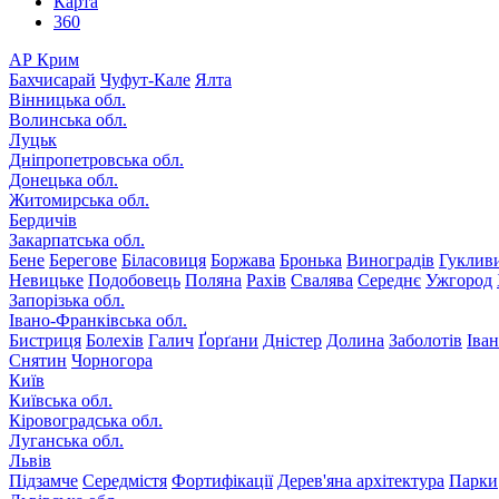
Карта
360
АР Крим
Бахчисарай
Чуфут-Кале
Ялта
Вінницька обл.
Волинська обл.
Луцьк
Дніпропетровська обл.
Донецька обл.
Житомирська обл.
Бердичів
Закарпатська обл.
Бене
Берегове
Біласовиця
Боржава
Бронька
Виноградів
Гуклив
Невицьке
Подобовець
Поляна
Рахів
Свалява
Середнє
Ужгород
Запорізька обл.
Івано-Франківська обл.
Бистриця
Болехів
Галич
Ґорґани
Дністер
Долина
Заболотів
Іва
Снятин
Чорногора
Київ
Київська обл.
Кіровоградська обл.
Луганська обл.
Львів
Підзамче
Середмістя
Фортифікації
Дерев'яна архітектура
Парки