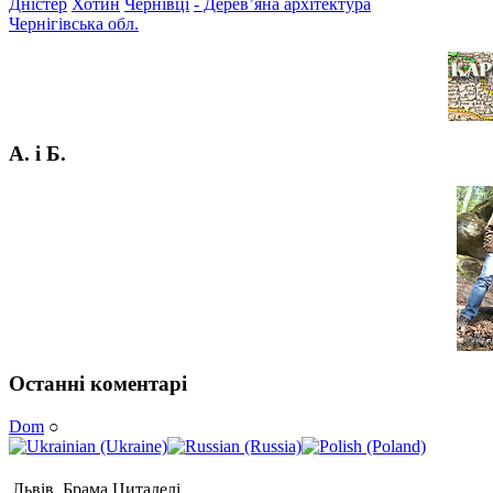
Дністер
Хотин
Чернівці
- Дерев’яна архітектура
Чернігівська обл.
А. і Б.
Останні коментарі
Dom
○
Львів. Брама Цитаделі.