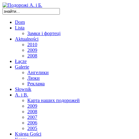
Dom
Lista
Замки і фортеці
Aktualności
2010
2009
2008
Łącze
Galerie
Ангелики
Люки
Реклама
Słownik
A. i B.
Карта наших подорожей
2009
2008
2007
2006
2005
Księga Gości