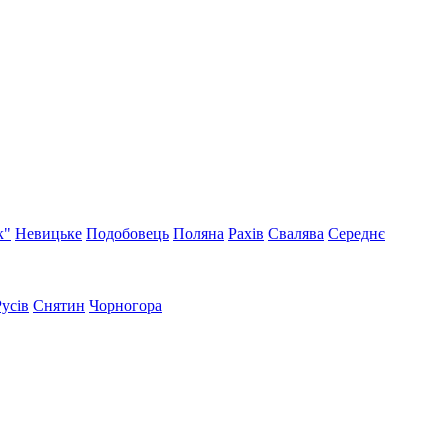
к"
Невицьке
Подобовець
Поляна
Рахів
Свалява
Середнє
Русів
Снятин
Чорногора