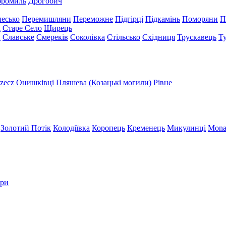
бромиль
Дрогобич
есько
Перемишляни
Переможне
Підгірці
Підкамінь
Поморяни
П
а
Старе Село
Щирець
и
Славське
Смереків
Соколівка
Стільсько
Східниця
Трускавець
Т
zecz
Онишківці
Пляшева (Козацькі могили)
Рівне
Золотий Потік
Колодіївка
Коропець
Кременець
Микулинці
Mona
три