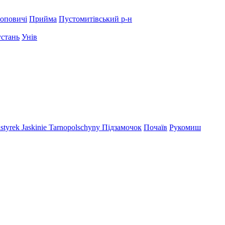
оповичі
Прийма
Пустомитівський р-н
устань
Унів
styrek
Jaskinie Tarnopolschyny
Підзамочок
Почаїв
Рукомиш