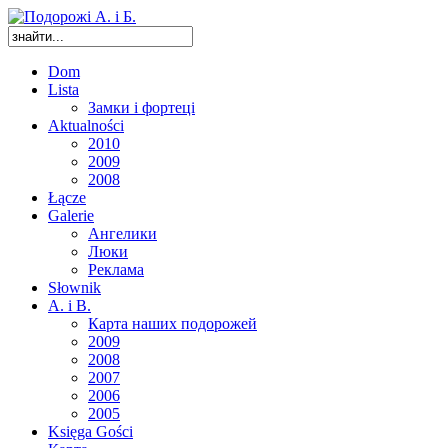
Dom
Lista
Замки і фортеці
Aktualności
2010
2009
2008
Łącze
Galerie
Ангелики
Люки
Реклама
Słownik
A. i B.
Карта наших подорожей
2009
2008
2007
2006
2005
Księga Gości