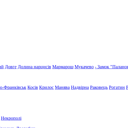
ий
Довге
Долина нарцисів
Мармарош
Мукачево
- Замок "Палано
но-Франківськ
Косів
Крилос
Манява
Надвірна
Раковець
Рогатин
Некрополі