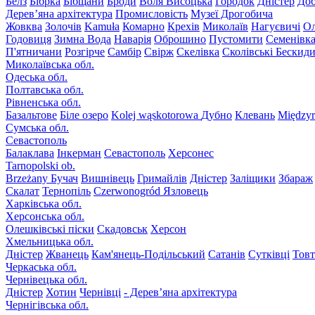
Белз
Бібрка
Бібщани
Броди
Воля Висоцька
Городок
Дністер
До
Дерев’яна архітектура
Промисловість
Музеї Дрогобича
Жовква
Золочів
Kamuła
Комарно
Крехів
Миколаїв
Нагуєвичі
Ол
Годовиця
Зимна Вода
Наварія
Оброшино
Пустомити
Семенівк
П'ятничани
Розгірче
Самбір
Свірж
Скелівка
Сколівські Бескид
Миколаївська обл.
Одеська обл.
Полтавська обл.
Рівненська обл.
Базальтове
Біле озеро
Kolej wąskotorowa
Дубно
Клевань
Międzyr
Сумська обл.
Севастополь
Балаклава
Інкерман
Севастополь
Херсонес
Tarnopolski ob.
Brzeżany
Бучач
Вишнівець
Гримайлів
Дністер
Заліщики
Збараж
Скалат
Тернопіль
Czerwonogród
Язловець
Харківська обл.
Херсонська обл.
Олешківські піски
Скадовськ
Херсон
Хмельницька обл.
Дністер
Жванець
Кам'янець-Подільський
Сатанів
Сутківці
Тов
Черкаська обл.
Чернівецька обл.
Дністер
Хотин
Чернівці
- Дерев’яна архітектура
Чернігівська обл.