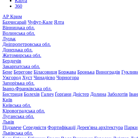
Карта
360
АР Крим
Бахчисарай
Чуфут-Кале
Ялта
Вінницька обл.
Волинська обл.
Луцьк
Дніпропетровська обл.
Донецька обл.
Житомирська обл.
Бердичів
Закарпатська обл.
Бене
Берегове
Біласовиця
Боржава
Бронька
Виноградів
Гуклив
Ужгород
Хуст
Чинадієво
Чорногора
Запорізька обл.
Івано-Франківська обл.
Бистриця
Болехів
Галич
Ґорґани
Дністер
Долина
Заболотів
Іва
Київ
Київська обл.
Кіровоградська обл.
Луганська обл.
Львів
Підзамче
Середмістя
Фортифікації
Дерев'яна архітектура
Парки
Львівська обл.