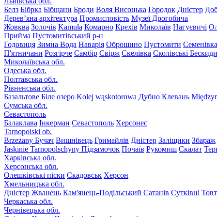
Львівська обл.
Белз
Бібрка
Бібщани
Броди
Воля Висоцька
Городок
Дністер
До
Дерев’яна архітектура
Промисловість
Музеї Дрогобича
Жовква
Золочів
Kamuła
Комарно
Крехів
Миколаїв
Нагуєвичі
Ол
Прийма
Пустомитівський р-н
Годовиця
Зимна Вода
Наварія
Оброшино
Пустомити
Семенівк
П'ятничани
Розгірче
Самбір
Свірж
Скелівка
Сколівські Бескид
Миколаївська обл.
Одеська обл.
Полтавська обл.
Рівненська обл.
Базальтове
Біле озеро
Kolej wąskotorowa
Дубно
Клевань
Międzyr
Сумська обл.
Севастополь
Балаклава
Інкерман
Севастополь
Херсонес
Tarnopolski ob.
Brzeżany
Бучач
Вишнівець
Гримайлів
Дністер
Заліщики
Збараж
Jaskinie Tarnopolschyny
Підзамочок
Почаїв
Рукомиш
Скалат
Тер
Харківська обл.
Херсонська обл.
Олешківські піски
Скадовськ
Херсон
Хмельницька обл.
Дністер
Жванець
Кам'янець-Подільський
Сатанів
Сутківці
Тов
Черкаська обл.
Чернівецька обл.