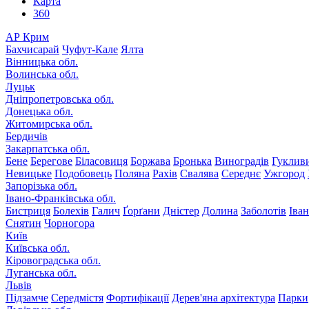
Карта
360
АР Крим
Бахчисарай
Чуфут-Кале
Ялта
Вінницька обл.
Волинська обл.
Луцьк
Дніпропетровська обл.
Донецька обл.
Житомирська обл.
Бердичів
Закарпатська обл.
Бене
Берегове
Біласовиця
Боржава
Бронька
Виноградів
Гуклив
Невицьке
Подобовець
Поляна
Рахів
Свалява
Середнє
Ужгород
Запорізька обл.
Івано-Франківська обл.
Бистриця
Болехів
Галич
Ґорґани
Дністер
Долина
Заболотів
Іва
Снятин
Чорногора
Київ
Київська обл.
Кіровоградська обл.
Луганська обл.
Львів
Підзамче
Середмістя
Фортифікації
Дерев'яна архітектура
Парки