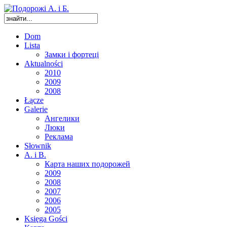
Dom
Lista
Замки і фортеці
Aktualności
2010
2009
2008
Łącze
Galerie
Ангелики
Люки
Реклама
Słownik
A. i B.
Карта наших подорожей
2009
2008
2007
2006
2005
Księga Gości