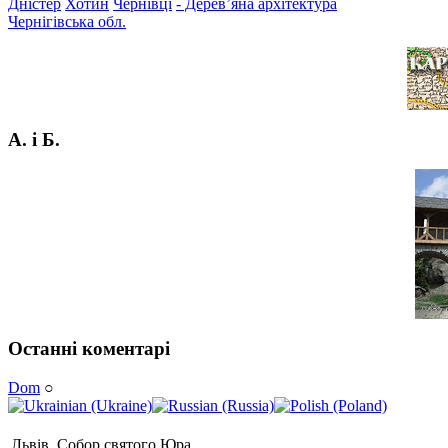
Дністер
Хотин
Чернівці
- Дерев’яна архітектура
Чернігівська обл.
А. і Б.
Останні коментарі
Dom
○
Львів. Собор святого Юра