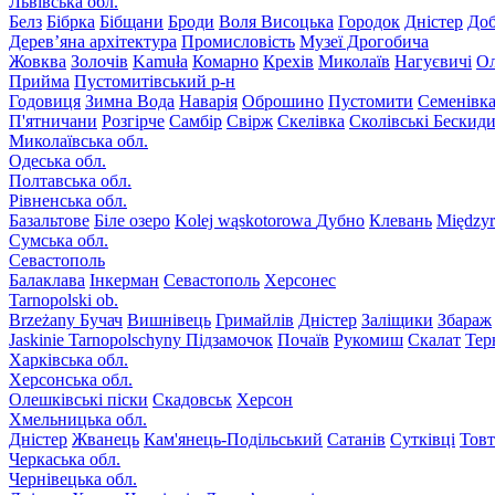
Львівська обл.
Белз
Бібрка
Бібщани
Броди
Воля Висоцька
Городок
Дністер
До
Дерев’яна архітектура
Промисловість
Музеї Дрогобича
Жовква
Золочів
Kamuła
Комарно
Крехів
Миколаїв
Нагуєвичі
Ол
Прийма
Пустомитівський р-н
Годовиця
Зимна Вода
Наварія
Оброшино
Пустомити
Семенівк
П'ятничани
Розгірче
Самбір
Свірж
Скелівка
Сколівські Бескид
Миколаївська обл.
Одеська обл.
Полтавська обл.
Рівненська обл.
Базальтове
Біле озеро
Kolej wąskotorowa
Дубно
Клевань
Międzyr
Сумська обл.
Севастополь
Балаклава
Інкерман
Севастополь
Херсонес
Tarnopolski ob.
Brzeżany
Бучач
Вишнівець
Гримайлів
Дністер
Заліщики
Збараж
Jaskinie Tarnopolschyny
Підзамочок
Почаїв
Рукомиш
Скалат
Тер
Харківська обл.
Херсонська обл.
Олешківські піски
Скадовськ
Херсон
Хмельницька обл.
Дністер
Жванець
Кам'янець-Подільський
Сатанів
Сутківці
Тов
Черкаська обл.
Чернівецька обл.