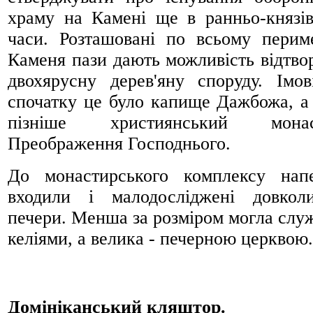
храму на Камені ще в ранньо-князів
часи. Розташовані по всьому перим
Каменя пази дають можливість відтво
двохярусну дерев'яну споруду. Імов
спочатку це було капище Дажбожа, а
пізніше християнський монас
Преображення Господнього.
До монастирського комплексу нап
входили і малодосліджені довкол
печери. Менша за розміром могла слу
келіями, а велика - печерною церквою.
Домініканський кляштор.