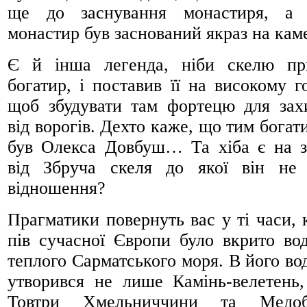
ще до заснування монастиря, а
монастир був заснований якраз на каме
Є й інша легенда, ніби скелю пр
богатир, і поставив її на високому го
щоб збудувати там фортецю для зах
від ворогів. Дехто каже, що тим богат
був Олекса Довбуш… Та хіба є на з
від Збруча скеля до якої він не
відношення?
Прагматики повернуть вас у ті часи, 
пів сучасної Європи було вкрито во
теплого Сарматського моря. В його вод
утворився не лише Камінь-велетень,
Товтри Хмельниччини та Медоб