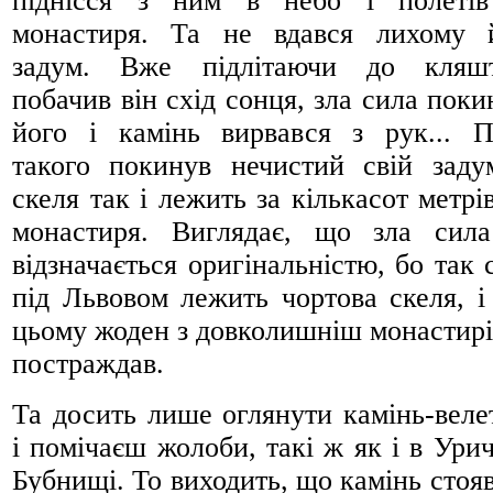
піднісся з ним в небо і полеті
монастиря. Та не вдався лихому 
задум. Вже підлітаючи до кляш
побачив він схід сонця, зла сила поки
його і камінь вирвався з рук... П
такого покинув нечистий свій заду
скеля так і лежить за кількасот метрів
монастиря. Виглядає, що зла сил
відзначається оригінальністю, бо так 
під Львовом лежить чортова скеля, і
цьому жоден з довколишніш монастирі
постраждав.
Та досить лише оглянути камінь-веле
і помічаєш жолоби, такі ж як і в Урич
Бубнищі. То виходить, що камінь стояв