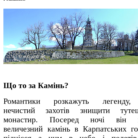
Що то за Камінь?
Романтики розкажуть легенду,
нечистий захотів знищити туте
монастир. Посеред ночі він в
величезний камінь в Карпатських го