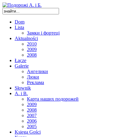
Dom
Lista
Замки і фортеці
Aktualności
2010
2009
2008
Łącze
Galerie
Ангелики
Люки
Реклама
Słownik
A. i B.
Карта наших подорожей
2009
2008
2007
2006
2005
Księga Gości