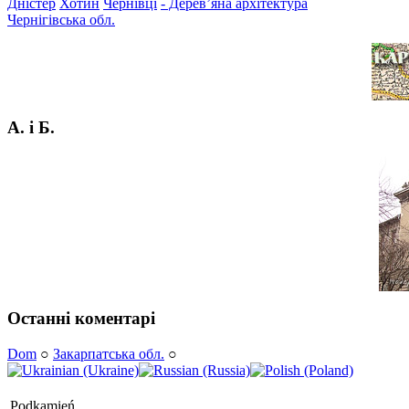
Дністер
Хотин
Чернівці
- Дерев’яна архітектура
Чернігівська обл.
А. і Б.
Останні коментарі
Dom
○
Закарпатська обл.
○
Podkamień