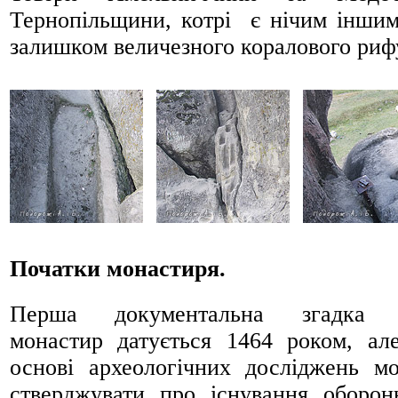
Тернопільщини, котрі є нічим іншим
залишком величезного коралового риф
Початки монастиря.
Перша документальна згадка 
монастир датується 1464 роком, ал
основі археологічних досліджень м
стверджувати про існування оборон