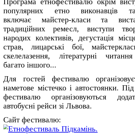
Програма етнофестивалю окрім вист
популярних етно виконавців та
включає майстер-класи та вист
традиційних ремесл, виступи тво
народих колективів, дегустація місц
страв, лицарські бої, майстеркла
скелелазення, літературні читанн
багато іншого...
Для гостей фестивалю організовує
наметове містечко і автостоянки. Під
фестивалю організовуються додат
автобусні рейси зі Львова.
Сайт фестивалю: