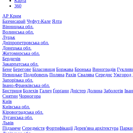
Карта
360
АР Крим
Бахчисарай
Чуфут-Кале
Ялта
Вінницька обл.
Волинська обл.
Луцьк
Дніпропетровська обл.
Донецька обл.
Житомирська обл.
Бердичів
Закарпатська обл.
Бене
Берегове
Біласовиця
Боржава
Бронька
Виноградів
Гуклив
Невицьке
Подобовець
Поляна
Рахів
Свалява
Середнє
Ужгород
Запорізька обл.
Івано-Франківська обл.
Бистриця
Болехів
Галич
Ґорґани
Дністер
Долина
Заболотів
Іва
Снятин
Чорногора
Київ
Київська обл.
Кіровоградська обл.
Луганська обл.
Львів
Підзамче
Середмістя
Фортифікації
Дерев'яна архітектура
Парки