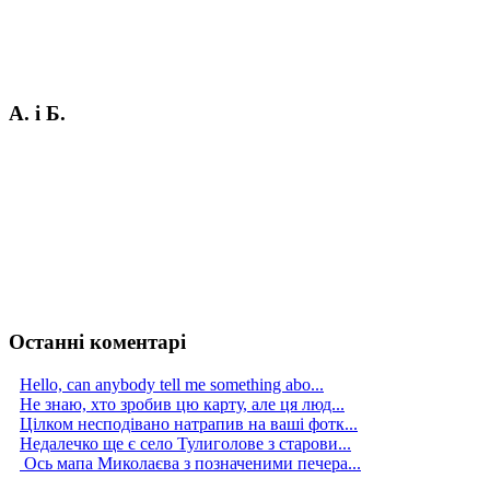
А. і Б.
Останні коментарі
Hello, can anybody tell me something abo...
Не знаю, хто зробив цю карту, але ця люд...
Цілком несподівано натрапив на ваші фотк...
Недалечко ще є село Тулиголове з старови...
Ось мапа Миколаєва з позначеними печера...