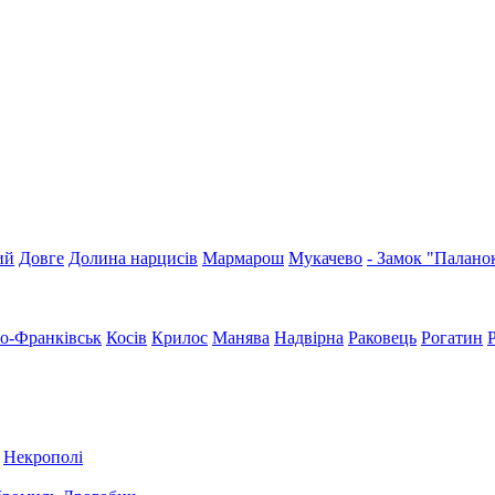
ий
Довге
Долина нарцисів
Мармарош
Мукачево
- Замок "Палано
но-Франківськ
Косів
Крилос
Манява
Надвірна
Раковець
Рогатин
Некрополі