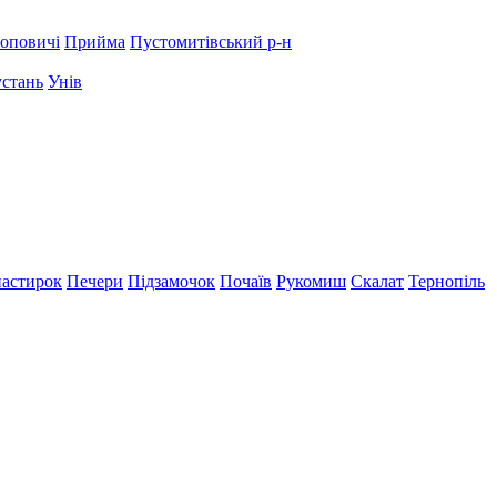
оповичі
Прийма
Пустомитівський р-н
устань
Унів
астирок
Печери
Підзамочок
Почаїв
Рукомиш
Скалат
Тернопіль