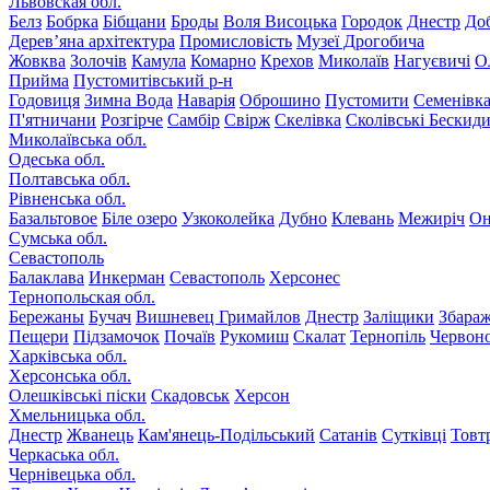
Львовская обл.
Белз
Бобрка
Бібщани
Броды
Воля Висоцька
Городок
Днестр
До
Дерев’яна архітектура
Промисловість
Музеї Дрогобича
Жовква
Золочів
Камула
Комарно
Крехов
Миколаїв
Нагуєвичі
О
Прийма
Пустомитівський р-н
Годовиця
Зимна Вода
Наварія
Оброшино
Пустомити
Семенівк
П'ятничани
Розгірче
Самбір
Свірж
Скелівка
Сколівські Бескид
Миколаївська обл.
Одеська обл.
Полтавська обл.
Рівненська обл.
Базальтовое
Біле озеро
Узкоколейка
Дубно
Клевань
Межиріч
Он
Сумська обл.
Севастополь
Балаклава
Инкерман
Севастополь
Херсонес
Тернопольская обл.
Бережаны
Бучач
Вишневец
Гримайлов
Днестр
Заліщики
Збара
Пещери
Підзамочок
Почаїв
Рукомиш
Скалат
Тернопіль
Червон
Харківська обл.
Херсонська обл.
Олешківські піски
Скадовськ
Херсон
Хмельницька обл.
Днестр
Жванець
Кам'янець-Подільський
Сатанів
Сутківці
Товт
Черкаська обл.
Чернівецька обл.