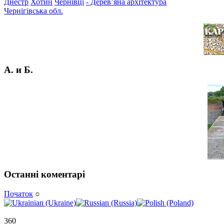
Днестр
Хотин
Чернівці
- Дерев’яна архітектура
Чернігівська обл.
А. и Б.
Останні коментарі
Початок
○
360