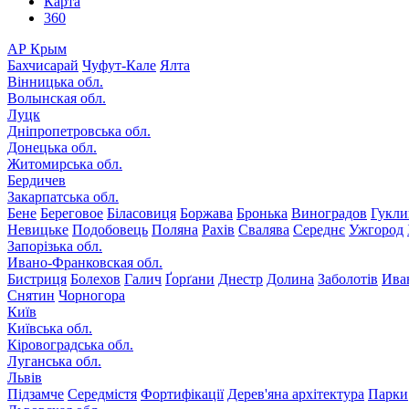
Карта
360
АР Крым
Бахчисарай
Чуфут-Кале
Ялта
Вінницька обл.
Волынская обл.
Луцк
Дніпропетровська обл.
Донецька обл.
Житомирська обл.
Бердичев
Закарпатська обл.
Бене
Береговое
Біласовиця
Боржава
Бронька
Виноградов
Гукли
Невицьке
Подобовець
Поляна
Рахів
Свалява
Середнє
Ужгород
Запорізька обл.
Ивано-Франковская обл.
Бистриця
Болехов
Галич
Ґорґани
Днестр
Долина
Заболотів
Ива
Снятин
Чорногора
Київ
Київська обл.
Кіровоградська обл.
Луганська обл.
Львів
Підзамче
Середмістя
Фортифікації
Дерев'яна архітектура
Парки