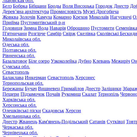
Львовская обл.
Белз
Бобрка
Бібщани
Броды
Воля Висоцька
Городок
Днестр
До
Дерев’яна архітектура
Промисловість
Музеї Дрогобича
Жовква
Золочів
Камула
Комарно
Крехов
Миколаїв
Нагуєвичі
О
Прийма
Пустомитівський р-н
Годовиця
Зимна Вода
Наварія
Оброшино
Пустомити
Семенівк
П'ятничани
Розгірче
Самбір
Свірж
Скелівка
Сколівські Бескид
Миколаївська обл.
Одеська обл.
Полтавська обл.
Рівненська обл.
Базальтовое
Біле озеро
Узкоколейка
Дубно
Клевань
Межиріч
Он
Сумська обл.
Севастополь
Балаклава
Инкерман
Севастополь
Херсонес
Тернопольская обл.
Бережаны
Бучач
Вишневец
Гримайлов
Днестр
Заліщики
Збара
Пещери
Підзамочок
Почаїв
Рукомиш
Скалат
Тернопіль
Червон
Харківська обл.
Херсонська обл.
Олешківські піски
Скадовськ
Херсон
Хмельницька обл.
Днестр
Жванець
Кам'янець-Подільський
Сатанів
Сутківці
Товт
Черкаська обл.
Чернівецька обл.