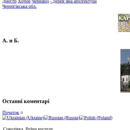
Днестр
Хотин
Чернівці
- Дерев’яна архітектура
Чернігівська обл.
А. и Б.
Останні коментарі
Початок
○
Соколівка. Руїни костелу.