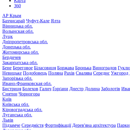
Карта
360
АР Крым
Бахчисарай
Чуфут-Кале
Ялта
Вінницька обл.
Волынская обл.
Луцк
Дніпропетровська обл.
Донецька обл.
Житомирська обл.
Бердичев
Закарпатська обл.
Бене
Береговое
Біласовиця
Боржава
Бронька
Виноградов
Гукли
Невицьке
Подобовець
Поляна
Рахів
Свалява
Середнє
Ужгород
Запорізька обл.
Ивано-Франковская обл.
Бистриця
Болехов
Галич
Ґорґани
Днестр
Долина
Заболотів
Ива
Снятин
Чорногора
Київ
Київська обл.
Кіровоградська обл.
Луганська обл.
Львів
Підзамче
Середмістя
Фортифікації
Дерев'яна архітектура
Парки